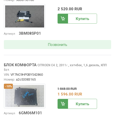
2 520.00 RUR
Купить
3BM08SP01
Артикул
Позвонить
БЛОК КОМФОРТА
CITROEN C4
2, 2011
,
хэтчбек, 1,6 дизель, КПП
г.
5ст.
VIN:
VF7NC9HP0BY542860
Номер:
a2c53383165
-10%
1 848.00 RUR
1 596.00 RUR
Купить
6GM06M101
Артикул