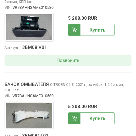
бензин, КПП 6ст.
VIN:
VR7BAHNSAME010580
5 208.00 RUR
Купить
3BM08IV01
Артикул
Позвонить
БАЧОК ОМЫВАТЕЛЯ
CITROEN C4
3, 2021
,
хэтчбек, 1,2 бензин,
г.
КПП 6ст.
VIN:
VR7BAHNSAME010580
5 208.00 RUR
Купить
3BM08NL01