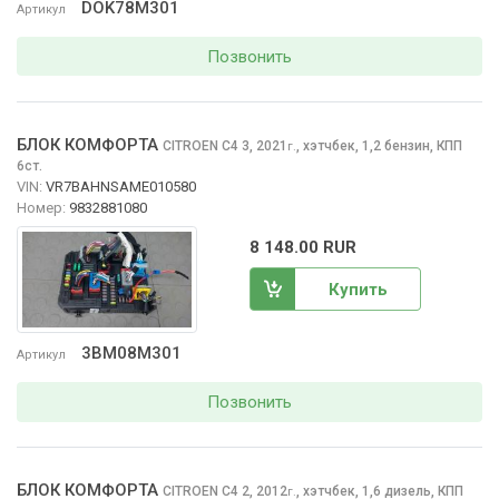
DOK78M301
Артикул
Позвонить
БЛОК КОМФОРТА
CITROEN C4
3, 2021
,
хэтчбек, 1,2 бензин, КПП
г.
6ст.
VIN:
VR7BAHNSAME010580
Номер:
9832881080
8 148.00 RUR
Купить
3BM08M301
Артикул
Позвонить
БЛОК КОМФОРТА
CITROEN C4
2, 2012
,
хэтчбек, 1,6 дизель, КПП
г.