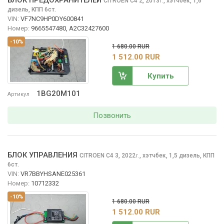
CITROEN C4
2, 2013
,
хэтчбек, 1,6
г.
дизель, КПП 6ст.
VIN:
VF7NC9HP0DY600841
Номер:
9665547480, A2C32427600
-10%
1 680.00 RUR
1 512.00 RUR
Купить
1BG20M101
Артикул
Позвонить
БЛОК УПРАВЛЕНИЯ
CITROEN C4
3, 2022
,
хэтчбек, 1,5 дизель, КПП
г.
6ст.
VIN:
VR7BBYHSANE025361
Номер:
10712332
-10%
1 680.00 RUR
1 512.00 RUR