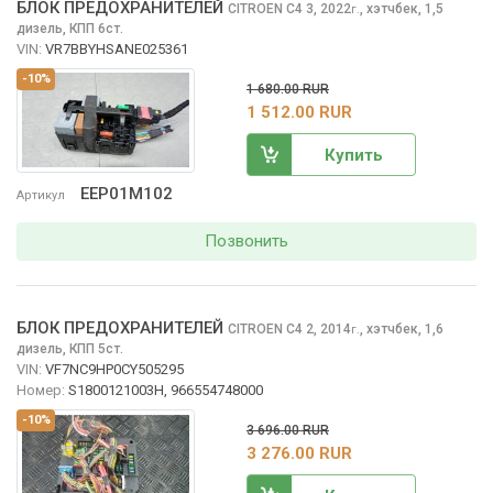
БЛОК ПРЕДОХРАНИТЕЛЕЙ
CITROEN C4
3, 2022
,
хэтчбек, 1,5
г.
дизель, КПП 6ст.
VIN:
VR7BBYHSANE025361
-10%
1 680.00 RUR
1 512.00 RUR
Купить
EEP01M102
Артикул
Позвонить
БЛОК ПРЕДОХРАНИТЕЛЕЙ
CITROEN C4
2, 2014
,
хэтчбек, 1,6
г.
дизель, КПП 5ст.
VIN:
VF7NC9HP0CY505295
Номер:
S1800121003H, 966554748000
-10%
3 696.00 RUR
3 276.00 RUR