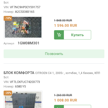
5ст.
VIN:
VF7NC9HP0CY591757
Номер:
A2C53383165
-10%
1 848.00 RUR
1 596.00 RUR
Купить
1GM08M301
Артикул
Позвонить
БЛОК КОМФОРТА
CITROEN C4
1, 2005
,
хэтчбек, 1,4 бензин, КПП
г.
5ст.
VIN:
VF7LCKFUC74203773
Номер:
6580 Y5
-20%
1 260.00 RUR
1 008.00 RUR