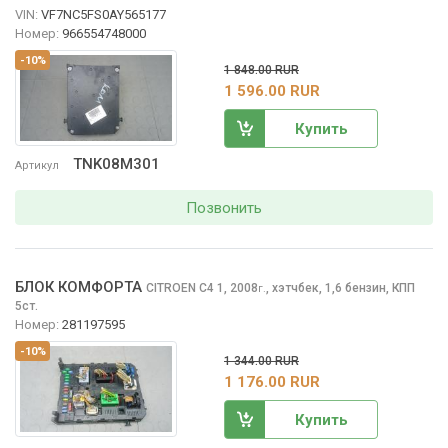
VIN:
VF7NC5FS0AY565177
Номер:
966554748000
-10%
1 848.00 RUR
1 596.00 RUR
Купить
TNK08M301
Артикул
Позвонить
БЛОК КОМФОРТА
CITROEN C4
1, 2008
,
хэтчбек, 1,6 бензин, КПП
г.
5ст.
Номер:
281197595
-10%
1 344.00 RUR
1 176.00 RUR
Купить