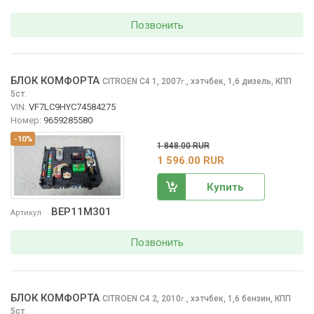
Позвонить
БЛОК КОМФОРТА
CITROEN C4
1, 2007
,
хэтчбек, 1,6 дизель, КПП
г.
5ст.
VIN:
VF7LC9HYC74584275
Номер:
9659285580
-10%
1 848.00 RUR
1 596.00 RUR
Купить
BEP11M301
Артикул
Позвонить
БЛОК КОМФОРТА
CITROEN C4
2, 2010
,
хэтчбек, 1,6 бензин, КПП
г.
5ст.