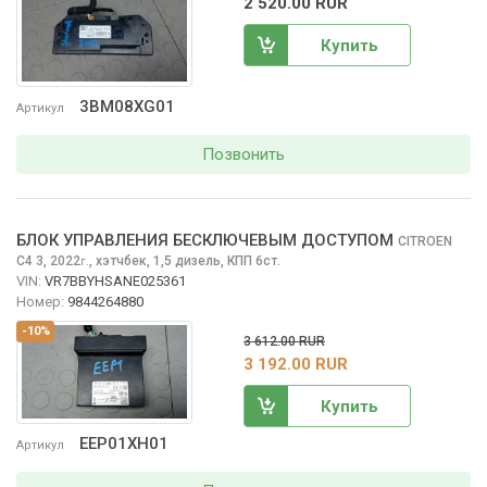
2 520.00 RUR
Купить
3BM08XG01
Артикул
Позвонить
БЛОК УПРАВЛЕНИЯ БЕСКЛЮЧЕВЫМ ДОСТУПОМ
CITROEN
C4
3, 2022
,
хэтчбек, 1,5 дизель, КПП 6ст.
г.
VIN:
VR7BBYHSANE025361
Номер:
9844264880
-10%
3 612.00 RUR
3 192.00 RUR
Купить
EEP01XH01
Артикул