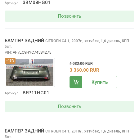
3BM08HG01
Артикул
Позвонить
БАМПЕР ЗАДНИЙ
CITROEN C4
1, 2007
,
хэтчбек, 1,6 дизель, КПП
г.
5ст.
VIN:
VF7LC9HYC74584275
-15%
4 032.00 RUR
3 360.00 RUR
Купить
BEP11HG01
Артикул
Позвонить
БАМПЕР ЗАДНИЙ
CITROEN C4
1, 2010
,
хэтчбек, 1,6 дизель, КПП
г.
5ст.