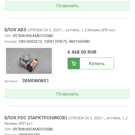
Позвонить
БЛОК ABS
CITROEN C4
3, 2021
,
хэтчбек, 1,2 бензин, КПП 6ст.
г.
VIN:
VR7BAHNSAME010580
Номер:
28516035213, 10091739373, 9841360580
6 468.00 RUR
Купить
3BM08KW01
Артикул
Позвонить
БЛОК PDC (ПАРКТРОНИКОВ)
CITROEN C4
3, 2021
,
хэтчбек, 1,2
г.
бензин, КПП 6ст.
VIN:
VR7BAHNSAME010580
Номер:
9838793780