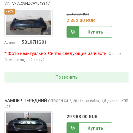
VIN:
VF7LC9HZCAY548317
-20%
2 940.00 RUR
2 352.00 RUR
Купить
5BL07HG01
Артикул
* Фото неактуально. Сняты следующие запчасти:
Фонарь
бампера задний левый
Позвонить
БАМПЕР ПЕРЕДНИЙ
CITROEN C4
2, 2011
,
хэтчбек, 1,5 дизель, КПП
г.
5ст.
29 988.00 RUR
Купить