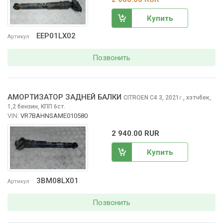
Купить
EEP01LX02
Артикул
Позвонить
АМОРТИЗАТОР ЗАДНЕЙ БАЛКИ
CITROEN C4
3, 2021
,
хэтчбек,
г.
1,2 бензин, КПП 6ст.
VIN:
VR7BAHNSAME010580
2 940.00 RUR
Купить
3BM08LX01
Артикул
Позвонить