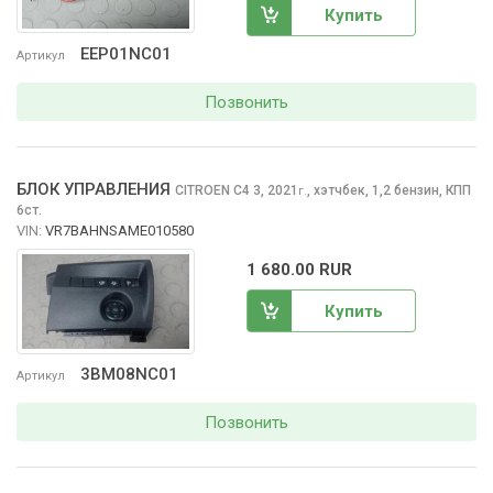
Купить
EEP01NC01
Артикул
Позвонить
БЛОК УПРАВЛЕНИЯ
CITROEN C4
3, 2021
,
хэтчбек, 1,2 бензин, КПП
г.
6ст.
VIN:
VR7BAHNSAME010580
1 680.00 RUR
Купить
3BM08NC01
Артикул
Позвонить