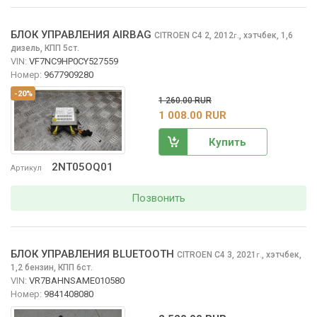
БЛОК УПРАВЛЕНИЯ AIRBAG
CITROEN C4
2, 2012
,
хэтчбек, 1,6
г.
дизель, КПП 5ст.
VIN:
VF7NC9HP0CY527559
Номер:
9677909280
-20%
1 260.00 RUR
1 008.00 RUR
Купить
2NT05OQ01
Артикул
Позвонить
БЛОК УПРАВЛЕНИЯ BLUETOOTH
CITROEN C4
3, 2021
,
хэтчбек,
г.
1,2 бензин, КПП 6ст.
VIN:
VR7BAHNSAME010580
Номер:
9841408080