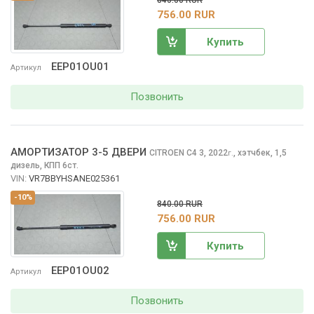
840.00 RUR
756.00 RUR
Купить
EEP01OU01
Артикул
Позвонить
АМОРТИЗАТОР 3-5 ДВЕРИ
CITROEN C4
3, 2022
,
хэтчбек, 1,5
г.
дизель, КПП 6ст.
VIN:
VR7BBYHSANE025361
-10%
840.00 RUR
756.00 RUR
Купить
EEP01OU02
Артикул
Позвонить