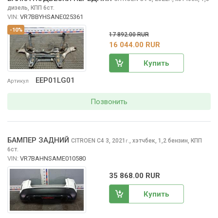
дизель, КПП 6ст.
VIN:
VR7BBYHSANE025361
-10%
17 892.00 RUR
16 044.00 RUR
Купить
EEP01LG01
Артикул
Позвонить
БАМПЕР ЗАДНИЙ
CITROEN C4
3, 2021
,
хэтчбек, 1,2 бензин, КПП
г.
6ст.
VIN:
VR7BAHNSAME010580
35 868.00 RUR
Купить