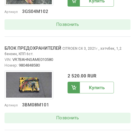
Купить
3GS04M102
Артикул
Позвонить
БЛОК ПРЕДОХРАНИТЕЛЕЙ
CITROEN C4
3, 2021
,
хэтчбек, 1,2
г.
бензин, КПП 6ст.
VIN:
VR7BAHNSAME010580
Номер:
9804848580
2 520.00 RUR
Купить
3BM08M101
Артикул
Позвонить