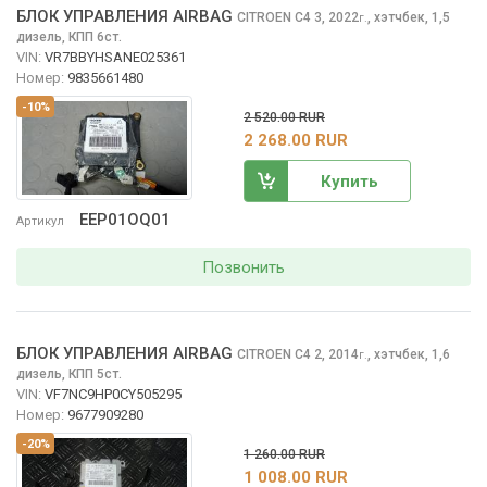
БЛОК УПРАВЛЕНИЯ AIRBAG
CITROEN C4
3, 2022
,
хэтчбек, 1,5
г.
дизель, КПП 6ст.
VIN:
VR7BBYHSANE025361
Номер:
9835661480
-10%
2 520.00 RUR
2 268.00 RUR
Купить
EEP01OQ01
Артикул
Позвонить
БЛОК УПРАВЛЕНИЯ AIRBAG
CITROEN C4
2, 2014
,
хэтчбек, 1,6
г.
дизель, КПП 5ст.
VIN:
VF7NC9HP0CY505295
Номер:
9677909280
-20%
1 260.00 RUR
1 008.00 RUR