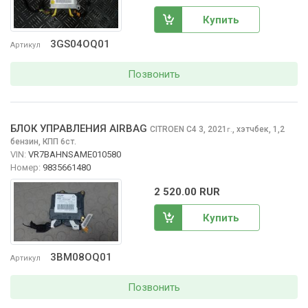
Купить
3GS04OQ01
Артикул
Позвонить
БЛОК УПРАВЛЕНИЯ AIRBAG
CITROEN C4
3, 2021
,
хэтчбек, 1,2
г.
бензин, КПП 6ст.
VIN:
VR7BAHNSAME010580
Номер:
9835661480
2 520.00 RUR
Купить
3BM08OQ01
Артикул
Позвонить