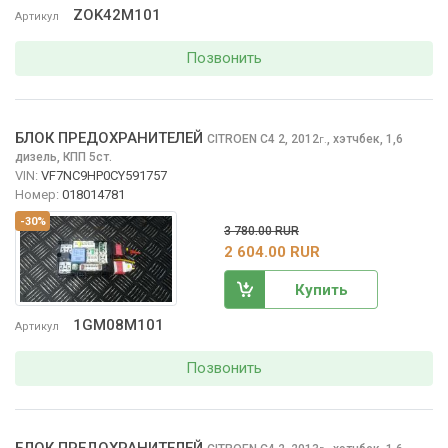
ZOK42M101
Артикул
Позвонить
БЛОК ПРЕДОХРАНИТЕЛЕЙ
CITROEN C4
2, 2012
,
хэтчбек, 1,6
г.
дизель, КПП 5ст.
VIN:
VF7NC9HP0CY591757
Номер:
018014781
-30%
3 780.00 RUR
2 604.00 RUR
Купить
1GM08M101
Артикул
Позвонить
БЛОК ПРЕДОХРАНИТЕЛЕЙ