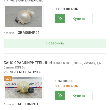
VIN:
VR7BAHNSAME010580
1 680.00 RUR
Купить
3BM08NP01
Артикул
Позвонить
БАЧОК РАСШИРИТЕЛЬНЫЙ
CITROEN C4
1, 2005
,
хэтчбек, 1,6
г.
бензин, КПП 5ст.
VIN:
VF7LCNFUC74312986
-20%
1 260.00 RUR
1 008.00 RUR
Купить
6BL18NP01
Артикул