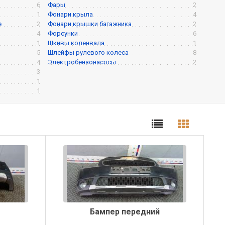
6
Фары
2
1
Фонари крыла
4
е
2
Фонари крышки багажника
2
4
Форсунки
6
1
Шкивы коленвала
1
5
Шлейфы рулевого колеса
8
4
Электробензонасосы
2
3
1
1
Бампер передний