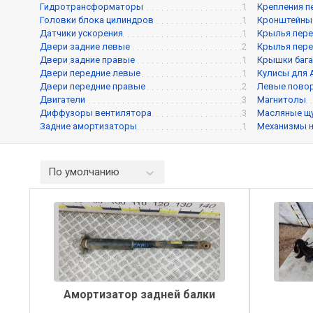
Гидротрансформаторы
1
Крепления п
Головки блока цилиндров
1
Кронштейны
Датчики ускорения
1
Крылья пере
Двери задние левые
2
Крылья пере
Двери задние правые
1
Крышки баг
Двери передние левые
1
Кулисы для
Двери передние правые
2
Левые пово
Двигатели
3
Магнитолы
Диффузоры вентилятора
3
Масляные щ
Задние амортизаторы
1
Механизмы 
По умолчанию
Амортизатор задней балки