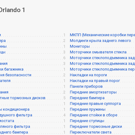
Orlando 1
и
1
МКПП (Механические коробки пер
ера
2
Молдинги крыла заднего левого
жины
1
Мониторы
ицы
3
Моторчики омывателя стекла
6
Моторчики стеклоподъемника задне
ания
3
Моторчики стеклоподъемника задне
и багажника
1
Моторчики стеклоподъемника перед
ня безопасности
2
Накладки на пороги
ателя
1
Накладки на правый порог
1
Панели приборов
ания
2
Передние амортизаторы
тные тормозных дисков
5
Передние бампера
1
Передние правые суппорта
ы кондиционера
1
Передние пружины
душного фильтра
4
Передние стойки в сборе
мостата
1
Передние ступицы
ляного фильтра
1
Передние тормозные диски
аднего бампера
1
Переключатели света