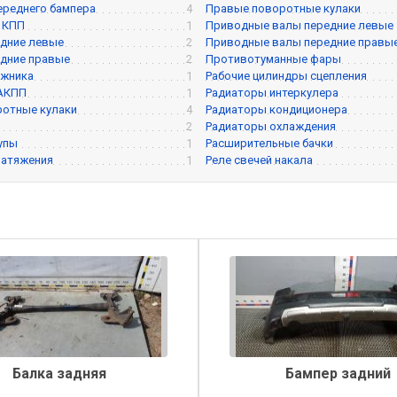
ереднего бампера
4
Правые поворотные кулаки
 КПП
1
Приводные валы передние левые
дние левые
2
Приводные валы передние правы
дние правые
2
Противотуманные фары
ажника
1
Рабочие цилиндры сцепления
 АКПП
1
Радиаторы интеркулера
ротные кулаки
4
Радиаторы кондиционера
2
Радиаторы охлаждения
упы
1
Расширительные бачки
натяжения
1
Реле свечей накала
Балка задняя
Бампер задний