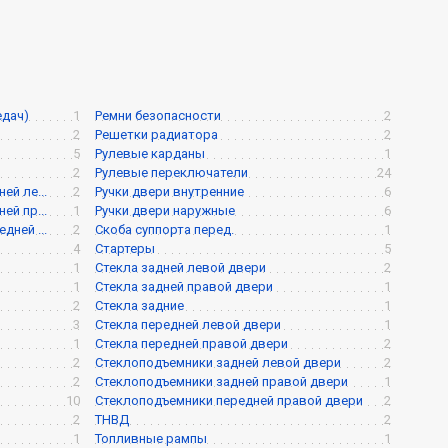
едач)
1
Ремни безопасности
2
2
Решетки радиатора
2
5
Рулевые карданы
1
2
Рулевые переключатели
24
й ле...
2
Ручки двери внутренние
6
й пр...
1
Ручки двери наружные
6
ней ...
2
Скоба суппорта перед.
1
4
Стартеры
5
1
Стекла задней левой двери
2
1
Стекла задней правой двери
1
2
Стекла задние
1
3
Стекла передней левой двери
1
1
Стекла передней правой двери
2
2
Стеклоподъемники задней левой двери
2
2
Стеклоподъемники задней правой двери
1
10
Стеклоподъемники передней правой двери
2
2
ТНВД
2
1
Топливные рампы
1