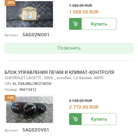
-20%
1 260.00 RUR
1 008.00 RUR
Купить
5AG02NO01
Артикул
Позвонить
БЛОК УПРАВЛЕНИЯ ПЕЧКИ И КЛИМАТ-КОНТРОЛЯ
CHEVROLET LACETTI
, 2009
,
хэтчбек, 1,6 бензин, АКПП
г.
VIN:
KL1NA486J9K074059
Номер:
96615412
-10%
3 108.00 RUR
2 772.00 RUR
Купить
5AG02OV01
Артикул