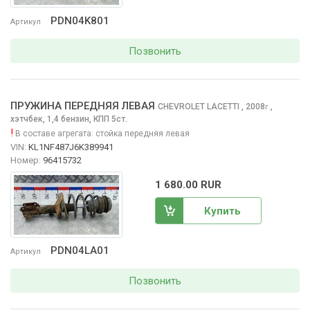
PDN04K801
Артикул
Позвонить
ПРУЖИНА ПЕРЕДНЯЯ ЛЕВАЯ
CHEVROLET LACETTI
, 2008
,
г.
хэтчбек, 1,4 бензин, КПП 5ст.
!
В составе агрегата:
стойка передняя левая
VIN:
KL1NF487J6K389941
Номер:
96415732
1 680.00 RUR
Купить
PDN04LA01
Артикул
Позвонить