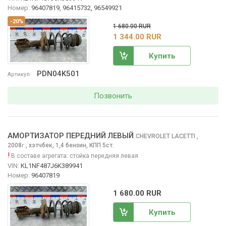
Номер:
96407819, 96415732, 96549921
-20%
1 680.00 RUR
1 344.00 RUR
Купить
PDN04K501
Артикул
Позвонить
АМОРТИЗАТОР ПЕРЕДНИЙ ЛЕВЫЙ
CHEVROLET LACETTI
,
2008
,
хэтчбек, 1,4 бензин, КПП 5ст.
г.
!
В составе агрегата:
стойка передняя левая
VIN:
KL1NF487J6K389941
Номер:
96407819
1 680.00 RUR
Купить