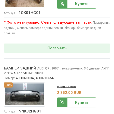
Купить
1OK01HG01
Артикул
* Фото неактуально. Сняты следующие запчасти:
Парктроник
задний
, Фонарь бампера задний левый
, Фонарь бампера задний
правый
Позвонить
БАМПЕР ЗАДНИЙ
AUDI Q7
, 2007
,
внедорожник, 3,0 дизель, АКПП
г.
VIN:
WAUZZZ4L87D038288
Номер:
4L0807303A, 4L0071055A
-10%
2 688.00 RUR
2 352.00 RUR
Купить
NNK32HG01
Артикул