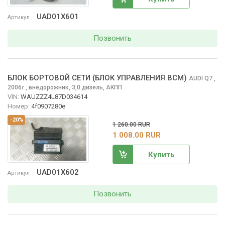
UAD01X601
Артикул
Позвонить
БЛОК БОРТОВОЙ СЕТИ (БЛОК УПРАВЛЕНИЯ BCM)
AUDI Q7
,
2006
,
внедорожник, 3,0 дизель, АКПП
г.
VIN:
WAUZZZ4L87D034614
Номер:
4f0907280e
-20%
1 260.00 RUR
1 008.00 RUR
Купить
UAD01X602
Артикул
Позвонить