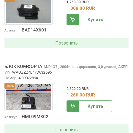
1 260.00 RUR
1 008.00 RUR
Купить
BAD14X601
Артикул
Позвонить
БЛОК КОМФОРТА
AUDI Q7
, 2006
,
внедорожник, 3,0 дизель, АКПП
г.
VIN:
WAUZZZ4L47D032696
Номер:
4l0907289a
-50%
2 520.00 RUR
1 260.00 RUR
Купить
HML09M302
Артикул
Позвонить