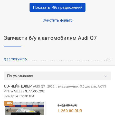
Показать 786 предложений
Очистить фильтр
Запчасти б/у к автомобилям Audi Q7
Q7 1 2005-2015
786
По умолчанию
CD-ЧЕЙНДЖЕР
AUDI Q7
, 2006
,
внедорожник, 3,0 дизель, АКПП
г.
VIN:
WAUZZZ4L77D055292
Номер:
4L0910110A
-10%
1 428.00 RUR
1 260.00 RUR