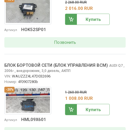
2 268.00 RUR
2 016.00 RUR
Купить
HOK52SP01
Артикул
Позвонить
БЛОК БОРТОВОЙ СЕТИ (БЛОК УПРАВЛЕНИЯ BCM)
AUDI Q7
,
2006
,
внедорожник, 3,0 дизель, АКПП
г.
VIN:
WAUZZZ4L47D032696
Номер:
4f0907280b
-20%
1 260.00 RUR
1 008.00 RUR
Купить
HML09X601
Артикул