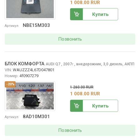
1 008.00 RUR
Купить
NBE15M303
Артикул
Позвонить
БЛОК КОМФОРТА
AUDI Q7
, 2007
,
внедорожник, 3,0 дизель, АКПП
г.
VIN:
WAUZZZ4L67D047801
Номер:
4f0907279
-20%
1 260.00 RUR
1 008.00 RUR
Купить
8AD10M301
Артикул
Позвонить