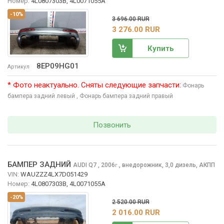
Номер:
4L0807303B, 4L0071055A
-10%
3 696.00 RUR
3 276.00 RUR
Купить
8EP09HG01
Артикул
* Фото неактуально. Сняты следующие запчасти:
Фонарь
бампера задний левый
, Фонарь бампера задний правый
Позвонить
БАМПЕР ЗАДНИЙ
AUDI Q7
, 2006
,
внедорожник, 3,0 дизель, АКПП
г.
VIN:
WAUZZZ4LX7D051429
Номер:
4L0807303B, 4L0071055A
-20%
2 520.00 RUR
2 016.00 RUR