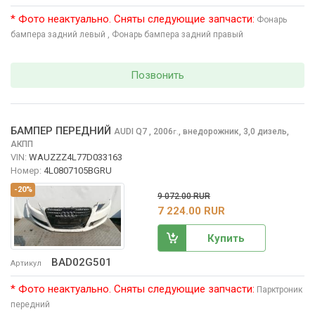
* Фото неактуально. Сняты следующие запчасти:
Фонарь
бампера задний левый
, Фонарь бампера задний правый
Позвонить
БАМПЕР ПЕРЕДНИЙ
AUDI Q7
, 2006
,
внедорожник, 3,0 дизель,
г.
АКПП
VIN:
WAUZZZ4L77D033163
Номер:
4L0807105BGRU
-20%
9 072.00 RUR
7 224.00 RUR
Купить
BAD02G501
Артикул
* Фото неактуально. Сняты следующие запчасти:
Парктроник
передний