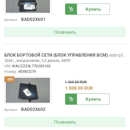
Купить
BAD02X601
Артикул
Позвонить
БЛОК БОРТОВОЙ СЕТИ (БЛОК УПРАВЛЕНИЯ BCM)
AUDI Q7
,
2006
,
внедорожник, 3,0 дизель, АКПП
г.
VIN:
WAUZZZ4L77D033163
Номер:
4f0907279
-20%
1 260.00 RUR
1 008.00 RUR
Купить
BAD02X602
Артикул
Позвонить