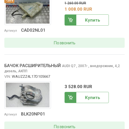
-20%
1 260.00 RUR
1 008.00 RUR
Купить
CAD02NL01
Артикул
Позвонить
БАЧОК РАСШИРИТЕЛЬНЫЙ
AUDI Q7
, 2007
,
внедорожник, 4,2
г.
дизель, АКПП
VIN:
WAUZZZ4L17D105667
3 528.00 RUR
Купить
BLK20NP01
Артикул
Позвонить