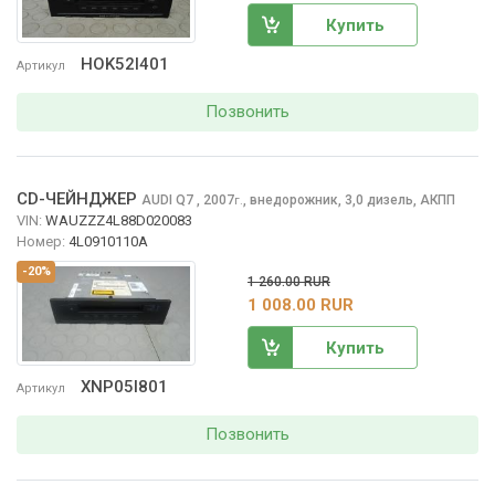
Купить
HOK52I401
Артикул
Позвонить
CD-ЧЕЙНДЖЕР
AUDI Q7
, 2007
,
внедорожник, 3,0 дизель, АКПП
г.
VIN:
WAUZZZ4L88D020083
Номер:
4L0910110A
-20%
1 260.00 RUR
1 008.00 RUR
Купить
XNP05I801
Артикул
Позвонить