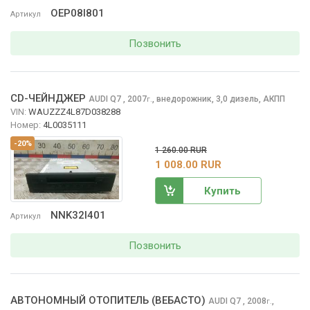
OEP08I801
Артикул
Позвонить
CD-ЧЕЙНДЖЕР
AUDI Q7
, 2007
,
внедорожник, 3,0 дизель, АКПП
г.
VIN:
WAUZZZ4L87D038288
Номер:
4L0035111
-20%
1 260.00 RUR
1 008.00 RUR
Купить
NNK32I401
Артикул
Позвонить
АВТОНОМНЫЙ ОТОПИТЕЛЬ (ВЕБАСТО)
AUDI Q7
, 2008
,
г.