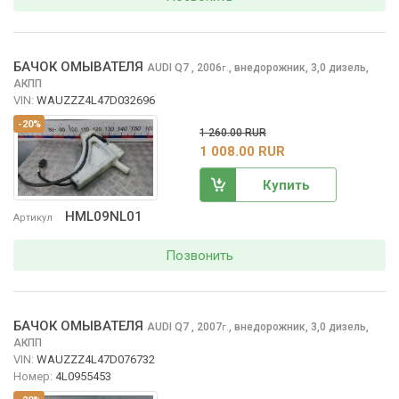
БАЧОК ОМЫВАТЕЛЯ
AUDI Q7
, 2006
,
внедорожник, 3,0 дизель,
г.
АКПП
VIN:
WAUZZZ4L47D032696
-20%
1 260.00 RUR
1 008.00 RUR
Купить
HML09NL01
Артикул
Позвонить
БАЧОК ОМЫВАТЕЛЯ
AUDI Q7
, 2007
,
внедорожник, 3,0 дизель,
г.
АКПП
VIN:
WAUZZZ4L47D076732
Номер:
4L0955453