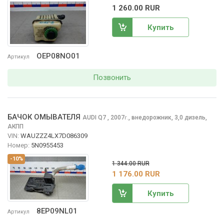
1 260.00 RUR
Купить
OEP08NO01
Артикул
Позвонить
БАЧОК ОМЫВАТЕЛЯ
AUDI Q7
, 2007
,
внедорожник, 3,0 дизель,
г.
АКПП
VIN:
WAUZZZ4LX7D086309
Номер:
5N0955453
-10%
1 344.00 RUR
1 176.00 RUR
Купить
8EP09NL01
Артикул