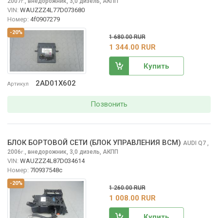
2007
,
внедорожник, 3,0 дизель, АКПП
г.
VIN:
WAUZZZ4L77D073680
Номер:
4f0907279
-20%
1 680.00 RUR
1 344.00 RUR
Купить
2AD01X602
Артикул
Позвонить
БЛОК БОРТОВОЙ СЕТИ (БЛОК УПРАВЛЕНИЯ BCM)
AUDI Q7
,
2006
,
внедорожник, 3,0 дизель, АКПП
г.
VIN:
WAUZZZ4L87D034614
Номер:
7l0937548c
-20%
1 260.00 RUR
1 008.00 RUR
Купить