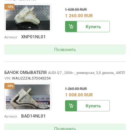
-10%
1 428.00 RUR
1 260.00 RUR
Купить
XNP01NL01
Артикул
Позвонить
БАЧОК ОМЫВАТЕЛЯ
AUDI Q7
, 2006
,
универсал, 3,0 дизель, АКПП
г.
VIN:
WAUZZZ4L57D043254
-20%
1 260.00 RUR
1 008.00 RUR
Купить
BAD14NL01
Артикул
Позвонить