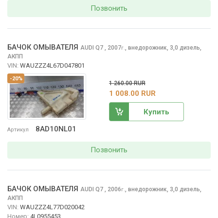
Позвонить
БАЧОК ОМЫВАТЕЛЯ
AUDI Q7
, 2007
,
внедорожник, 3,0 дизель,
г.
АКПП
VIN:
WAUZZZ4L67D047801
-20%
1 260.00 RUR
1 008.00 RUR
Купить
8AD10NL01
Артикул
Позвонить
БАЧОК ОМЫВАТЕЛЯ
AUDI Q7
, 2006
,
внедорожник, 3,0 дизель,
г.
АКПП
VIN:
WAUZZZ4L77D020042
Номер:
4L0955453