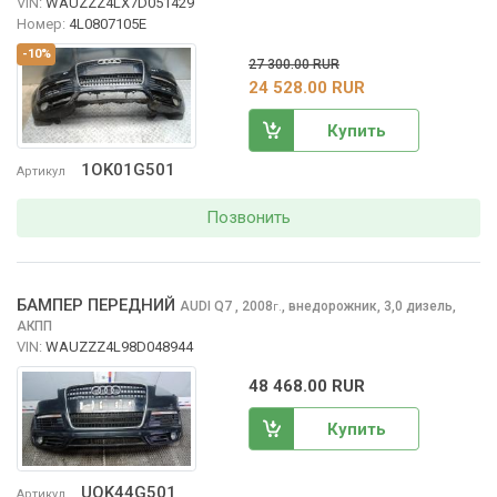
VIN:
WAUZZZ4LX7D051429
Номер:
4L0807105E
-10%
27 300.00 RUR
24 528.00 RUR
Купить
1OK01G501
Артикул
Позвонить
БАМПЕР ПЕРЕДНИЙ
AUDI Q7
, 2008
,
внедорожник, 3,0 дизель,
г.
АКПП
VIN:
WAUZZZ4L98D048944
48 468.00 RUR
Купить
UOK44G501
Артикул