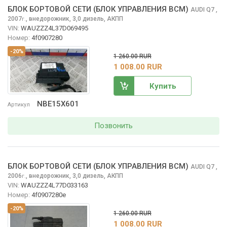
БЛОК БОРТОВОЙ СЕТИ (БЛОК УПРАВЛЕНИЯ BCM)
AUDI Q7
,
2007
,
внедорожник, 3,0 дизель, АКПП
г.
VIN:
WAUZZZ4L37D069495
Номер:
4f0907280
-20%
1 260.00 RUR
1 008.00 RUR
Купить
NBE15X601
Артикул
Позвонить
БЛОК БОРТОВОЙ СЕТИ (БЛОК УПРАВЛЕНИЯ BCM)
AUDI Q7
,
2006
,
внедорожник, 3,0 дизель, АКПП
г.
VIN:
WAUZZZ4L77D033163
Номер:
4f0907280e
-20%
1 260.00 RUR
1 008.00 RUR