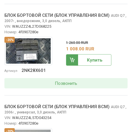
БЛОК БОРТОВОЙ СЕТИ (БЛОК УПРАВЛЕНИЯ BCM)
AUDI Q7
,
2007
,
внедорожник, 3,0 дизель, АКПП
г.
VIN:
WAUZZZ4L27D068225
Номер:
4f0907280e
-20%
1 260.00 RUR
1 008.00 RUR
Купить
2NK28X601
Артикул
Позвонить
БЛОК БОРТОВОЙ СЕТИ (БЛОК УПРАВЛЕНИЯ BCM)
AUDI Q7
,
2006
,
универсал, 3,0 дизель, АКПП
г.
VIN:
WAUZZZ4L57D043254
Номер:
4f0907280e
-20%