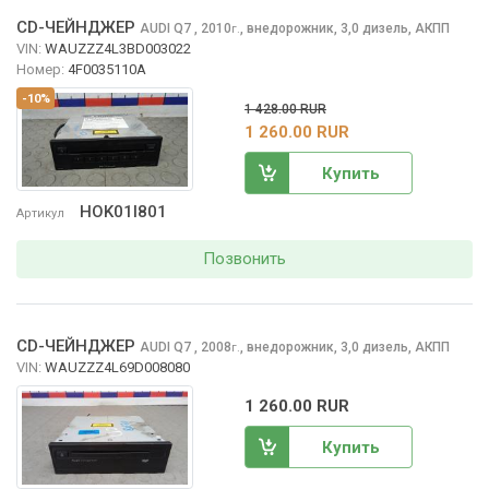
CD-ЧЕЙНДЖЕР
AUDI Q7
, 2010
,
внедорожник, 3,0 дизель, АКПП
г.
VIN:
WAUZZZ4L3BD003022
Номер:
4F0035110A
-10%
1 428.00 RUR
1 260.00 RUR
Купить
HOK01I801
Артикул
Позвонить
CD-ЧЕЙНДЖЕР
AUDI Q7
, 2008
,
внедорожник, 3,0 дизель, АКПП
г.
VIN:
WAUZZZ4L69D008080
1 260.00 RUR
Купить