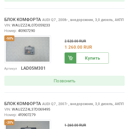
БЛОК КОМФОРТА
AUDI Q7
, 2008
,
внедорожник, 3,0 дизель, АКПП
г.
VIN:
WAUZZZ4L07D059233
Номер:
4l0907290
-50%
2 520.00 RUR
1 260.00 RUR
Купить
LAD05M301
Артикул
Позвонить
БЛОК КОМФОРТА
AUDI Q7
, 2007
,
внедорожник, 3,0 дизель, АКПП
г.
VIN:
WAUZZZ4L37D069495
Номер:
4f0907279
-20%
1 260.00 RUR