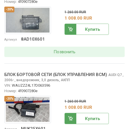
Номер:
4f0907280e
-20%
1 260.00 RUR
1 008.00 RUR
Купить
8AD10X601
Артикул
Позвонить
БЛОК БОРТОВОЙ СЕТИ (БЛОК УПРАВЛЕНИЯ BCM)
AUDI Q7
,
2006
,
внедорожник, 3,0 дизель, АКПП
г.
VIN:
WAUZZZ4L17D063596
Номер:
4f0907280e
-20%
1 260.00 RUR
1 008.00 RUR
Купить
MUK25X601