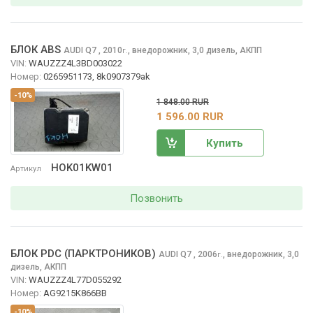
БЛОК ABS
AUDI Q7
, 2010
,
внедорожник, 3,0 дизель, АКПП
г.
VIN:
WAUZZZ4L3BD003022
Номер:
0265951173, 8k0907379ak
-10%
1 848.00 RUR
1 596.00 RUR
Купить
HOK01KW01
Артикул
Позвонить
БЛОК PDC (ПАРКТРОНИКОВ)
AUDI Q7
, 2006
,
внедорожник, 3,0
г.
дизель, АКПП
VIN:
WAUZZZ4L77D055292
Номер:
AG9215K866BB
-10%