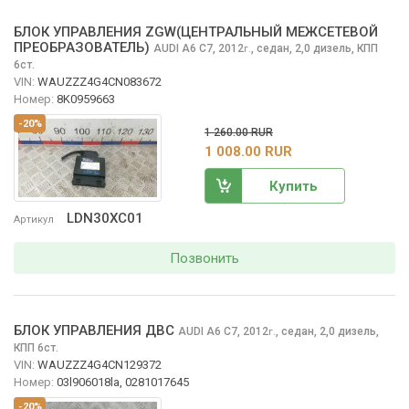
БЛОК УПРАВЛЕНИЯ ZGW(ЦЕНТРАЛЬНЫЙ МЕЖСЕТЕВОЙ
ПРЕОБРАЗОВАТЕЛЬ)
AUDI A6
C7, 2012
,
седан, 2,0 дизель, КПП
г.
6ст.
VIN:
WAUZZZ4G4CN083672
Номер:
8K0959663
-20%
1 260.00 RUR
1 008.00 RUR
Купить
LDN30XC01
Артикул
Позвонить
БЛОК УПРАВЛЕНИЯ ДВС
AUDI A6
C7, 2012
,
седан, 2,0 дизель,
г.
КПП 6ст.
VIN:
WAUZZZ4G4CN129372
Номер:
03l906018la, 0281017645
-20%