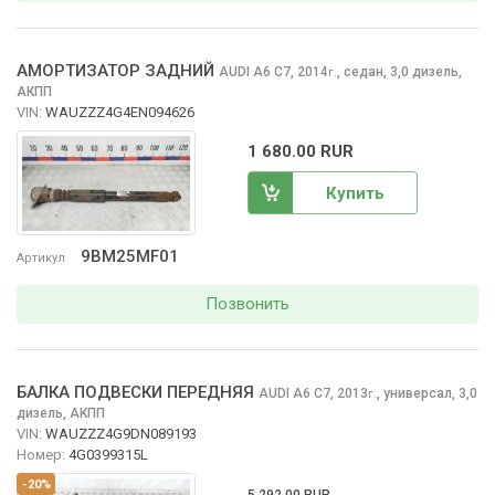
АМОРТИЗАТОР ЗАДНИЙ
AUDI A6
C7, 2014
,
седан, 3,0 дизель,
г.
АКПП
VIN:
WAUZZZ4G4EN094626
1 680.00 RUR
Купить
9BM25MF01
Артикул
Позвонить
БАЛКА ПОДВЕСКИ ПЕРЕДНЯЯ
AUDI A6
C7, 2013
,
универсал, 3,0
г.
дизель, АКПП
VIN:
WAUZZZ4G9DN089193
Номер:
4G0399315L
-20%
5 292.00 RUR