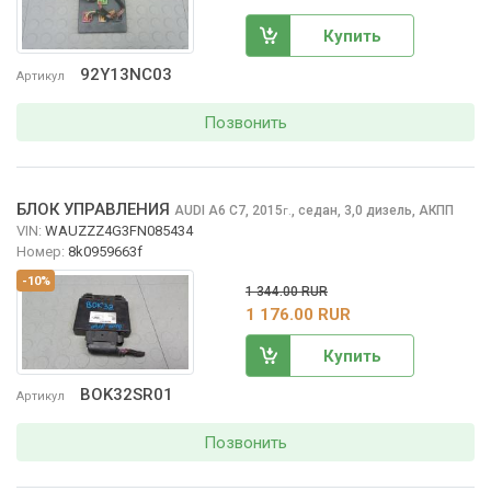
Купить
92Y13NC03
Артикул
Позвонить
БЛОК УПРАВЛЕНИЯ
AUDI A6
C7, 2015
,
седан, 3,0 дизель, АКПП
г.
VIN:
WAUZZZ4G3FN085434
Номер:
8k0959663f
-10%
1 344.00 RUR
1 176.00 RUR
Купить
BOK32SR01
Артикул
Позвонить