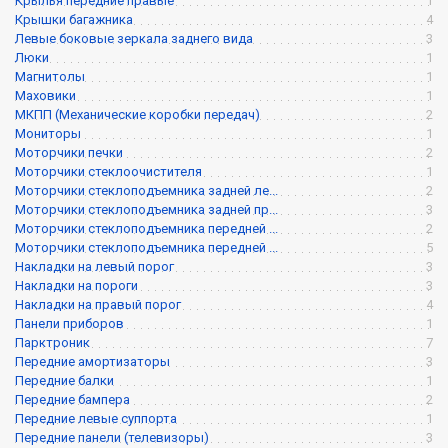
Крылья передние правые
1
Крышки багажника
4
Левые боковые зеркала заднего вида
3
Люки
1
Магнитолы
1
Маховики
1
МКПП (Механические коробки передач)
2
Мониторы
1
Моторчики печки
2
Моторчики стеклоочистителя
1
Моторчики стеклоподъемника задней ле...
2
Моторчики стеклоподъемника задней пр...
3
Моторчики стеклоподъемника передней ...
2
Моторчики стеклоподъемника передней ...
5
Накладки на левый порог
3
Накладки на пороги
3
Накладки на правый порог
4
Панели приборов
1
Парктроник
7
Передние амортизаторы
3
Передние балки
1
Передние бампера
2
Передние левые суппорта
1
Передние панели (телевизоры)
3