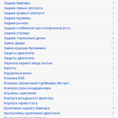
Задние бампера
4
Задние левые суппорта
2
Задние правые суппорта
2
Задние пружины
1
Задние рычаги
3
Задние стабилизаторы поперечной усто...
1
Задние ступицы
4
Задние тормозные диски
6
Замки двери
13
Замки крышки багажника
2
Защиты двигателя
1
Защиты двигателя
2
Зеркала заднего вида салона
1
Капоты
2
Карданные валы
1
Клапана EGR
2
Клапаны управления турбинами (Актуат...
1
Компрессоры кондиционера
1
Корзины сцепления
1
Корпуса воздушного фильтра
1
Корпуса термостата
1
Крепления заднего бампера
4
Кронштейны крепления двигателя
2