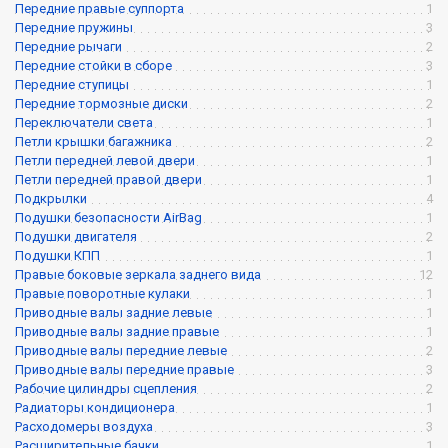
Передние правые суппорта
1
Передние пружины
3
Передние рычаги
2
Передние стойки в сборе
3
Передние ступицы
1
Передние тормозные диски
2
Переключатели света
1
Петли крышки багажника
2
Петли передней левой двери
1
Петли передней правой двери
1
Подкрылки
4
Подушки безопасности AirBag
1
Подушки двигателя
2
Подушки КПП
1
Правые боковые зеркала заднего вида
12
Правые поворотные кулаки
1
Приводные валы задние левые
1
Приводные валы задние правые
1
Приводные валы передние левые
2
Приводные валы передние правые
3
Рабочие цилиндры сцепления
2
Радиаторы кондиционера
1
Расходомеры воздуха
3
Расширительные бачки
1