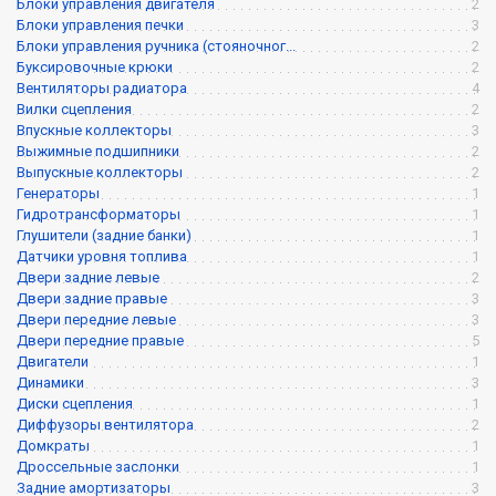
Блоки управления двигателя
2
Блоки управления печки
3
Блоки управления ручника (стояночног...
2
Буксировочные крюки
2
Вентиляторы радиатора
4
Вилки сцепления
2
Впускные коллекторы
3
Выжимные подшипники
2
Выпускные коллекторы
2
Генераторы
1
Гидротрансформаторы
1
Глушители (задние банки)
1
Датчики уровня топлива
1
Двери задние левые
2
Двери задние правые
3
Двери передние левые
3
Двери передние правые
5
Двигатели
1
Динамики
3
Диски сцепления
1
Диффузоры вентилятора
2
Домкраты
1
Дроссельные заслонки
1
Задние амортизаторы
3