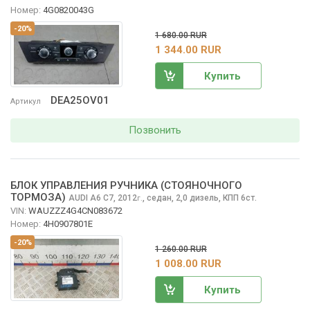
Номер:
4G0820043G
-20%
1 680.00 RUR
1 344.00 RUR
Купить
DEA25OV01
Артикул
Позвонить
БЛОК УПРАВЛЕНИЯ РУЧНИКА (СТОЯНОЧНОГО
ТОРМОЗА)
AUDI A6
C7, 2012
,
седан, 2,0 дизель, КПП 6ст.
г.
VIN:
WAUZZZ4G4CN083672
Номер:
4H0907801E
-20%
1 260.00 RUR
1 008.00 RUR
Купить