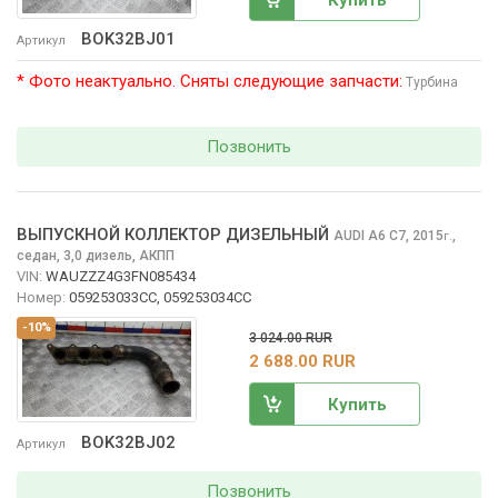
Купить
BOK32BJ01
Артикул
* Фото неактуально. Сняты следующие запчасти:
Турбина
Позвонить
ВЫПУСКНОЙ КОЛЛЕКТОР ДИЗЕЛЬНЫЙ
AUDI A6
C7, 2015
,
г.
седан, 3,0 дизель, АКПП
VIN:
WAUZZZ4G3FN085434
Номер:
059253033CC, 059253034CC
-10%
3 024.00 RUR
2 688.00 RUR
Купить
BOK32BJ02
Артикул
Позвонить