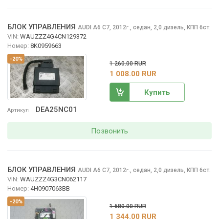
БЛОК УПРАВЛЕНИЯ
AUDI A6
C7, 2012
,
седан, 2,0 дизель, КПП 6ст.
г.
VIN:
WAUZZZ4G4CN129372
Номер:
8K0959663
-20%
1 260.00 RUR
1 008.00 RUR
Купить
DEA25NC01
Артикул
Позвонить
БЛОК УПРАВЛЕНИЯ
AUDI A6
C7, 2012
,
седан, 2,0 дизель, КПП 6ст.
г.
VIN:
WAUZZZ4G3CN062117
Номер:
4H0907063BB
-20%
1 680.00 RUR
1 344.00 RUR