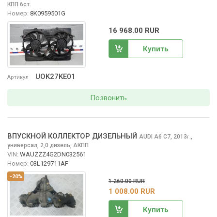
КПП 6ст.
Номер:
8K0959501G
16 968.00 RUR
Купить
UOK27KE01
Артикул
Позвонить
ВПУСКНОЙ КОЛЛЕКТОР ДИЗЕЛЬНЫЙ
AUDI A6
C7, 2013
,
г.
универсал, 2,0 дизель, АКПП
VIN:
WAUZZZ4G2DN032561
Номер:
03L129711AF
-20%
1 260.00 RUR
1 008.00 RUR
Купить