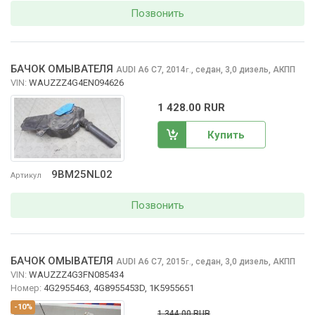
Позвонить
БАЧОК ОМЫВАТЕЛЯ
AUDI A6
C7, 2014
,
седан, 3,0 дизель, АКПП
г.
VIN:
WAUZZZ4G4EN094626
1 428.00 RUR
Купить
9BM25NL02
Артикул
Позвонить
БАЧОК ОМЫВАТЕЛЯ
AUDI A6
C7, 2015
,
седан, 3,0 дизель, АКПП
г.
VIN:
WAUZZZ4G3FN085434
Номер:
4G2955463, 4G8955453D, 1K5955651
-10%
1 344.00 RUR