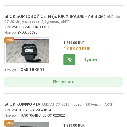
БЛОК БОРТОВОЙ СЕТИ (БЛОК УПРАВЛЕНИЯ BCM)
AUDI A6
C7, 2013
,
универсал, 3,0 дизель, АКПП
г.
VIN:
WAUZZZ4G9DN089193
Номер:
8k0959663d
-20%
1 260.00 RUR
1 008.00 RUR
Купить
XML18X601
Артикул
Позвонить
БЛОК КОМФОРТА
AUDI A6
C7, 2012
,
седан, 3,0 бензин, АКПП
г.
VIN:
WAUGGAFCXCN041614
Номер:
4H0907064BC, 5DK01022822
-20%
1 680.00 RUR