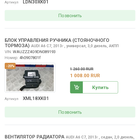
LDN30XK01
Артикул
Позвонить
БЛОК УПРАВЛЕНИЯ РУЧНИКА (СТОЯНОЧНОГО
ТОРМОЗА)
AUDI A6
C7, 2013
,
универсал, 3,0 дизель, АКПП
г.
VIN:
WAUZZZ4G9DN089193
Номер:
4h0907801f
-20%
1 260.00 RUR
1 008.00 RUR
Купить
XML18XK01
Артикул
Позвонить
ВЕНТИЛЯТОР РАДИАТОРА
AUDI A6
C7, 2013
,
седан, 2,0 дизель,
г.