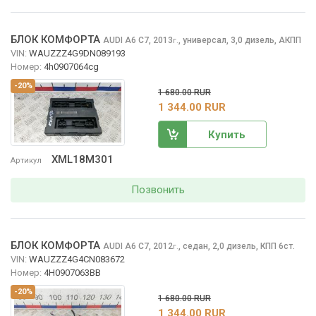
БЛОК КОМФОРТА
AUDI A6
C7, 2013
,
универсал, 3,0 дизель, АКПП
г.
VIN:
WAUZZZ4G9DN089193
Номер:
4h0907064cg
-20%
1 680.00 RUR
1 344.00 RUR
Купить
XML18M301
Артикул
Позвонить
БЛОК КОМФОРТА
AUDI A6
C7, 2012
,
седан, 2,0 дизель, КПП 6ст.
г.
VIN:
WAUZZZ4G4CN083672
Номер:
4H0907063BB
-20%
1 680.00 RUR
1 344.00 RUR