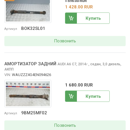
1 596.00 RUR
1 428.00 RUR
Купить
BOK32SL01
Артикул
Позвонить
АМОРТИЗАТОР ЗАДНИЙ
AUDI A6
C7, 2014
,
седан, 3,0 дизель,
г.
АКПП
VIN:
WAUZZZ4G4EN094626
1 680.00 RUR
Купить
9BM25MF02
Артикул
Позвонить