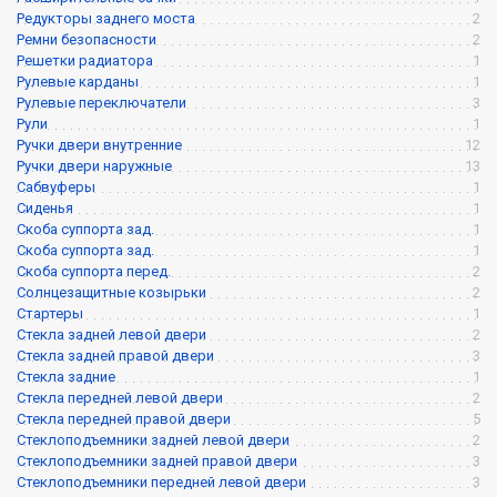
Редукторы заднего моста
2
Ремни безопасности
2
Решетки радиатора
1
Рулевые карданы
1
Рулевые переключатели
3
Рули
1
Ручки двери внутренние
12
Ручки двери наружные
13
Сабвуферы
1
Сиденья
1
Скоба суппорта зад.
1
Скоба суппорта зад.
1
Скоба суппорта перед.
2
Солнцезащитные козырьки
2
Стартеры
1
Стекла задней левой двери
2
Стекла задней правой двери
3
Стекла задние
1
Стекла передней левой двери
2
Стекла передней правой двери
5
Стеклоподъемники задней левой двери
2
Стеклоподъемники задней правой двери
3
Стеклоподъемники передней левой двери
3