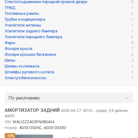
Стеклоподъемники передней правой двери
5
ТНВД
1
Топливные рампы
2
Трубки кондиционера
1
Усилители антенны
1
Усилители заднего бампера
1
Усилители переднего бампера
2
Фары
8
Фонари крыла
7
Фонари крышки багажника
3
Шины
4
Шкивы коленвала
1
Шлейфы рулевого колеса
1
Электробензонасосы
1
По умолчанию
АМОРТИЗАТОР ЗАДНИЙ
AUDI A6
C7, 2015
,
седан, 3,0 дизель,
г.
АКПП
VIN:
WAUZZZ4G3FN085434
Номер:
4G5513035C, 4G0513353D
-10%