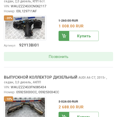
седан, 2,0 дизель, КПП 6ст.
VIN:
WAUZZZ4G3CN062117
Номер:
03L129711AF
-20%
1 260.00 RUR
1 008.00 RUR
Купить
92Y13BI01
Артикул
Позвонить
ВЫПУСКНОЙ КОЛЛЕКТОР ДИЗЕЛЬНЫЙ
AUDI A6
C7, 2015
,
г.
седан, 3,0 дизель, АКПП
VIN:
WAUZZZ4G3FN085434
Номер:
059253033CC, 059253034CC
-10%
3 024.00 RUR
2 688.00 RUR