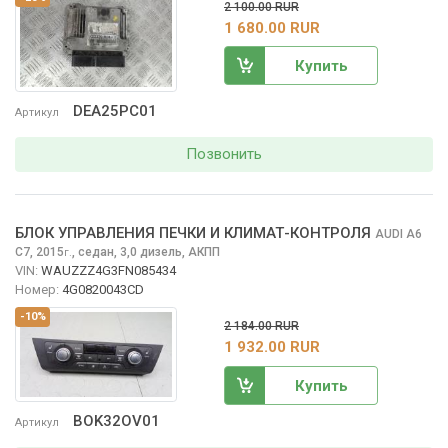
2 100.00 RUR
1 680.00 RUR
Купить
DEA25PC01
Артикул
Позвонить
БЛОК УПРАВЛЕНИЯ ПЕЧКИ И КЛИМАТ-КОНТРОЛЯ
AUDI A6
C7, 2015
,
седан, 3,0 дизель, АКПП
г.
VIN:
WAUZZZ4G3FN085434
Номер:
4G0820043CD
-10%
2 184.00 RUR
1 932.00 RUR
Купить
BOK32OV01
Артикул