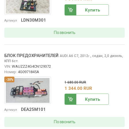
Купить
LDN30M301
Артикул
Позвонить
БЛОК ПРЕДОХРАНИТЕЛЕЙ
AUDI A6
C7, 2012
,
седан, 2,0 дизель,
г.
КПП 6ст.
VIN:
WAUZZZ4G4CN129372
Номер:
4G0971845A
-20%
1 680.00 RUR
1 344.00 RUR
Купить
DEA25M101
Артикул
Позвонить