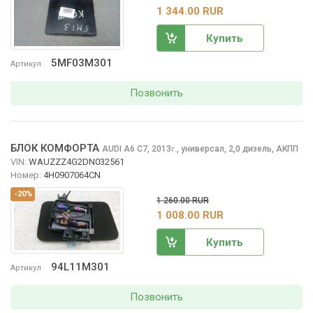
1 344.00 RUR
Купить
5MF03M301
Артикул
Позвонить
БЛОК КОМФОРТА
AUDI A6
C7, 2013
,
универсал, 2,0 дизель, АКПП
г.
VIN:
WAUZZZ4G2DN032561
Номер:
4H0907064CN
-20%
1 260.00 RUR
1 008.00 RUR
Купить
94L11M301
Артикул
Позвонить