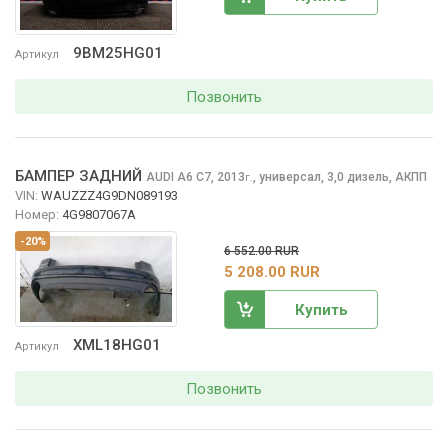
9BM25HG01
Артикул
Позвонить
БАМПЕР ЗАДНИЙ
AUDI A6
C7, 2013
,
универсал, 3,0 дизель, АКПП
г.
VIN:
WAUZZZ4G9DN089193
Номер:
4G9807067A
-20%
6 552.00 RUR
5 208.00 RUR
Купить
XML18HG01
Артикул
Позвонить