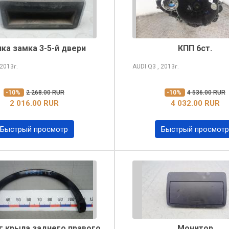
ка замка 3-5-й двери
КПП 6ст.
 2013
AUDI Q3
, 2013
г.
г.
-10%
2 268.00 RUR
-10%
4 536.00 RUR
2 016.00 RUR
4 032.00 RUR
Быстрый просмотр
Быстрый просмотр
 крыла заднего правого
Монитор