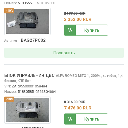
Номер:
51806561, 0281012883
-10%
2 688.00 RUR
2 352.00 RUR
Купить
BAG27PC02
Артикул
Позвонить
БЛОК УПРАВЛЕНИЯ ДВС
ALFA ROMEO MITO
1, 2009
,
хэтчбек, 1,4
г.
бензин, КПП 5ст.
VIN:
ZAR95500001058484
Номер:
51830585, 0261S04664
-10%
8 316.00 RUR
7 476.00 RUR
Купить