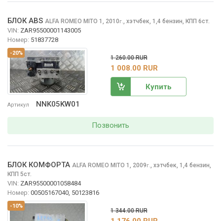
БЛОК ABS
ALFA ROMEO MITO
1, 2010
,
хэтчбек, 1,4 бензин, КПП 6ст.
г.
VIN:
ZAR95500001143005
Номер:
51837728
-20%
1 260.00 RUR
1 008.00 RUR
Купить
NNK05KW01
Артикул
Позвонить
БЛОК КОМФОРТА
ALFA ROMEO MITO
1, 2009
,
хэтчбек, 1,4 бензин,
г.
КПП 5ст.
VIN:
ZAR95500001058484
Номер:
00505167040, 50123816
-10%
1 344.00 RUR
1 176.00 RUR