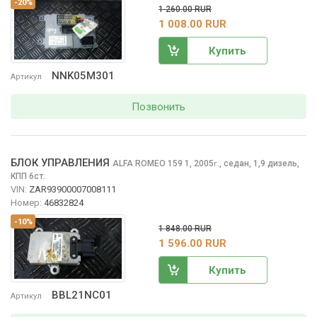
-20%
1 260.00 RUR
1 008.00 RUR
Купить
NNK05M301
Артикул
Позвонить
БЛОК УПРАВЛЕНИЯ
ALFA ROMEO 159
1, 2005
,
седан, 1,9 дизель,
г.
КПП 6ст.
VIN:
ZAR93900007008111
Номер:
46832824
-10%
1 848.00 RUR
1 596.00 RUR
Купить
BBL21NC01
Артикул