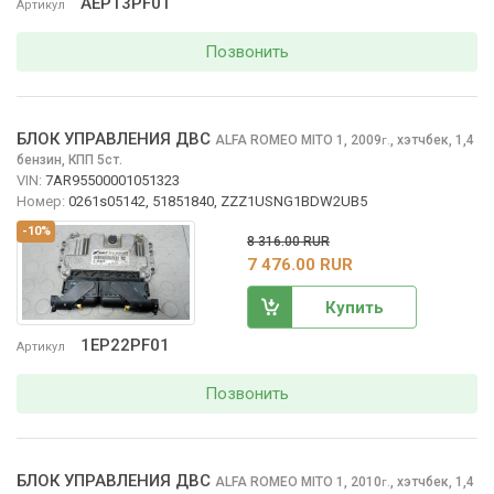
AEP13PF01
Артикул
Позвонить
БЛОК УПРАВЛЕНИЯ ДВС
ALFA ROMEO MITO
1, 2009
,
хэтчбек, 1,4
г.
бензин, КПП 5ст.
VIN:
7AR95500001051323
Номер:
0261s05142, 51851840, ZZZ1USNG1BDW2UB5
-10%
8 316.00 RUR
7 476.00 RUR
Купить
1EP22PF01
Артикул
Позвонить
БЛОК УПРАВЛЕНИЯ ДВС
ALFA ROMEO MITO
1, 2010
,
хэтчбек, 1,4
г.