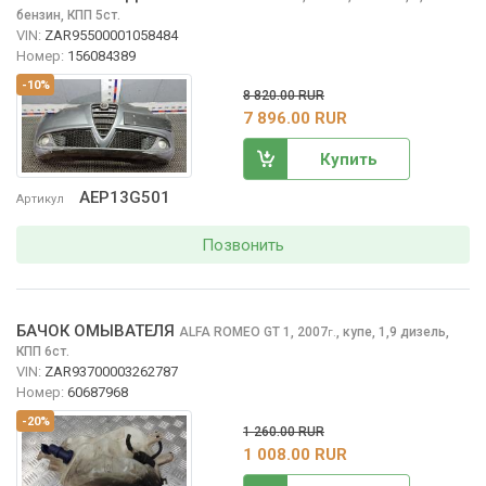
бензин, КПП 5ст.
VIN:
ZAR95500001058484
Номер:
156084389
-10%
8 820.00 RUR
7 896.00 RUR
Купить
AEP13G501
Артикул
Позвонить
БАЧОК ОМЫВАТЕЛЯ
ALFA ROMEO GT
1, 2007
,
купе, 1,9 дизель,
г.
КПП 6ст.
VIN:
ZAR93700003262787
Номер:
60687968
-20%
1 260.00 RUR
1 008.00 RUR