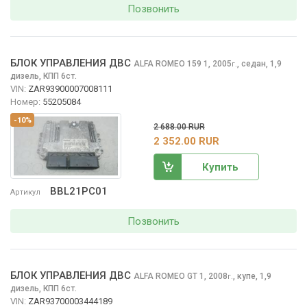
Позвонить
БЛОК УПРАВЛЕНИЯ ДВС
ALFA ROMEO 159
1, 2005
,
седан, 1,9
г.
дизель, КПП 6ст.
VIN:
ZAR93900007008111
Номер:
55205084
-10%
2 688.00 RUR
2 352.00 RUR
Купить
BBL21PC01
Артикул
Позвонить
БЛОК УПРАВЛЕНИЯ ДВС
ALFA ROMEO GT
1, 2008
,
купе, 1,9
г.
дизель, КПП 6ст.
VIN:
ZAR93700003444189