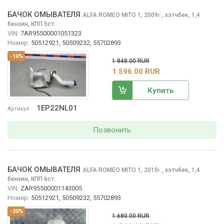
БАЧОК ОМЫВАТЕЛЯ
ALFA ROMEO MITO
1, 2009
,
хэтчбек, 1,4
г.
бензин, КПП 5ст.
VIN:
7AR95500001051323
Номер:
50512921, 50509232, 55702893
-10%
1 848.00 RUR
1 596.00 RUR
Купить
1EP22NL01
Артикул
Позвонить
БАЧОК ОМЫВАТЕЛЯ
ALFA ROMEO MITO
1, 2010
,
хэтчбек, 1,4
г.
бензин, КПП 6ст.
VIN:
ZAR95500001143005
Номер:
50512921, 50509232, 55702893
-20%
1 680.00 RUR