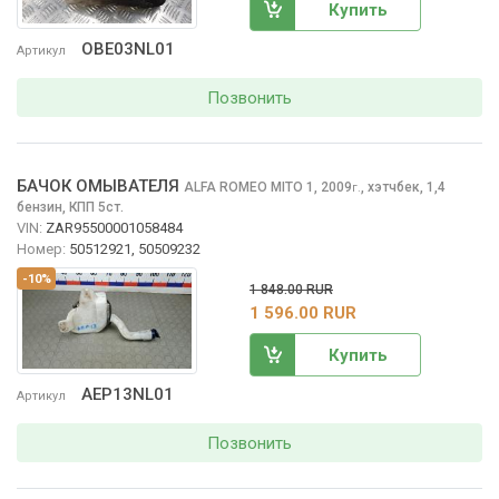
Купить
OBE03NL01
Артикул
Позвонить
БАЧОК ОМЫВАТЕЛЯ
ALFA ROMEO MITO
1, 2009
,
хэтчбек, 1,4
г.
бензин, КПП 5ст.
VIN:
ZAR95500001058484
Номер:
50512921, 50509232
-10%
1 848.00 RUR
1 596.00 RUR
Купить
AEP13NL01
Артикул
Позвонить