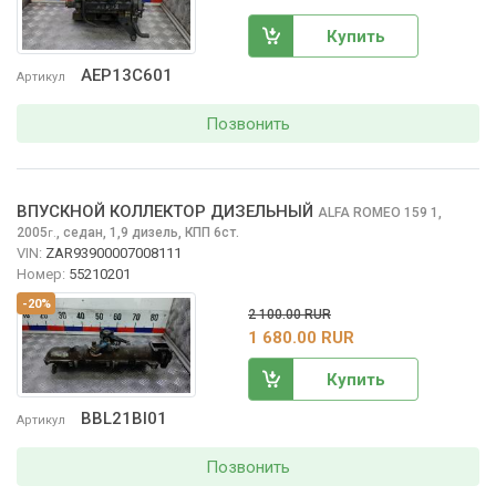
Купить
AEP13C601
Артикул
Позвонить
ВПУСКНОЙ КОЛЛЕКТОР ДИЗЕЛЬНЫЙ
ALFA ROMEO 159
1,
2005
,
седан, 1,9 дизель, КПП 6ст.
г.
VIN:
ZAR93900007008111
Номер:
55210201
-20%
2 100.00 RUR
1 680.00 RUR
Купить
BBL21BI01
Артикул
Позвонить