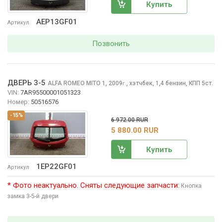
Купить
AEP13GF01
Артикул
Позвонить
ДВЕРЬ 3-5
ALFA ROMEO MITO
1, 2009
,
хэтчбек, 1,4 бензин, КПП 5ст.
г.
VIN:
7AR95500001051323
Номер:
50516576
-15%
6 972.00 RUR
5 880.00 RUR
Купить
1EP22GF01
Артикул
* Фото неактуально. Сняты следующие запчасти:
Кнопка
замка 3-5-й двери