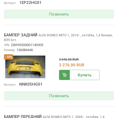
1EP22HG01
Артикул
Позвонить
БАМПЕР ЗАДНИЙ
ALFA ROMEO MITO
1, 2010
,
хэтчбек, 1,4 бензин,
г.
КПП 6ст.
VIN:
ZAR95500001143005
Номер:
156084446
-10%
3 696.00 RUR
3 276.00 RUR
Купить
NNK05HG01
Артикул
Позвонить
БАМПЕР ПЕРЕДНИЙ
ALFA ROMEO MITO
1, 2009
,
хэтчбек, 1,4
г.