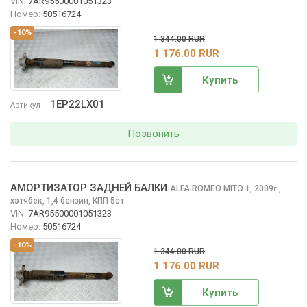
VIN:
7AR95500001051323
Номер:
50516724
-10%
1 344.00 RUR
1 176.00 RUR
Купить
1EP22LX01
Артикул
Позвонить
АМОРТИЗАТОР ЗАДНЕЙ БАЛКИ
ALFA ROMEO MITO
1, 2009
,
г.
хэтчбек, 1,4 бензин, КПП 5ст.
VIN:
7AR95500001051323
Номер:
50516724
-10%
1 344.00 RUR
1 176.00 RUR
Купить