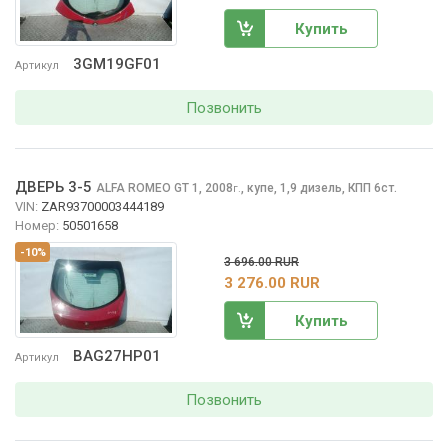
Купить
3GM19GF01
Артикул
Позвонить
ДВЕРЬ 3-5
ALFA ROMEO GT
1, 2008
,
купе, 1,9 дизель, КПП 6ст.
г.
VIN:
ZAR93700003444189
Номер:
50501658
-10%
3 696.00 RUR
3 276.00 RUR
Купить
BAG27HP01
Артикул
Позвонить