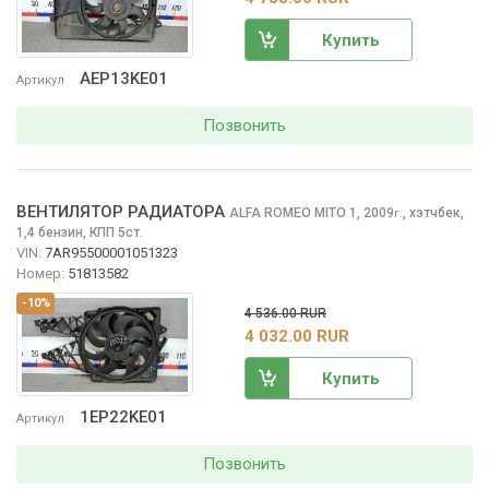
Купить
AEP13KE01
Артикул
Позвонить
ВЕНТИЛЯТОР РАДИАТОРА
ALFA ROMEO MITO
1, 2009
,
хэтчбек,
г.
1,4 бензин, КПП 5ст.
VIN:
7AR95500001051323
Номер:
51813582
-10%
4 536.00 RUR
4 032.00 RUR
Купить
1EP22KE01
Артикул
Позвонить