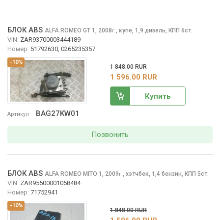
БЛОК ABS
ALFA ROMEO GT
1, 2008
,
купе, 1,9 дизель, КПП 6ст.
г.
VIN:
ZAR93700003444189
Номер:
51792630, 0265235357
-10%
1 848.00 RUR
1 596.00 RUR
Купить
BAG27KW01
Артикул
Позвонить
БЛОК ABS
ALFA ROMEO MITO
1, 2009
,
хэтчбек, 1,4 бензин, КПП 5ст.
г.
VIN:
ZAR95500001058484
Номер:
71752941
-10%
1 848.00 RUR