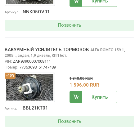
Купить
NNK05OV01
Артикул
Позвонить
ВАКУУМНЫЙ УСИЛИТЕЛЬ ТОРМОЗОВ
ALFA ROMEO 159
1,
2005
,
седан, 1,9 дизель, КПП 6ст.
г.
VIN:
ZAR93900007008111
Номер:
77363698, 51747489
-10%
1 848.00 RUR
1 596.00 RUR
Купить
BBL21KT01
Артикул
Позвонить