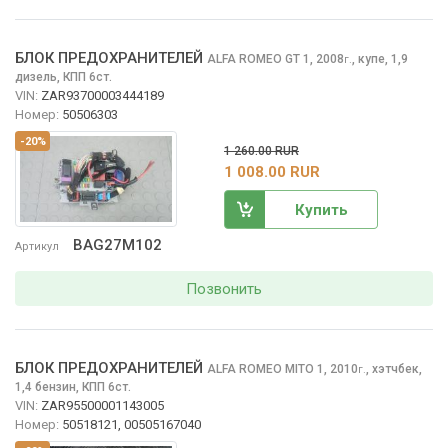
БЛОК ПРЕДОХРАНИТЕЛЕЙ
ALFA ROMEO GT
1, 2008
,
купе, 1,9
г.
дизель, КПП 6ст.
VIN:
ZAR93700003444189
Номер:
50506303
-20%
1 260.00 RUR
1 008.00 RUR
Купить
BAG27M102
Артикул
Позвонить
БЛОК ПРЕДОХРАНИТЕЛЕЙ
ALFA ROMEO MITO
1, 2010
,
хэтчбек,
г.
1,4 бензин, КПП 6ст.
VIN:
ZAR95500001143005
Номер:
50518121, 00505167040