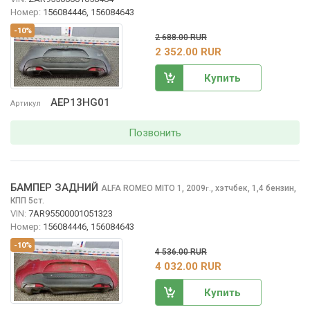
Номер:
156084446, 156084643
-10%
2 688.00 RUR
2 352.00 RUR
Купить
AEP13HG01
Артикул
Позвонить
БАМПЕР ЗАДНИЙ
ALFA ROMEO MITO
1, 2009
,
хэтчбек, 1,4 бензин,
г.
КПП 5ст.
VIN:
7AR95500001051323
Номер:
156084446, 156084643
-10%
4 536.00 RUR
4 032.00 RUR
Купить