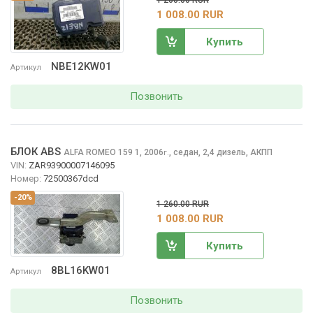
1 260.00 RUR
1 008.00 RUR
Купить
NBE12KW01
Артикул
Позвонить
БЛОК ABS
ALFA ROMEO 159
1, 2006
,
седан, 2,4 дизель, АКПП
г.
VIN:
ZAR93900007146095
Номер:
72500367dcd
-20%
1 260.00 RUR
1 008.00 RUR
Купить
8BL16KW01
Артикул
Позвонить