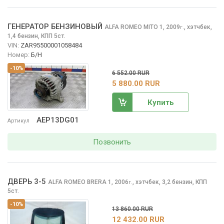
ГЕНЕРАТОР БЕНЗИНОВЫЙ
ALFA ROMEO MITO
1, 2009
,
хэтчбек,
г.
1,4 бензин, КПП 5ст.
VIN:
ZAR95500001058484
Номер:
Б/Н
-10%
6 552.00 RUR
5 880.00 RUR
Купить
AEP13DG01
Артикул
Позвонить
ДВЕРЬ 3-5
ALFA ROMEO BRERA
1, 2006
,
хэтчбек, 3,2 бензин, КПП
г.
5ст.
-10%
13 860.00 RUR
12 432.00 RUR