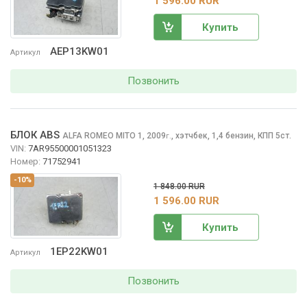
1 596.00 RUR
Купить
AEP13KW01
Артикул
Позвонить
БЛОК ABS
ALFA ROMEO MITO
1, 2009
,
хэтчбек, 1,4 бензин, КПП 5ст.
г.
VIN:
7AR95500001051323
Номер:
71752941
-10%
1 848.00 RUR
1 596.00 RUR
Купить
1EP22KW01
Артикул
Позвонить