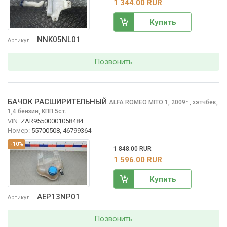
1 344.00 RUR
Купить
NNK05NL01
Артикул
Позвонить
БАЧОК РАСШИРИТЕЛЬНЫЙ
ALFA ROMEO MITO
1, 2009
,
хэтчбек,
г.
1,4 бензин, КПП 5ст.
VIN:
ZAR95500001058484
Номер:
55700508, 46799364
-10%
1 848.00 RUR
1 596.00 RUR
Купить
AEP13NP01
Артикул
Позвонить