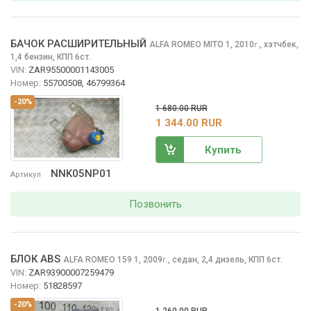
БАЧОК РАСШИРИТЕЛЬНЫЙ
ALFA ROMEO MITO
1, 2010
,
хэтчбек,
г.
1,4 бензин, КПП 6ст.
VIN:
ZAR95500001143005
Номер:
55700508, 46799364
-20%
1 680.00 RUR
1 344.00 RUR
Купить
NNK05NP01
Артикул
Позвонить
БЛОК ABS
ALFA ROMEO 159
1, 2009
,
седан, 2,4 дизель, КПП 6ст.
г.
VIN:
ZAR93900007259479
Номер:
51828597
-20%