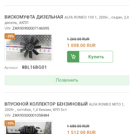
ВИСКОМУФТА ДИЗЕЛЬНАЯ
ALFA ROMEO 159
1, 2006
,
седан, 2,4
г.
дизель, АКПП
VIN:
ZAR93900007146095
-20%
1 260.00 RUR
1 008.00 RUR
Купить
8BL16BG01
Артикул
Позвонить
ВПУСКНОЙ КОЛЛЕКТОР БЕНЗИНОВЫЙ
ALFA ROMEO MITO
1,
2009
,
хэтчбек, 1,4 бензин, КПП 5ст.
г.
VIN:
ZAR95500001058484
-10%
1 680.00 RUR
1 512.00 RUR