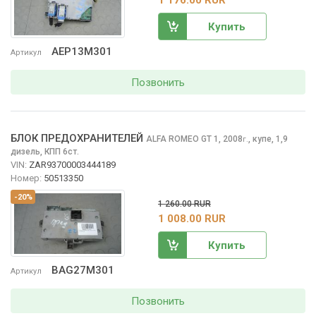
Купить
AEP13M301
Артикул
Позвонить
БЛОК ПРЕДОХРАНИТЕЛЕЙ
ALFA ROMEO GT
1, 2008
,
купе, 1,9
г.
дизель, КПП 6ст.
VIN:
ZAR93700003444189
Номер:
50513350
-20%
1 260.00 RUR
1 008.00 RUR
Купить
BAG27M301
Артикул
Позвонить