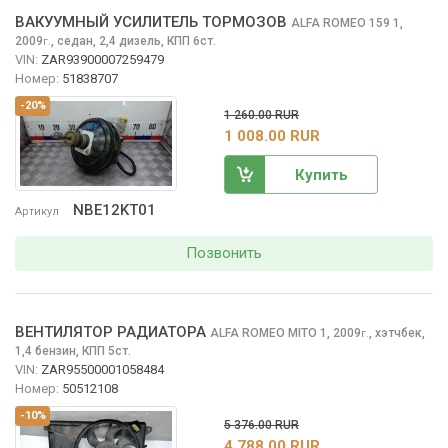
ВАКУУМНЫЙ УСИЛИТЕЛЬ ТОРМОЗОВ
ALFA ROMEO 159
1,
2009
,
седан, 2,4 дизель, КПП 6ст.
г.
VIN:
ZAR93900007259479
Номер:
51838707
-20%
1 260.00 RUR
1 008.00 RUR
Купить
NBE12KT01
Артикул
Позвонить
ВЕНТИЛЯТОР РАДИАТОРА
ALFA ROMEO MITO
1, 2009
,
хэтчбек,
г.
1,4 бензин, КПП 5ст.
VIN:
ZAR95500001058484
Номер:
50512108
-10%
5 376.00 RUR
4 788.00 RUR