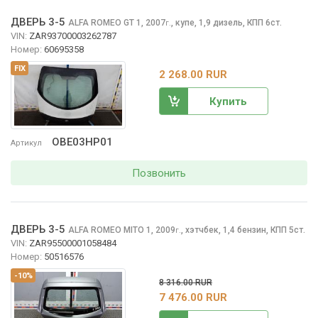
ДВЕРЬ 3-5
ALFA ROMEO GT
1, 2007
,
купе, 1,9 дизель, КПП 6ст.
г.
VIN:
ZAR93700003262787
Номер:
60695358
FIX
2 268.00 RUR
Купить
OBE03HP01
Артикул
Позвонить
ДВЕРЬ 3-5
ALFA ROMEO MITO
1, 2009
,
хэтчбек, 1,4 бензин, КПП 5ст.
г.
VIN:
ZAR95500001058484
Номер:
50516576
-10%
8 316.00 RUR
7 476.00 RUR