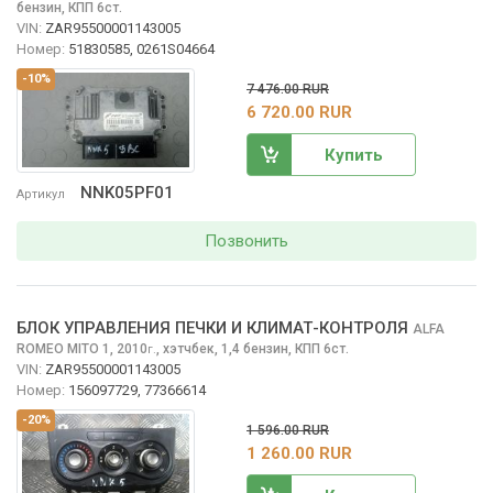
бензин, КПП 6ст.
VIN:
ZAR95500001143005
Номер:
51830585, 0261S04664
-10%
7 476.00 RUR
6 720.00 RUR
Купить
NNK05PF01
Артикул
Позвонить
БЛОК УПРАВЛЕНИЯ ПЕЧКИ И КЛИМАТ-КОНТРОЛЯ
ALFA
ROMEO MITO
1, 2010
,
хэтчбек, 1,4 бензин, КПП 6ст.
г.
VIN:
ZAR95500001143005
Номер:
156097729, 77366614
-20%
1 596.00 RUR
1 260.00 RUR