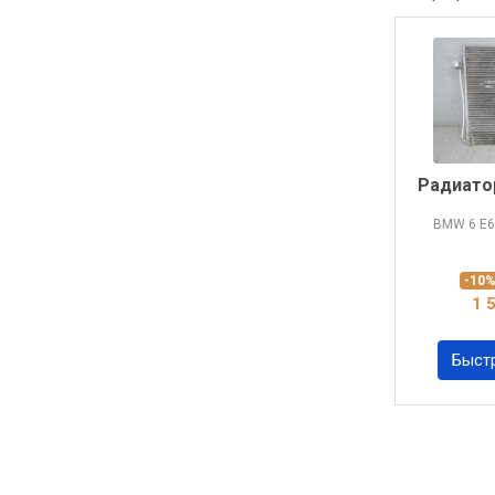
Радиато
BMW 6
E6
-10
1 
Быст