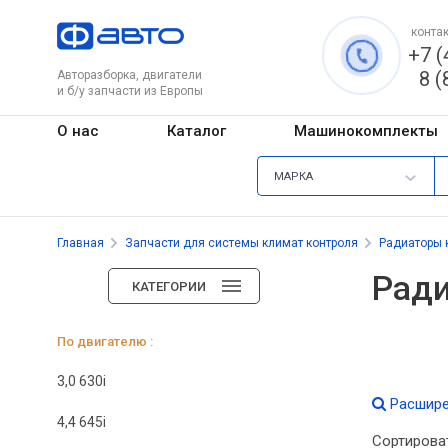
контак
+7 (
8 (
Авторазборка, двигатели
и б/у запчасти из Европы
О нас
Каталог
Машинокомплекты
МАРКА
Главная
Запчасти для системы климат контроля
Радиаторы 
Ради
КАТЕГОРИИ
По двигателю :
3,0 630i
Расшире
4,4 645i
Сортирова