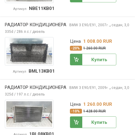
NBE11KB01
Артикул
РАДИАТОР КОНДИЦИОНЕРА
,
BMW 3
E90/E91, 2007
седан, 3,0
г.
335d / 286 л.с / дизель
Цена
1 008.00 RUR
-20%
1 260.00 RUR
Купить
BML13KB01
Артикул
РАДИАТОР КОНДИЦИОНЕРА
,
BMW 3
E90/E91, 2009
седан, 3,0
г.
325d / 197 л.с / дизель
Цена
1 260.00 RUR
-10%
1 428.00 RUR
Купить
1BL08KB01
Артикул