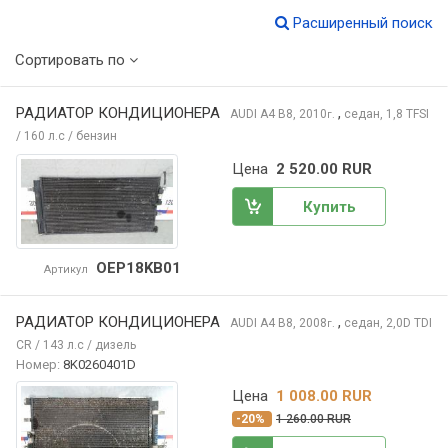
Расширенный поиск
Сортировать по
РАДИАТОР КОНДИЦИОНЕРА
,
AUDI A4
B8, 2010
седан, 1,8 TFSI
г.
/ 160 л.с / бензин
Цена
2 520.00 RUR
Купить
OEP18KB01
Артикул
РАДИАТОР КОНДИЦИОНЕРА
,
AUDI A4
B8, 2008
седан, 2,0D TDI
г.
CR / 143 л.с / дизель
Номер:
8K0260401D
Цена
1 008.00 RUR
-20%
1 260.00 RUR