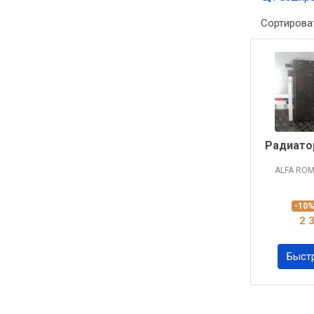
Сортирова
Радиато
ALFA RO
-10
2 
Быст