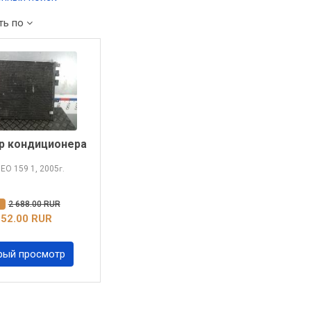
ть по
р кондиционера
MEO 159
1, 2005
г.
%
2 688.00 RUR
352.00 RUR
рый просмотр