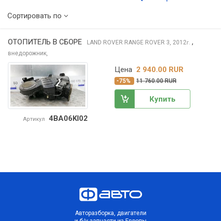
Сортировать по
ОТОПИТЕЛЬ В СБОРЕ
,
LAND ROVER RANGE ROVER
3, 2012
г.
внедорожник,
Цена
2 940.00 RUR
-75%
11 760.00 RUR
Купить
4BA06KI02
Артикул
Авторазборка, двигатели