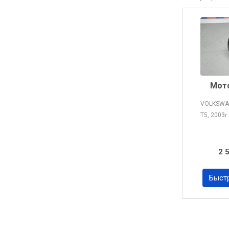
Мото
VOLKSWA
T5, 2003
г.
2 
Быст