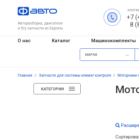
контак
+7 (
8 (
Авторазборка, двигатели
и б/у запчасти из Европы
О нас
Каталог
Машинокомплекты
МАРКА
Главная
Запчасти для системы климат контроля
Моторчики 
Мото
КАТЕГОРИИ
Расшире
Сортирова