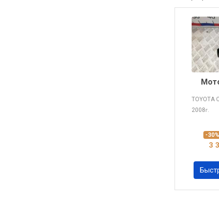
Мото
TOYOTA 
2008
г.
-30
3 
Быст