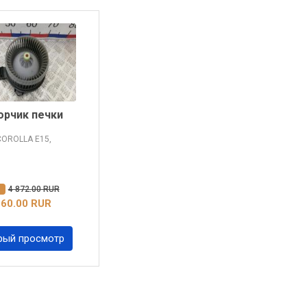
рчик печки
COROLLA
E15,
%
4 872.00 RUR
360.00 RUR
рый просмотр