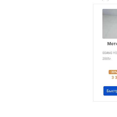
Мото
SSANG Y
2005
г.
-30
3 
Быст