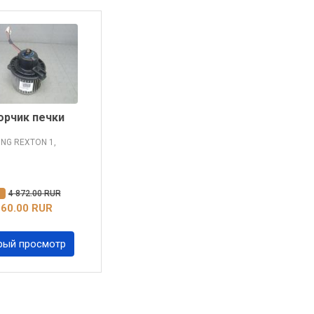
рчик печки
ONG REXTON
1,
%
4 872.00 RUR
360.00 RUR
рый просмотр