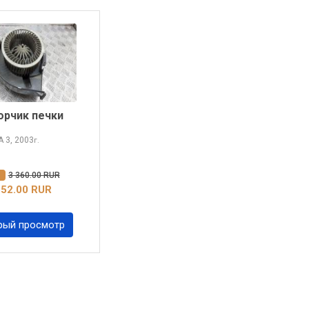
рчик печки
ZA
3, 2003
г.
%
3 360.00 RUR
352.00 RUR
рый просмотр