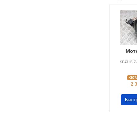
Мото
SEAT IBI
-30
2 
Быст