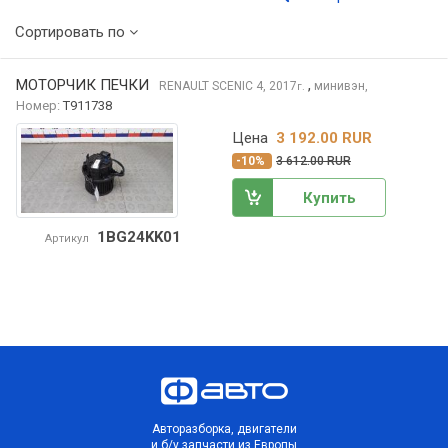
Сортировать по
МОТОРЧИК ПЕЧКИ
,
RENAULT SCENIC
4, 2017
минивэн,
г.
Номер:
T911738
Цена
3 192.00 RUR
-10%
3 612.00 RUR
Купить
1BG24KK01
Артикул
Авторазборка, двигатели
и б/у запчасти из Европы