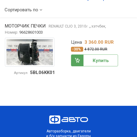
Сортировать по
МОТОРЧИК ПЕЧКИ
,
RENAULT CLIO
3, 2010
хэтчбек,
г.
Номер:
96628601003
Цена
3 360.00 RUR
-30%
4 872.00 RUR
Купить
5BL06KK01
Артикул
Авторазборка, двигатели
и б/у запчасти из Европы