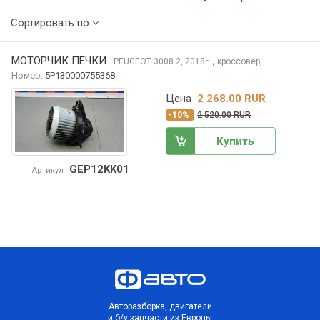
Сортировать по
МОТОРЧИК ПЕЧКИ
,
PEUGEOT 3008
2, 2018
кроссовер,
г.
Номер:
5P130000755368
Цена
2 268.00 RUR
-10%
2 520.00 RUR
Купить
GEP12KK01
Артикул
Авторазборка, двигатели
и б/у запчасти из Европы