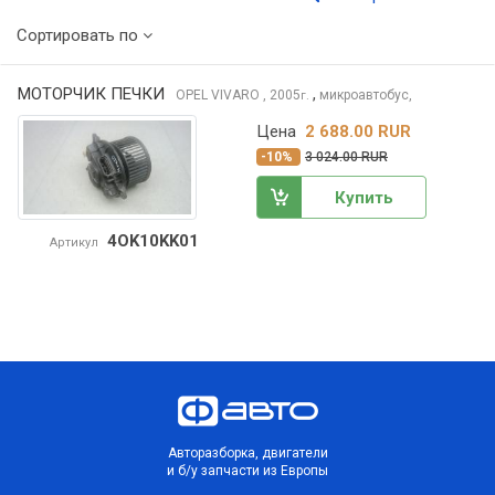
Сортировать по
МОТОРЧИК ПЕЧКИ
,
OPEL VIVARO
, 2005
микроавтобус,
г.
Цена
2 688.00 RUR
-10%
3 024.00 RUR
Купить
4OK10KK01
Артикул
Авторазборка, двигатели
и б/у запчасти из Европы