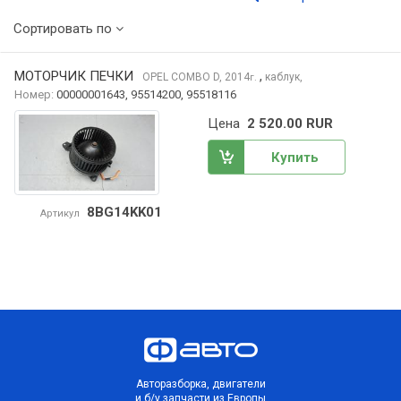
Сортировать по
МОТОРЧИК ПЕЧКИ
,
OPEL COMBO
D, 2014
каблук,
г.
Номер:
00000001643, 95514200, 95518116
Цена
2 520.00 RUR
Купить
8BG14KK01
Артикул
Авторазборка, двигатели
и б/у запчасти из Европы