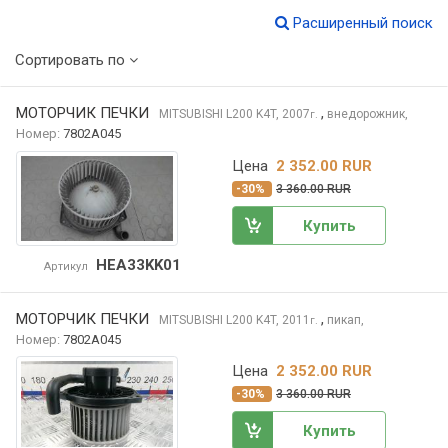
Расширенный поиск
Сортировать по
МОТОРЧИК ПЕЧКИ
,
MITSUBISHI L200
K4T, 2007
внедорожник,
г.
Номер:
7802A045
Цена
2 352.00 RUR
-30%
3 360.00 RUR
Купить
HEA33KK01
Артикул
МОТОРЧИК ПЕЧКИ
,
MITSUBISHI L200
K4T, 2011
пикап,
г.
Номер:
7802A045
Цена
2 352.00 RUR
-30%
3 360.00 RUR
Купить