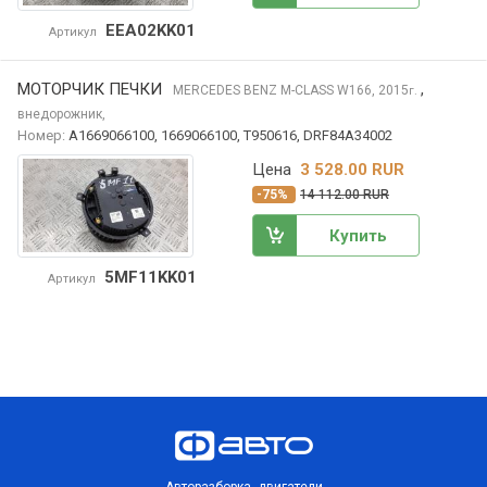
EEA02KK01
Артикул
МОТОРЧИК ПЕЧКИ
,
MERCEDES BENZ M-CLASS
W166, 2015
г.
внедорожник,
Номер:
A1669066100, 1669066100, T950616, DRF84A34002
Цена
3 528.00 RUR
-75%
14 112.00 RUR
Купить
5MF11KK01
Артикул
Авторазборка, двигатели