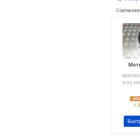
Сортирова
Мото
MERCEDES
X164, 20
-20
1 
Быст