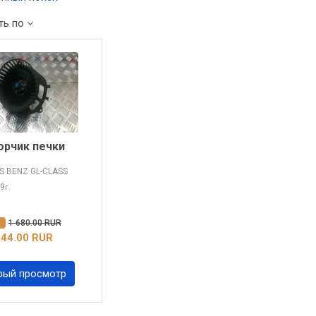
ть по
рчик печки
 BENZ GL-CLASS
09
г.
%
1 680.00 RUR
344.00 RUR
рый просмотр