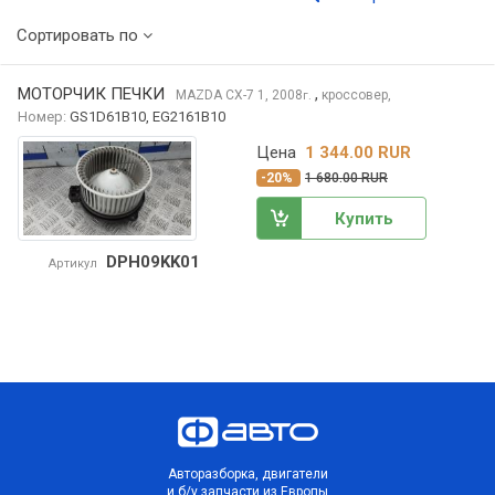
Сортировать по
МОТОРЧИК ПЕЧКИ
,
MAZDA CX-7
1, 2008
кроссовер,
г.
Номер:
GS1D61B10, EG2161B10
Цена
1 344.00 RUR
-20%
1 680.00 RUR
Купить
DPH09KK01
Артикул
Авторазборка, двигатели
и б/у запчасти из Европы