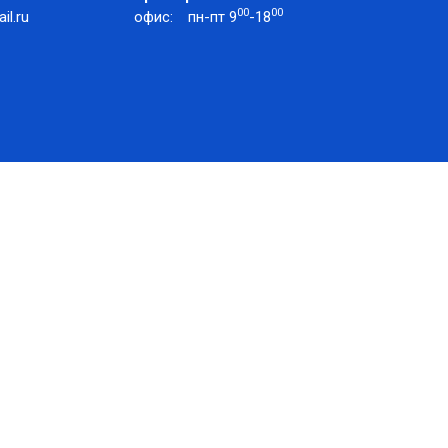
00
00
l.ru
офис:
пн-пт 9
-18