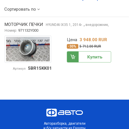
Сортировать по
МОТОРЧИК ПЕЧКИ
,
HYUNDAI IX35
1, 2014
внедорожник,
г.
Номер:
971132Y000
Цена
3 948.00 RUR
-30%
5 712.00 RUR
Купить
5BR15KK01
Артикул
Авторазборка, двигатели
и б/у запчасти из Европы