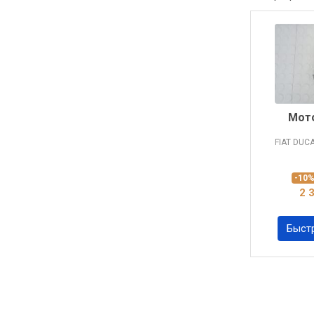
Мото
FIAT DUC
-10
2 
Быст