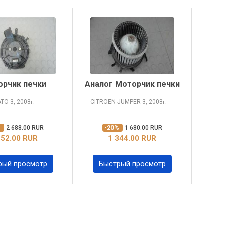
рчик печки
Аналог Моторчик печки
ATO
3, 2008
CITROEN JUMPER
3, 2008
г.
г.
%
2 688.00 RUR
-20%
1 680.00 RUR
352.00 RUR
1 344.00 RUR
рый просмотр
Быстрый просмотр