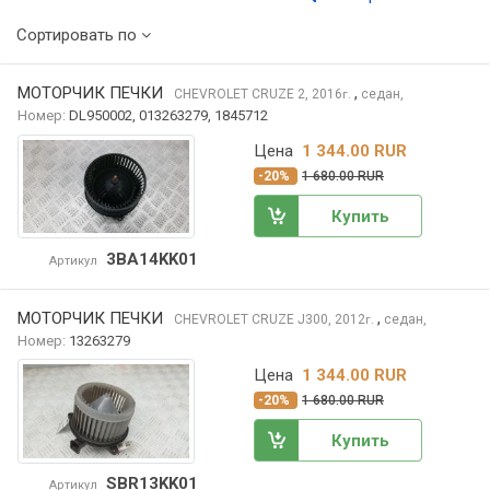
Сортировать по
МОТОРЧИК ПЕЧКИ
,
CHEVROLET CRUZE
2, 2016
седан,
г.
Номер:
DL950002, 013263279, 1845712
Цена
1 344.00 RUR
-20%
1 680.00 RUR
Купить
3BA14KK01
Артикул
МОТОРЧИК ПЕЧКИ
,
CHEVROLET CRUZE
J300, 2012
седан,
г.
Номер:
13263279
Цена
1 344.00 RUR
-20%
1 680.00 RUR
Купить
SBR13KK01
Артикул