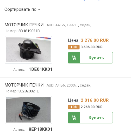
Сортировать по
МОТОРЧИК ПЕЧКИ
,
AUDI A4
B5, 1997
седан,
г.
Номер:
8D1819021B
Цена
3 276.00 RUR
-10%
3 696.00 RUR
Купить
1DE01KK01
Артикул
МОТОРЧИК ПЕЧКИ
,
AUDI A4
B6, 2003
седан,
г.
Номер:
8E2820021E
Цена
2 016.00 RUR
-10%
2 268.00 RUR
Купить
8EP18KK01
Артикул