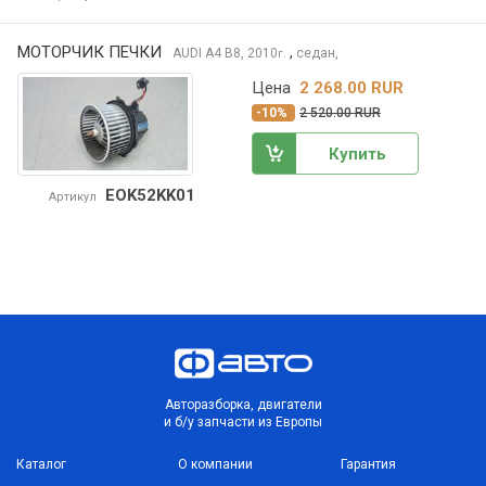
МОТОРЧИК ПЕЧКИ
,
AUDI A4
B8, 2010
седан,
г.
Цена
2 268.00 RUR
-10%
2 520.00 RUR
Купить
EOK52KK01
Артикул
Авторазборка, двигатели
и б/у запчасти из Европы
Каталог
О компании
Гарантия