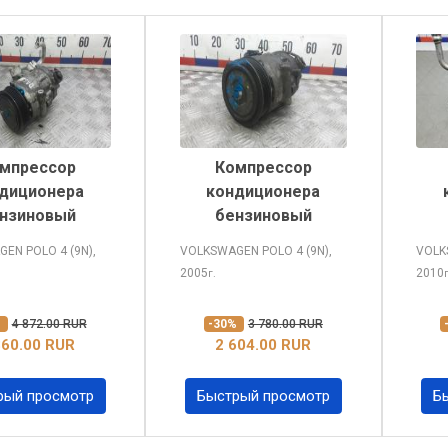
мпрессор
Компрессор
диционера
кондиционера
нзиновый
бензиновый
GEN POLO
4 (9N),
VOLKSWAGEN POLO
4 (9N),
VOLK
2005
2010
г.
%
4 872.00 RUR
-30%
3 780.00 RUR
360.00 RUR
2 604.00 RUR
рый просмотр
Быстрый просмотр
Б