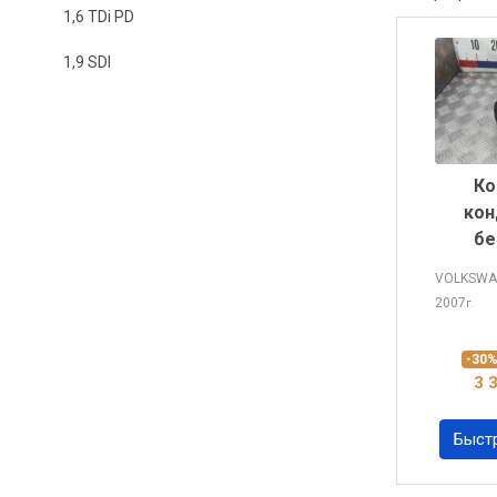
1,6 TDi PD
1,9 SDI
Ко
кон
бе
VOLKSWA
2007
г.
-30
3 
Быст