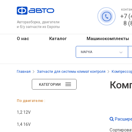
контак
+7 (
8 (
Авторазборка, двигатели
и б/у запчасти из Европы
О нас
Каталог
Машинокомплекты
МАРКА
Главная
Запчасти для системы климат контроля
Компрессо
Комп
КАТЕГОРИИ
По двигателю :
1,2 12V
Расшире
1,4 16V
Сортирова