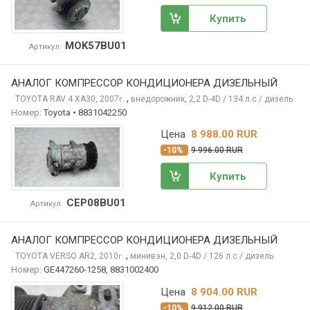
Купить
MOK57BU01
Артикул
АНАЛОГ КОМПРЕССОР КОНДИЦИОНЕРА ДИЗЕЛЬНЫЙ
,
TOYOTA RAV 4
XA30, 2007
внедорожник, 2,2 D-4D / 134 л.с / дизель
г.
Номер:
Toyota • 8831042250
Цена
8 988.00 RUR
-10%
9 996.00 RUR
Купить
CEP08BU01
Артикул
АНАЛОГ КОМПРЕССОР КОНДИЦИОНЕРА ДИЗЕЛЬНЫЙ
,
TOYOTA VERSO
AR2, 2010
минивэн, 2,0 D-4D / 126 л.с / дизель
г.
Номер:
GE447260-1258, 8831002400
Цена
8 904.00 RUR
-10%
9 912.00 RUR