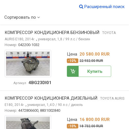
Расширенный поиск
Сортировать по
КОМПРЕССОР КОНДИЦИОНЕРА БЕНЗИНОВЫЙ
TOYOTA
,
AURIS
E180, 2014
универсал, 1,8 / 99 л.с / бензин
г.
Номер:
042200-1032
Цена
20 580.00 RUR
-10%
22 932.00 RUR
Купить
4BG23DI01
Артикул
КОМПРЕССОР КОНДИЦИОНЕРА ДИЗЕЛЬНЫЙ
TOYOTA AURIS
,
E180, 2014
универсал, 1,4 D / 90 л.с / дизель
г.
Номер:
4472806600, 8831002840
Цена
16 800.00 RUR
-10%
18 732.00 RUR