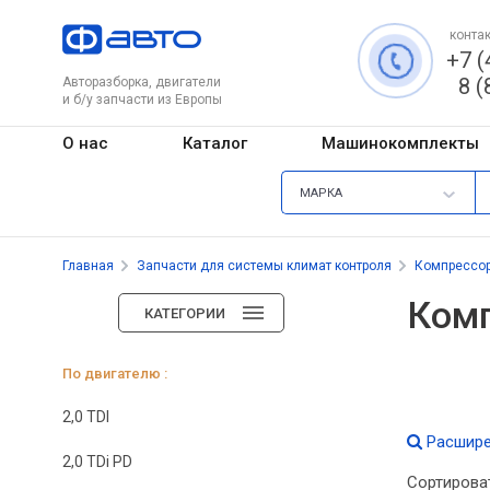
контак
+7 (
8 (
Авторазборка, двигатели
и б/у запчасти из Европы
О нас
Каталог
Машинокомплекты
МАРКА
Главная
Запчасти для системы климат контроля
Компрессо
Комп
КАТЕГОРИИ
По двигателю :
2,0 TDI
Расшире
2,0 TDi PD
Сортирова