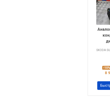
Анало
кон
д
SKODA S
-10
8 
Быст