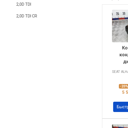
2,0D TDI
2,0D TDI CR
Ко
кон
д
SEAT AL
-20
5 
Быст