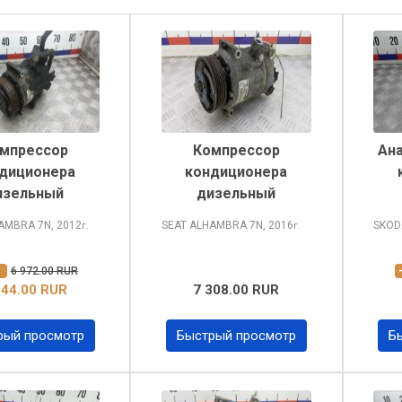
мпрессор
Компрессор
Ан
диционера
кондиционера
изельный
дизельный
HAMBRA
7N, 2012
SEAT ALHAMBRA
7N, 2016
SKOD
г.
г.
%
6 972.00 RUR
544.00 RUR
7 308.00 RUR
рый просмотр
Быстрый просмотр
Б