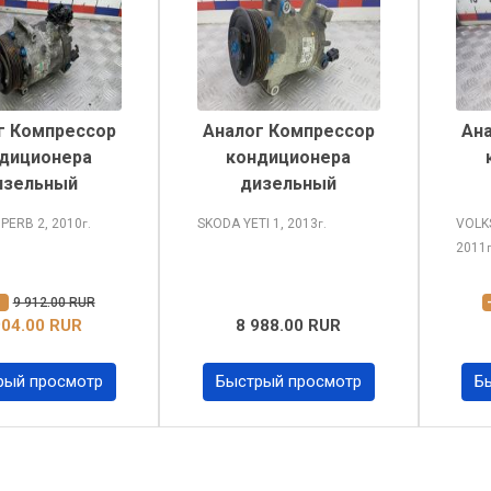
г Компрессор
Аналог Компрессор
Ан
диционера
кондиционера
изельный
дизельный
UPERB
2, 2010
SKODA YETI
1, 2013
VOLK
г.
г.
2011
%
9 912.00 RUR
904.00 RUR
8 988.00 RUR
рый просмотр
Быстрый просмотр
Б