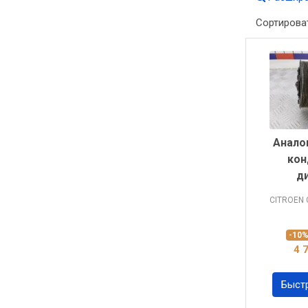
Сортирова
Анало
кон
д
CITROEN
-10
4 
Быст