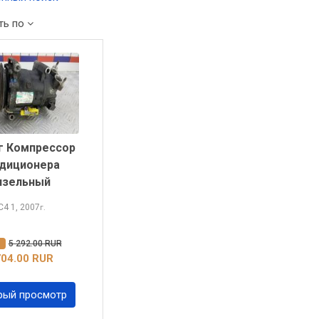
ть по
г Компрессор
диционера
изельный
 C4
1, 2007
г.
%
5 292.00 RUR
704.00 RUR
рый просмотр