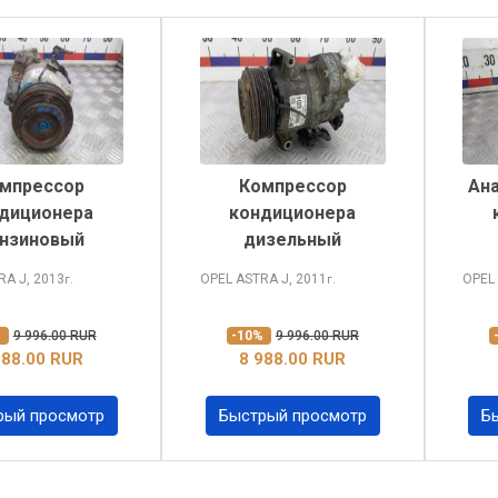
мпрессор
Компрессор
Ан
диционера
кондиционера
нзиновый
дизельный
TRA
J, 2013
OPEL ASTRA
J, 2011
OPEL
г.
г.
%
9 996.00 RUR
-10%
9 996.00 RUR
988.00 RUR
8 988.00 RUR
рый просмотр
Быстрый просмотр
Б