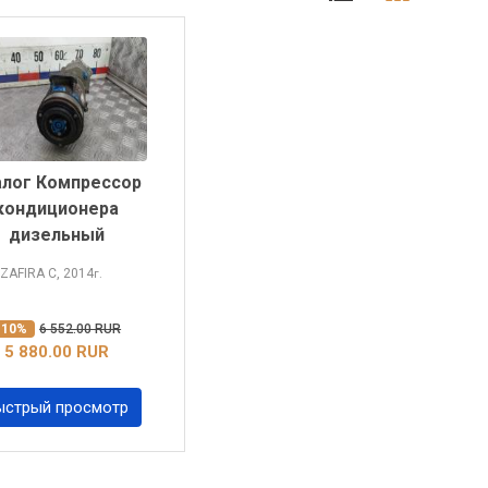
алог Компрессор
кондиционера
дизельный
 ZAFIRA
C, 2014
г.
-10%
6 552.00 RUR
5 880.00 RUR
ыстрый просмотр