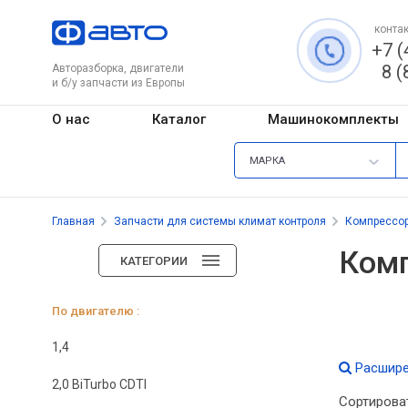
контак
+7 (
8 (
Авторазборка, двигатели
и б/у запчасти из Европы
О нас
Каталог
Машинокомплекты
МАРКА
Главная
Запчасти для системы климат контроля
Компрессо
Комп
КАТЕГОРИИ
По двигателю :
1,4
Расшире
2,0 BiTurbo CDTI
Сортирова