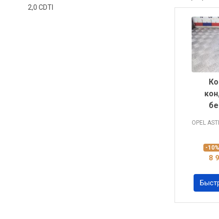
2,0 CDTI
Ко
кон
бе
OPEL AS
-10
8 
Быст