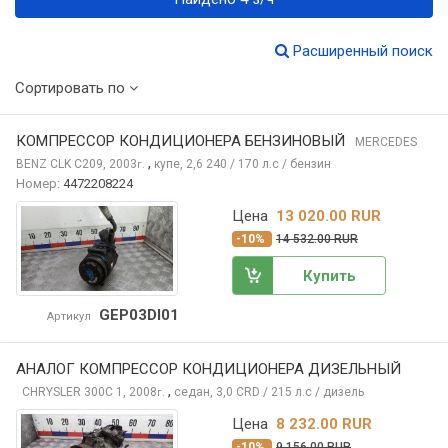
Расширенный поиск
Сортировать по
КОМПРЕССОР КОНДИЦИОНЕРА БЕНЗИНОВЫЙ
MERCEDES
,
BENZ CLK
C209, 2003
купе, 2,6 240 / 170 л.с / бензин
г.
Номер:
4472208224
Цена
13 020.00 RUR
-10%
14 532.00 RUR
Купить
GEP03DI01
Артикул
АНАЛОГ КОМПРЕССОР КОНДИЦИОНЕРА ДИЗЕЛЬНЫЙ
,
CHRYSLER 300C
1, 2008
седан, 3,0 CRD / 215 л.с / дизель
г.
Цена
8 232.00 RUR
-10%
9 156.00 RUR