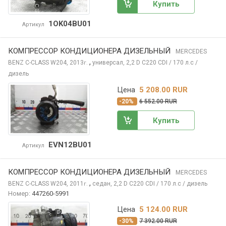
Купить
1OK04BU01
Артикул
КОМПРЕССОР КОНДИЦИОНЕРА ДИЗЕЛЬНЫЙ
MERCEDES
,
BENZ C-CLASS
W204, 2013
универсал, 2,2 D C220 CDI / 170 л.с /
г.
дизель
Цена
5 208.00 RUR
-20%
6 552.00 RUR
Купить
EVN12BU01
Артикул
КОМПРЕССОР КОНДИЦИОНЕРА ДИЗЕЛЬНЫЙ
MERCEDES
,
BENZ C-CLASS
W204, 2011
седан, 2,2 D C220 CDI / 170 л.с / дизель
г.
Номер:
447260-5991
Цена
5 124.00 RUR
-30%
7 392.00 RUR