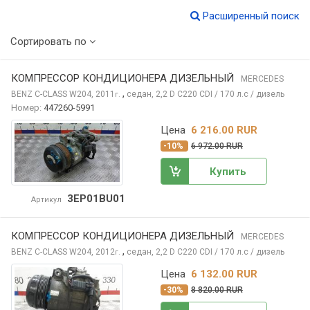
Расширенный поиск
Сортировать по
КОМПРЕССОР КОНДИЦИОНЕРА ДИЗЕЛЬНЫЙ
MERCEDES
,
BENZ C-CLASS
W204, 2011
седан, 2,2 D C220 CDI / 170 л.с / дизель
г.
Номер:
447260-5991
Цена
6 216.00 RUR
-10%
6 972.00 RUR
Купить
3EP01BU01
Артикул
КОМПРЕССОР КОНДИЦИОНЕРА ДИЗЕЛЬНЫЙ
MERCEDES
,
BENZ C-CLASS
W204, 2012
седан, 2,2 D C220 CDI / 170 л.с / дизель
г.
Цена
6 132.00 RUR
-30%
8 820.00 RUR