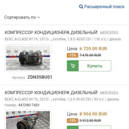
Расширенный поиск
Сортировать по
КОМПРЕССОР КОНДИЦИОНЕРА ДИЗЕЛЬНЫЙ
MERCEDES
,
BENZ A-CLASS
W176, 2012
хэтчбек, 1,8 D A200 CDI / 136 л.с / дизель
г.
Цена
6 720.00 RUR
-10%
7 476.00 RUR
Купить
ZDN35BU01
Артикул
КОМПРЕССОР КОНДИЦИОНЕРА ДИЗЕЛЬНЫЙ
MERCEDES
,
BENZ A-CLASS
W176, 2015
хэтчбек, 1,5 D A160 CDI / 90 л.с / дизель
г.
Номер:
447280-7433
Цена
8 904.00 RUR
-10%
9 912.00 RUR