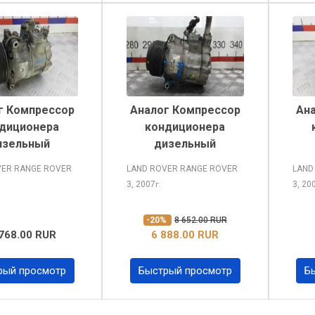
г Компрессор
Аналог Компрессор
Ан
диционера
кондиционера
изельный
дизельный
VER RANGE ROVER
LAND ROVER RANGE ROVER
LAND
3, 2007
3, 20
г.
-20%
8 652.00 RUR
768.00 RUR
6 888.00 RUR
рый просмотр
Быстрый просмотр
Б