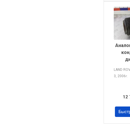
Анало
кон
д
LAND RO
3, 2006
г.
12 
Быст