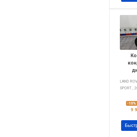
Ко
кон
д
LAND RO
SPORT
, 
-10
9 
Быст