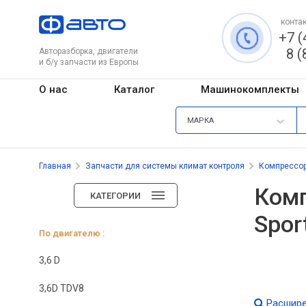
контак
+7 (
8 (
Авторазборка, двигатели
и б/у запчасти из Европы
О нас
Каталог
Машинокомплекты
МАРКА
Главная
Запчасти для системы климат контроля
Компрессо
Комп
КАТЕГОРИИ
Spor
По двигателю :
3,6 D
3,6D TDV8
Расшире