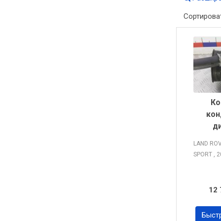
Сортирова
Ко
кон
д
LAND RO
SPORT
, 
12 
Быст