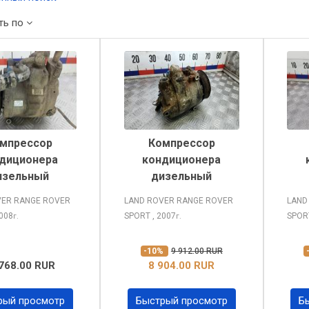
ть по
мпрессор
Компрессор
диционера
кондиционера
изельный
дизельный
VER RANGE ROVER
LAND ROVER RANGE ROVER
LAND
2008
SPORT
, 2007
SPO
г.
г.
-10%
9 912.00 RUR
768.00 RUR
8 904.00 RUR
рый просмотр
Быстрый просмотр
Б