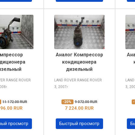
мпрессор
Аналог Компрессор
Ан
диционера
кондиционера
изельный
дизельный
VER RANGE ROVER
LAND ROVER RANGE ROVER
LAND
2008
3, 2007
3, 20
г.
г.
%
11 172.00 RUR
-20%
9 072.00 RUR
996.00 RUR
7 224.00 RUR
рый просмотр
Быстрый просмотр
Б