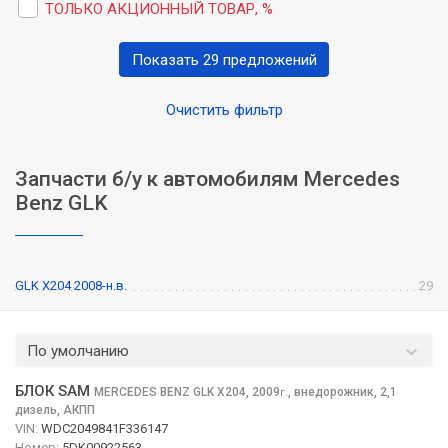
ТОЛЬКО АКЦИОННЫЙ ТОВАР, %
Показать 29 предложений
Очистить фильтр
Запчасти б/у к автомобилям Mercedes
Benz GLK
GLK X204 2008-н.в.
29
По умолчанию
БЛОК SAM
MERCEDES BENZ GLK
X204, 2009
,
внедорожник, 2,1
г.
дизель, АКПП
VIN:
WDC2049841F336147
Номер:
5DK00922563