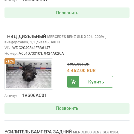
Артикул
Позвонить
ТНВД ДИЗЕЛЬНЫЙ
MERCEDES BENZ GLK
X204, 2009
,
г.
внедорожник, 2,1 дизель, АКПП
VIN:
WDC2049841F336147
Номер:
A6510700101, 9424A020A
-10%
4 956.00 RUR
4 452.00 RUR
Купить
1VS06AC01
Артикул
Позвонить
УСИЛИТЕЛЬ БАМПЕРА ЗАДНИЙ
MERCEDES BENZ GLK
X204,