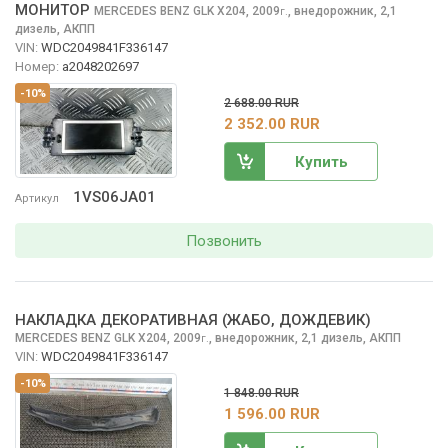
МОНИТОР
MERCEDES BENZ GLK
X204, 2009
,
внедорожник, 2,1
г.
дизель, АКПП
VIN:
WDC2049841F336147
Номер:
a2048202697
-10%
2 688.00 RUR
2 352.00 RUR
Купить
1VS06JA01
Артикул
Позвонить
НАКЛАДКА ДЕКОРАТИВНАЯ (ЖАБО, ДОЖДЕВИК)
MERCEDES BENZ GLK
X204, 2009
,
внедорожник, 2,1 дизель, АКПП
г.
VIN:
WDC2049841F336147
-10%
1 848.00 RUR
1 596.00 RUR