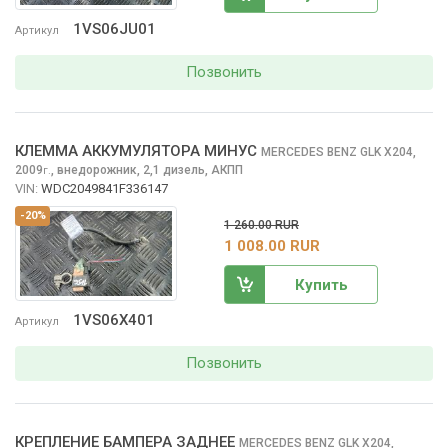
1VS06JU01
Артикул
Позвонить
КЛЕММА АККУМУЛЯТОРА МИНУС
MERCEDES BENZ GLK
X204,
2009
,
внедорожник, 2,1 дизель, АКПП
г.
VIN:
WDC2049841F336147
-20%
1 260.00 RUR
1 008.00 RUR
Купить
1VS06X401
Артикул
Позвонить
КРЕПЛЕНИЕ БАМПЕРА ЗАДНЕЕ
MERCEDES BENZ GLK
X204,