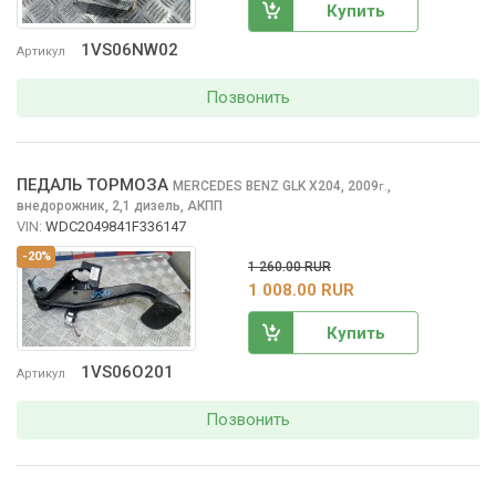
Купить
1VS06NW02
Артикул
Позвонить
ПЕДАЛЬ ТОРМОЗА
MERCEDES BENZ GLK
X204, 2009
,
г.
внедорожник, 2,1 дизель, АКПП
VIN:
WDC2049841F336147
-20%
1 260.00 RUR
1 008.00 RUR
Купить
1VS06O201
Артикул
Позвонить