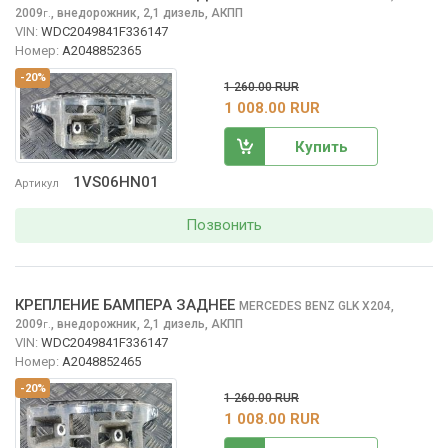
2009
,
внедорожник, 2,1 дизель, АКПП
г.
VIN:
WDC2049841F336147
Номер:
A2048852365
-20%
1 260.00 RUR
1 008.00 RUR
Купить
1VS06HN01
Артикул
Позвонить
КРЕПЛЕНИЕ БАМПЕРА ЗАДНЕЕ
MERCEDES BENZ GLK
X204,
2009
,
внедорожник, 2,1 дизель, АКПП
г.
VIN:
WDC2049841F336147
Номер:
A2048852465
-20%
1 260.00 RUR
1 008.00 RUR