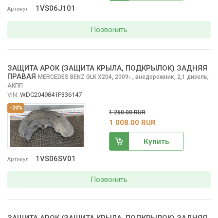
1VS06J101
Артикул
Позвонить
ЗАЩИТА АРОК (ЗАЩИТА КРЫЛА, ПОДКРЫЛОК) ЗАДНЯЯ
ПРАВАЯ
MERCEDES BENZ GLK
X204, 2009
,
внедорожник, 2,1 дизель,
г.
АКПП
VIN:
WDC2049841F336147
-20%
1 260.00 RUR
1 008.00 RUR
Купить
1VS06SV01
Артикул
Позвонить