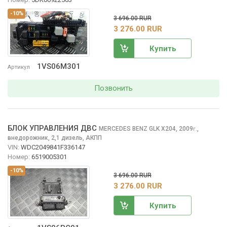
-10%
3 696.00 RUR
3 276.00 RUR
Купить
1VS06M301
Артикул
Позвонить
БЛОК УПРАВЛЕНИЯ ДВС
MERCEDES BENZ GLK
X204, 2009
,
г.
внедорожник, 2,1 дизель, АКПП
VIN:
WDC2049841F336147
Номер:
6519005301
-10%
3 696.00 RUR
3 276.00 RUR
Купить