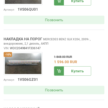
Купить
1VS06QU01
Артикул
Позвонить
НАКЛАДКА НА ПОРОГ
MERCEDES BENZ GLK
X204, 2009
,
г.
внедорожник, 2,1 дизель, АКПП
VIN:
WDC2049841F336147
-10%
1 848.00 RUR
1 596.00 RUR
Купить
1VS06GZ01
Артикул
Позвонить