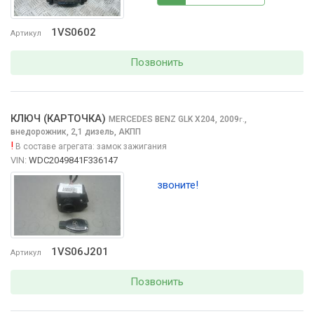
1VS0602
Артикул
Позвонить
КЛЮЧ (КАРТОЧКА)
MERCEDES BENZ GLK
X204, 2009
,
г.
внедорожник, 2,1 дизель, АКПП
!
В составе агрегата:
замок зажигания
VIN:
WDC2049841F336147
звоните!
1VS06J201
Артикул
Позвонить