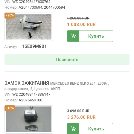
VIN:
WDC2049841F600764
Номер:
A2044700694, 2044700694
-20%
1 260.00 RUR
1 008.00 RUR
Купить
1SE09M801
Артикул
Позвонить
ЗАМОК ЗАЖИГАНИЯ
MERCEDES BENZ GLK
X204, 2009
,
г.
внедорожник, 2,1 дизель, АКПП
VIN:
WDC2049841F336147
Номер:
A2075450108
-10%
3 696.00 RUR
3 276.00 RUR
Купить