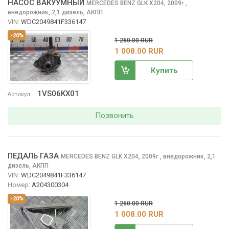
НАСОС ВАКУУМНЫЙ
MERCEDES BENZ GLK
X204, 2009
,
г.
внедорожник, 2,1 дизель, АКПП
VIN:
WDC2049841F336147
-20%
1 260.00 RUR
1 008.00 RUR
Купить
1VS06KX01
Артикул
Позвонить
ПЕДАЛЬ ГАЗА
MERCEDES BENZ GLK
X204, 2009
,
внедорожник, 2,1
г.
дизель, АКПП
VIN:
WDC2049841F336147
Номер:
A204300304
-20%
1 260.00 RUR
1 008.00 RUR