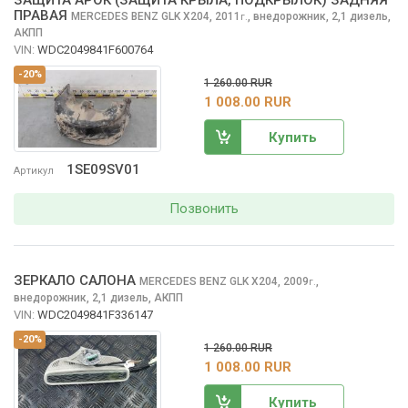
ЗАЩИТА АРОК (ЗАЩИТА КРЫЛА, ПОДКРЫЛОК) ЗАДНЯЯ
ПРАВАЯ
MERCEDES BENZ GLK
X204, 2011
,
внедорожник, 2,1 дизель,
г.
АКПП
VIN:
WDC2049841F600764
-20%
1 260.00 RUR
1 008.00 RUR
Купить
1SE09SV01
Артикул
Позвонить
ЗЕРКАЛО САЛОНА
MERCEDES BENZ GLK
X204, 2009
,
г.
внедорожник, 2,1 дизель, АКПП
VIN:
WDC2049841F336147
-20%
1 260.00 RUR
1 008.00 RUR
Купить