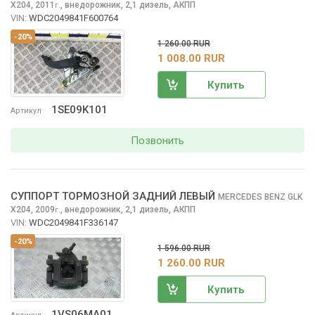
X204, 2011
,
внедорожник, 2,1 дизель, АКПП
г.
VIN:
WDC2049841F600764
-20%
1 260.00 RUR
1 008.00 RUR
Купить
1SE09K101
Артикул
Позвонить
СУППОРТ ТОРМОЗНОЙ ЗАДНИЙ ЛЕВЫЙ
MERCEDES BENZ GLK
X204, 2009
,
внедорожник, 2,1 дизель, АКПП
г.
VIN:
WDC2049841F336147
-20%
1 596.00 RUR
1 260.00 RUR
Купить
1VS06MA01