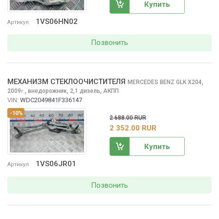
Купить
1VS06HN02
Артикул
Позвонить
МЕХАНИЗМ СТЕКЛООЧИСТИТЕЛЯ
MERCEDES BENZ GLK
X204,
2009
,
внедорожник, 2,1 дизель, АКПП
г.
VIN:
WDC2049841F336147
-10%
2 688.00 RUR
2 352.00 RUR
Купить
1VS06JR01
Артикул
Позвонить