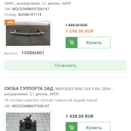
2009
,
внедорожник, 2,1 дизель, АКПП
г.
VIN:
WDC2049841F336147
Номер:
A2046101114
-10%
1 848.00 RUR
1 596.00 RUR
Купить
1VS06HI01
Артикул
Позвонить
СКОБА СУППОРТА ЗАД.
MERCEDES BENZ GLK
X204, 2009
,
г.
внедорожник, 2,1 дизель, АКПП
!
В составе агрегата:
суппорт тормозной задний левый
VIN:
WDC2049841F336147
1 428.00 RUR
Купить