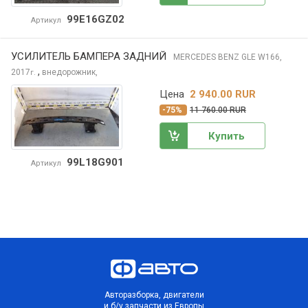
99E16GZ02
Артикул
УСИЛИТЕЛЬ БАМПЕРА ЗАДНИЙ
MERCEDES BENZ GLE
W166,
,
2017
внедорожник,
г.
Цена
2 940.00 RUR
-75%
11 760.00 RUR
Купить
99L18G901
Артикул
Авторазборка, двигатели
и б/у запчасти из Европы