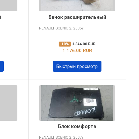
й
Бачок расширительный
RENAULT SCENIC
2, 2005
г.
-10%
1 344.00 RUR
1 176.00 RUR
Быстрый просмотр
Блок комфорта
RENAULT SCENIC
2, 2007
г.