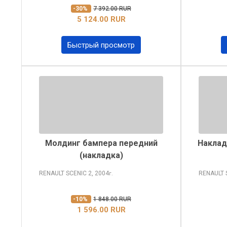
-30%
7 392.00 RUR
5 124.00 RUR
Быстрый просмотр
Молдинг бампера передний
Наклад
(накладка)
RENAULT SCENIC
2, 2004
RENAULT 
г.
-10%
1 848.00 RUR
1 596.00 RUR