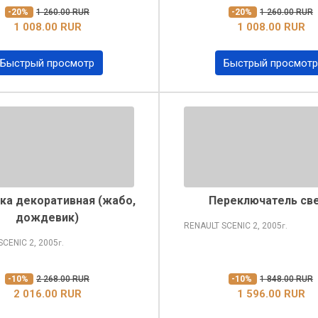
-20%
1 260.00 RUR
-20%
1 260.00 RUR
1 008.00 RUR
1 008.00 RUR
Быстрый просмотр
Быстрый просмотр
ка декоративная (жабо,
Переключатель св
дождевик)
RENAULT SCENIC
2, 2005
г.
SCENIC
2, 2005
г.
-10%
2 268.00 RUR
-10%
1 848.00 RUR
2 016.00 RUR
1 596.00 RUR