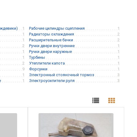
ождевики)
1
Рабочие цилиндры сцепления
1
1
Радиаторы охлаждения
2
1
Расширительные бачки
2
2
Ручки двери внутренние
1
1
Ручки двери наружные
1
1
Турбины
1
2
Утеплители капота
1
9
Форсунки
1
1
Электронный стояночный тормоз
3
е
1
Электроусилители руля
3