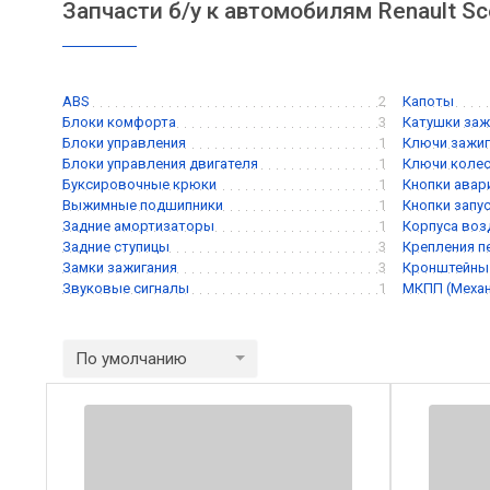
Запчасти б/у к автомобилям Renault Sc
ABS
2
Капоты
Блоки комфорта
3
Катушки заж
Блоки управления
1
Ключи зажиг
Блоки управления двигателя
1
Ключи коле
Буксировочные крюки
1
Кнопки авар
Выжимные подшипники
1
Кнопки запу
Задние амортизаторы
1
Корпуса воз
Задние ступицы
3
Крепления п
Замки зажигания
3
Кронштейны
Звуковые сигналы
1
МКПП (Механ
По умолчанию