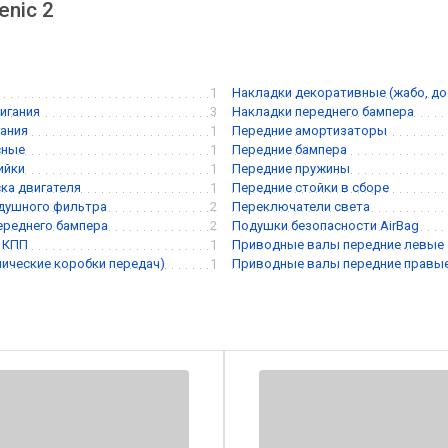
enic 2
1
Накладки декоративные (жабо, д
игания
3
Накладки переднего бампера
ания
1
Передние амортизаторы
сные
1
Передние бампера
ийки
1
Передние пружины
ска двигателя
1
Передние стойки в сборе
душного фильтра
2
Переключатели света
ереднего бампера
2
Подушки безопасности AirBag
 КПП
1
Приводные валы передние левые
ические коробки передач)
1
Приводные валы передние правы