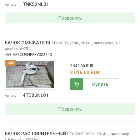
TNK52NL01
Артикул
Позвонить
БАЧОК ОМЫВАТЕЛЯ
PEUGEOT 2008
, 2014
,
универсал, 1,6
г.
дизель, АКПП
VIN:
VF3CU9HP8EY002140
-30%
2 940.00 RUR
2 016.00 RUR
Купить
4TD06NL01
Артикул
Позвонить
БАЧОК РАСШИРИТЕЛЬНЫЙ
PEUGEOT 2008
, 2014
,
кроссовер,
г.
1,6 бензин, КПП 6ст.