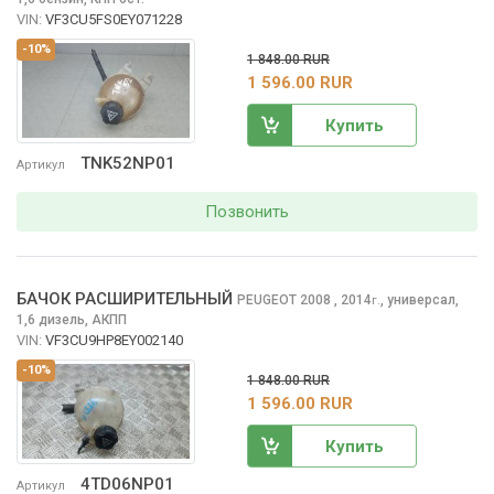
VIN:
VF3CU5FS0EY071228
-10%
1 848.00 RUR
1 596.00 RUR
Купить
TNK52NP01
Артикул
Позвонить
БАЧОК РАСШИРИТЕЛЬНЫЙ
PEUGEOT 2008
, 2014
,
универсал,
г.
1,6 дизель, АКПП
VIN:
VF3CU9HP8EY002140
-10%
1 848.00 RUR
1 596.00 RUR
Купить
4TD06NP01
Артикул