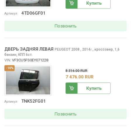
Купить
4TD06GF01
Артикул
Позвонить
ДВЕРЬ ЗАДНЯЯ ЛЕВАЯ
PEUGEOT 2008
, 2014
,
кроссовер, 1,6
г.
бензин, КПП 6ст.
VIN:
VF3CU5FS0EY071228
-10%
8 316.00 RUR
7 476.00 RUR
Купить
TNK52FG01
Артикул
Позвонить