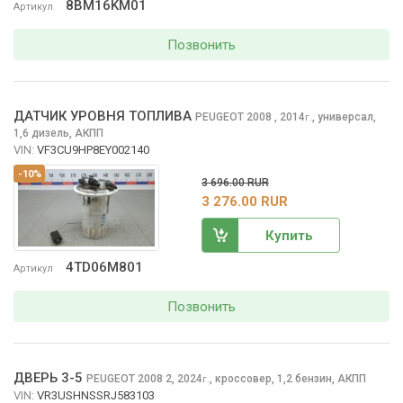
8BM16KM01
Артикул
Позвонить
ДАТЧИК УРОВНЯ ТОПЛИВА
PEUGEOT 2008
, 2014
,
универсал,
г.
1,6 дизель, АКПП
VIN:
VF3CU9HP8EY002140
-10%
3 696.00 RUR
3 276.00 RUR
Купить
4TD06M801
Артикул
Позвонить
ДВЕРЬ 3-5
PEUGEOT 2008
2, 2024
,
кроссовер, 1,2 бензин, АКПП
г.
VIN:
VR3USHNSSRJ583103