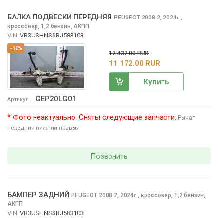
БАЛКА ПОДВЕСКИ ПЕРЕДНЯЯ
PEUGEOT 2008
2, 2024
,
г.
кроссовер, 1,2 бензин, АКПП
VIN:
VR3USHNSSRJ583103
-10%
12 432.00 RUR
11 172.00 RUR
Купить
GEP20LG01
Артикул
* Фото неактуально. Сняты следующие запчасти:
Рычаг
передний нижний правый
Позвонить
БАМПЕР ЗАДНИЙ
PEUGEOT 2008
2, 2024
,
кроссовер, 1,2 бензин,
г.
АКПП
VIN:
VR3USHNSSRJ583103