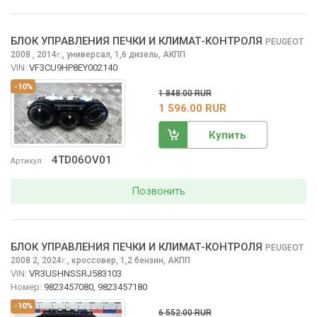
БЛОК УПРАВЛЕНИЯ ПЕЧКИ И КЛИМАТ-КОНТРОЛЯ
PEUGEOT
2008
, 2014
,
универсал, 1,6 дизель, АКПП
г.
VIN:
VF3CU9HP8EY002140
-10%
1 848.00 RUR
1 596.00 RUR
Купить
4TD06OV01
Артикул
Позвонить
БЛОК УПРАВЛЕНИЯ ПЕЧКИ И КЛИМАТ-КОНТРОЛЯ
PEUGEOT
2008
2, 2024
,
кроссовер, 1,2 бензин, АКПП
г.
VIN:
VR3USHNSSRJ583103
Номер:
9823457080, 9823457180
-10%
6 552.00 RUR