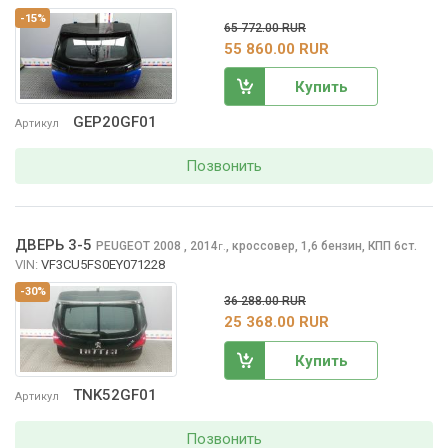
-15%
65 772.00 RUR
55 860.00 RUR
Купить
GEP20GF01
Артикул
Позвонить
ДВЕРЬ 3-5
PEUGEOT 2008
, 2014
,
кроссовер, 1,6 бензин, КПП 6ст.
г.
VIN:
VF3CU5FS0EY071228
-30%
36 288.00 RUR
25 368.00 RUR
Купить
TNK52GF01
Артикул
Позвонить