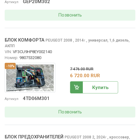
GEP20M302
Артикул
Позвонить
БЛОК КОМФОРТА
PEUGEOT 2008
, 2014
,
универсал, 1,6 дизель,
г.
АКПП
VIN:
VF3CU9HP8EY002140
Номер:
9807532080
-10%
7 476.00 RUR
6 720.00 RUR
Купить
4TD06M301
Артикул
Позвонить
БЛОК ПРЕДОХРАНИТЕЛЕЙ
PEUGEOT 2008
2, 2024
,
кроссовер,
г.