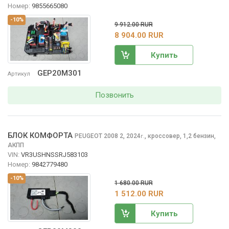
Номер:
9855665080
-10%
9 912.00 RUR
8 904.00 RUR
Купить
GEP20M301
Артикул
Позвонить
БЛОК КОМФОРТА
PEUGEOT 2008
2, 2024
,
кроссовер, 1,2 бензин,
г.
АКПП
VIN:
VR3USHNSSRJ583103
Номер:
9842779480
-10%
1 680.00 RUR
1 512.00 RUR
Купить