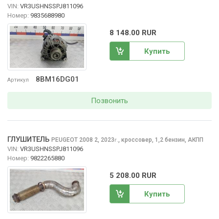
VIN:
VR3USHNSSPJ811096
Номер:
9835688980
8 148.00 RUR
Купить
8BM16DG01
Артикул
Позвонить
ГЛУШИТЕЛЬ
PEUGEOT 2008
2, 2023
,
кроссовер, 1,2 бензин, АКПП
г.
VIN:
VR3USHNSSPJ811096
Номер:
9822265880
5 208.00 RUR
Купить