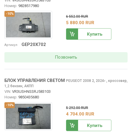
VIN:
VR3USHNSSRJ583103
Номер:
9828517980
-10%
6 552.00 RUR
5 880.00 RUR
Купить
GEP20X702
Артикул
Позвонить
БЛОК УПРАВЛЕНИЯ СВЕТОМ
PEUGEOT 2008
2, 2024
,
кроссовер,
г.
1,2 бензин, АКПП
VIN:
VR3USHNSSRJ583103
Номер:
9850435680
-10%
5 292.00 RUR
4 704.00 RUR
Купить