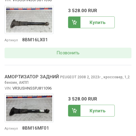
3 528.00 RUR
Купить
8BM16LX01
Артикул
Позвонить
АМОРТИЗАТОР ЗАДНИЙ
PEUGEOT 2008
2, 2023
,
кроссовер, 1,2
г.
бензин, АКПП
VIN:
VR3USHNSSPJ811096
3 528.00 RUR
Купить
8BM16MF01
Артикул