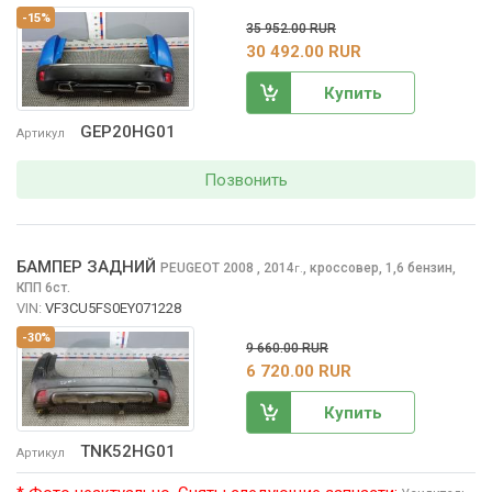
-15%
35 952.00 RUR
30 492.00 RUR
Купить
GEP20HG01
Артикул
Позвонить
БАМПЕР ЗАДНИЙ
PEUGEOT 2008
, 2014
,
кроссовер, 1,6 бензин,
г.
КПП 6ст.
VIN:
VF3CU5FS0EY071228
-30%
9 660.00 RUR
6 720.00 RUR
Купить
TNK52HG01
Артикул