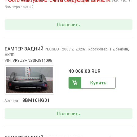
* Фото неактуально. Сняты следующие запчасти:
Усилитель
бампера задний
Позвонить
БАМПЕР ЗАДНИЙ
PEUGEOT 2008
2, 2023
,
кроссовер, 1,2 бензин,
г.
АКПП
VIN:
VR3USHNSSPJ811096
40 068.00 RUR
Купить
8BM16HG01
Артикул
Позвонить