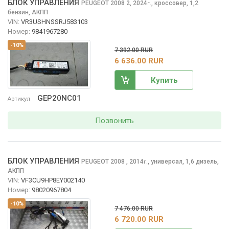
БЛОК УПРАВЛЕНИЯ
PEUGEOT 2008
2, 2024
,
кроссовер, 1,2
г.
бензин, АКПП
VIN:
VR3USHNSSRJ583103
Номер:
9841967280
-10%
7 392.00 RUR
6 636.00 RUR
Купить
GEP20NC01
Артикул
Позвонить
БЛОК УПРАВЛЕНИЯ
PEUGEOT 2008
, 2014
,
универсал, 1,6 дизель,
г.
АКПП
VIN:
VF3CU9HP8EY002140
Номер:
98020967804
-10%
7 476.00 RUR
6 720.00 RUR