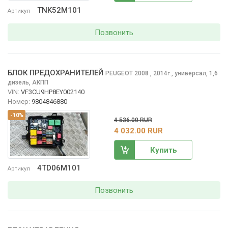
TNK52M101
Артикул
Позвонить
БЛОК ПРЕДОХРАНИТЕЛЕЙ
PEUGEOT 2008
, 2014
,
универсал, 1,6
г.
дизель, АКПП
VIN:
VF3CU9HP8EY002140
Номер:
9804846880
-10%
4 536.00 RUR
4 032.00 RUR
Купить
4TD06M101
Артикул
Позвонить