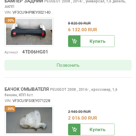
БАМПЕР ЗАДНИЙ
PEUGEOT 2008
, 2014
,
универсал, 1,6 дизель,
г.
АКПП
VIN:
VF3CU9HP8EY002140
-30%
8 820.00 RUR
6 132.00 RUR
Купить
4TD06HG01
Артикул
Позвонить
БАЧОК ОМЫВАТЕЛЯ
PEUGEOT 2008
, 2014
,
кроссовер, 1,6
г.
бензин, КПП 6ст.
VIN:
VF3CU5FS0EY071228
-30%
2 940.00 RUR
2 016.00 RUR
Купить