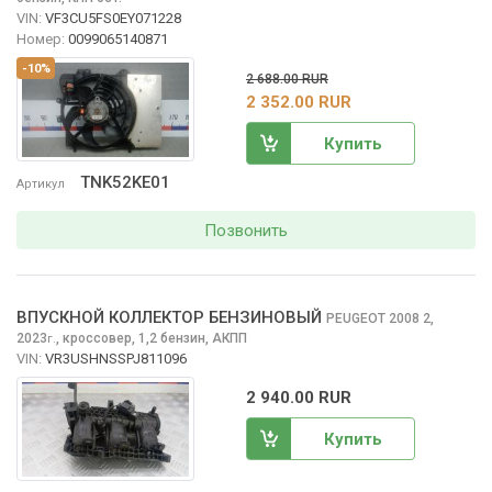
VIN:
VF3CU5FS0EY071228
Номер:
0099065140871
-10%
2 688.00 RUR
2 352.00 RUR
Купить
TNK52KE01
Артикул
Позвонить
ВПУСКНОЙ КОЛЛЕКТОР БЕНЗИНОВЫЙ
PEUGEOT 2008
2,
2023
,
кроссовер, 1,2 бензин, АКПП
г.
VIN:
VR3USHNSSPJ811096
2 940.00 RUR
Купить