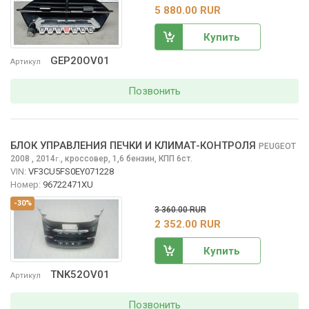
5 880.00 RUR
Купить
GEP20OV01
Артикул
Позвонить
БЛОК УПРАВЛЕНИЯ ПЕЧКИ И КЛИМАТ-КОНТРОЛЯ
PEUGEOT
2008
, 2014
,
кроссовер, 1,6 бензин, КПП 6ст.
г.
VIN:
VF3CU5FS0EY071228
Номер:
96722471XU
-30%
3 360.00 RUR
2 352.00 RUR
Купить
TNK52OV01
Артикул
Позвонить