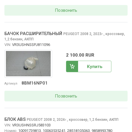
Позвонить
БАЧОК РАСШИРИТЕЛЬНЫЙ
PEUGEOT 2008
2, 2023
,
кроссовер,
г.
1,2 бензин, АКПП
VIN:
VR3USHNSSPJ811096
2 100.00 RUR
Купить
8BM16NP01
Артикул
Позвонить
БЛОК ABS
PEUGEOT 2008
2, 2024
,
кроссовер, 1,2 бензин, АКПП
г.
VIN:
VR3USHNSSRJ583103
Номер:
10091739813, 10063535241, 28518105063, 9858993780