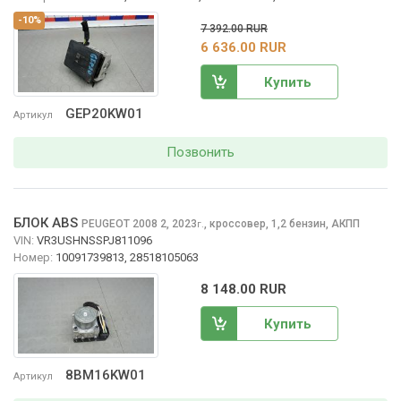
-10%
7 392.00 RUR
6 636.00 RUR
Купить
GEP20KW01
Артикул
Позвонить
БЛОК ABS
PEUGEOT 2008
2, 2023
,
кроссовер, 1,2 бензин, АКПП
г.
VIN:
VR3USHNSSPJ811096
Номер:
10091739813, 28518105063
8 148.00 RUR
Купить
8BM16KW01
Артикул