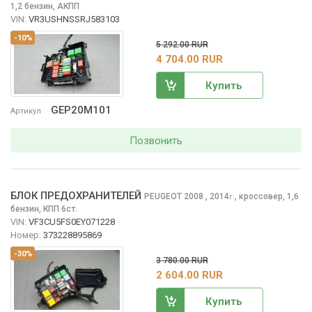
1,2 бензин, АКПП
VIN:
VR3USHNSSRJ583103
-10%
5 292.00 RUR
4 704.00 RUR
Купить
GEP20M101
Артикул
Позвонить
БЛОК ПРЕДОХРАНИТЕЛЕЙ
PEUGEOT 2008
, 2014
,
кроссовер, 1,6
г.
бензин, КПП 6ст.
VIN:
VF3CU5FS0EY071228
Номер:
373228895869
-30%
3 780.00 RUR
2 604.00 RUR
Купить