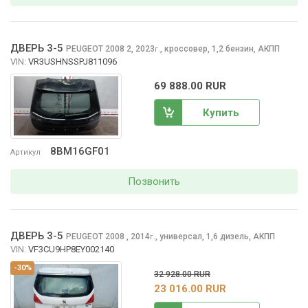
ДВЕРЬ 3-5
PEUGEOT 2008
2, 2023
,
кроссовер, 1,2 бензин, АКПП
г.
VIN:
VR3USHNSSPJ811096
69 888.00 RUR
Купить
8BM16GF01
Артикул
Позвонить
ДВЕРЬ 3-5
PEUGEOT 2008
, 2014
,
универсал, 1,6 дизель, АКПП
г.
VIN:
VF3CU9HP8EY002140
-30%
32 928.00 RUR
23 016.00 RUR