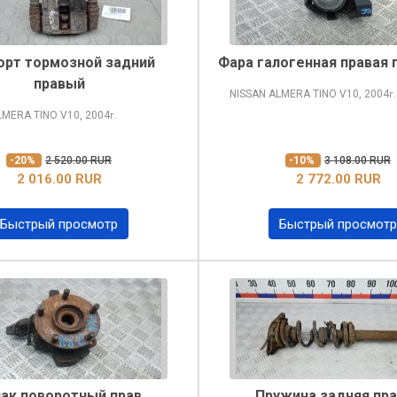
орт тормозной задний
Фара галогенная правая 
правый
NISSAN ALMERA TINO
V10, 2004
г.
LMERA TINO
V10, 2004
г.
-20%
2 520.00 RUR
-10%
3 108.00 RUR
2 016.00 RUR
2 772.00 RUR
Быстрый просмотр
Быстрый просмотр
лак поворотный прав
Пружина задняя пр