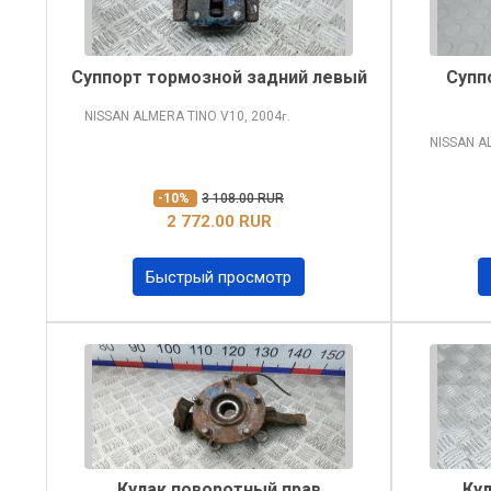
Суппорт тормозной задний левый
Супп
NISSAN ALMERA TINO
V10, 2004
г.
NISSAN A
-10%
3 108.00 RUR
2 772.00 RUR
Быстрый просмотр
Кулак поворотный прав
Ку