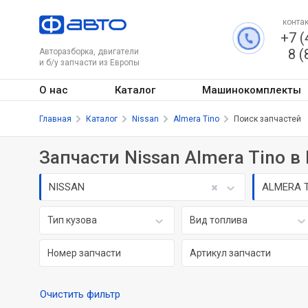
контак
+7 (
8 (
Авторазборка, двигатели
и б/у запчасти из Европы
О нас
Каталог
Машинокомплекты
Главная
Каталог
Nissan
Almera Tino
Поиск запчастей
Запчасти Nissan Almera Tino в
NISSAN
ALMERA 
Тип кузова
Вид топлива
Очистить фильтр