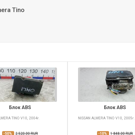
era Tino
Блок ABS
Блок ABS
LMERA TINO
V10, 2004
NISSAN ALMERA TINO
V10, 2005
г.
г.
-50%
2 520.00 RUR
-10%
1 848.00 RUR