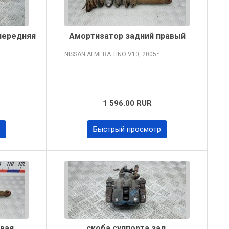
передняя
Амортизатор задний правый
NISSAN ALMERA TINO
V10, 2005
г.
1 596.00 RUR
Быстрый просмотр
авая
скоба суппорта зад.