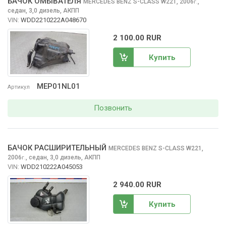
БАЧОК ОМЫВАТЕЛЯ
MERCEDES BENZ S-CLASS
W221, 2006
,
г.
седан, 3,0 дизель, АКПП
VIN:
WDD2210222A048670
2 100.00 RUR
Купить
MEP01NL01
Артикул
Позвонить
БАЧОК РАСШИРИТЕЛЬНЫЙ
MERCEDES BENZ S-CLASS
W221,
2006
,
седан, 3,0 дизель, АКПП
г.
VIN:
WDD210222A045053
2 940.00 RUR
Купить