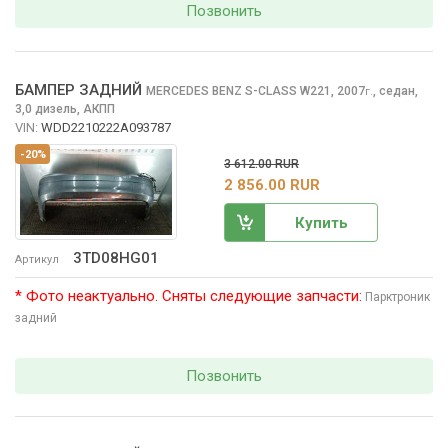
Позвонить
БАМПЕР ЗАДНИЙ
MERCEDES BENZ S-CLASS
W221, 2007
,
седан,
г.
3,0 дизель, АКПП
VIN:
WDD2210222A093787
-20%
3 612.00 RUR
2 856.00 RUR
Купить
3TD08HG01
Артикул
* Фото неактуально. Сняты следующие запчасти:
Парктроник
задний
Позвонить