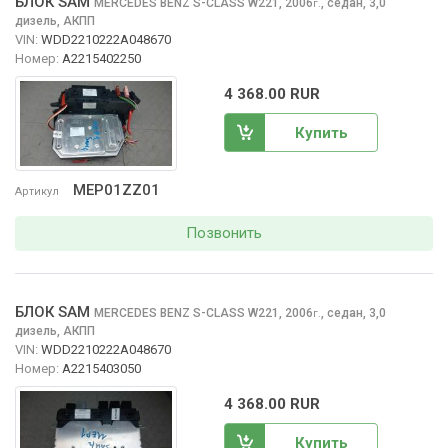
БЛОК SAM
MERCEDES BENZ S-CLASS
W221, 2006
,
седан, 3,0
г.
дизель, АКПП
VIN:
WDD2210222A048670
Номер:
A2215402250
4 368.00 RUR
Купить
MEP01ZZ01
Артикул
Позвонить
БЛОК SAM
MERCEDES BENZ S-CLASS
W221, 2006
,
седан, 3,0
г.
дизель, АКПП
VIN:
WDD2210222A048670
Номер:
A2215403050
4 368.00 RUR
Купить