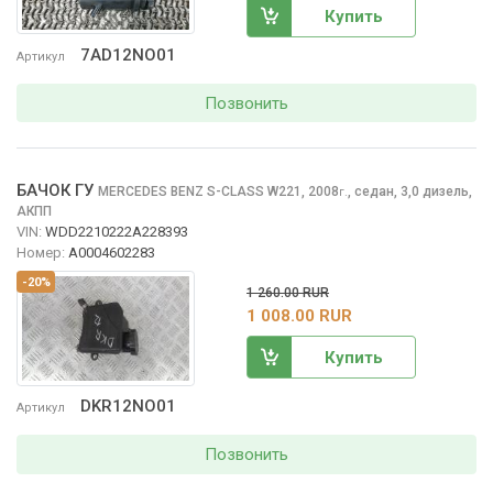
Купить
7AD12NO01
Артикул
Позвонить
БАЧОК ГУ
MERCEDES BENZ S-CLASS
W221, 2008
,
седан, 3,0 дизель,
г.
АКПП
VIN:
WDD2210222A228393
Номер:
A0004602283
-20%
1 260.00 RUR
1 008.00 RUR
Купить
DKR12NO01
Артикул
Позвонить