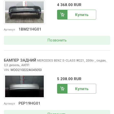
4 368.00 RUR
Купить
1BM21HG01
Артикул
Позвонить
БАМПЕР ЗАДНИЙ
MERCEDES BENZ S-CLASS
W221, 2006
,
седан,
г.
3,0 дизель, АКПП
VIN:
WDD210222A045053
5 208.00 RUR
Купить
PEP19HG01
Артикул