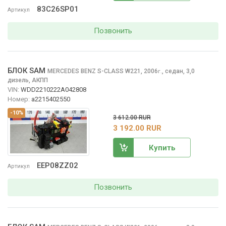
83C26SP01
Артикул
Позвонить
БЛОК SAM
MERCEDES BENZ S-CLASS
W221, 2006
,
седан, 3,0
г.
дизель, АКПП
VIN:
WDD2210222A042808
Номер:
a2215402550
-10%
3 612.00 RUR
3 192.00 RUR
Купить
EEP08ZZ02
Артикул
Позвонить