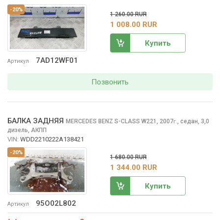
-20%
1 260.00 RUR
1 008.00 RUR
Купить
7AD12WF01
Артикул
Позвонить
БАЛКА ЗАДНЯЯ
MERCEDES BENZ S-CLASS
W221, 2007
,
седан, 3,0
г.
дизель, АКПП
VIN:
WDD2210222A138421
-20%
1 680.00 RUR
1 344.00 RUR
Купить
95O02L802
Артикул