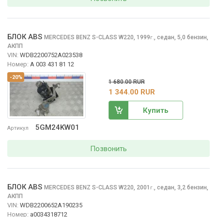
БЛОК ABS
MERCEDES BENZ S-CLASS
W220, 1999
,
седан, 5,0 бензин,
г.
АКПП
VIN:
WDB2200752A023538
Номер:
A 003 431 81 12
-20%
1 680.00 RUR
1 344.00 RUR
Купить
5GM24KW01
Артикул
Позвонить
БЛОК ABS
MERCEDES BENZ S-CLASS
W220, 2001
,
седан, 3,2 бензин,
г.
АКПП
VIN:
WDB2200652A190235
Номер:
a0034318712