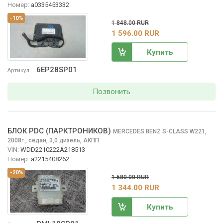
Номер:
a0335453332
-10%
1 848.00 RUR
1 596.00 RUR
Купить
6EP28SP01
Артикул
Позвонить
БЛОК PDC (ПАРКТРОНИКОВ)
MERCEDES BENZ S-CLASS
W221,
2008
,
седан, 3,0 дизель, АКПП
г.
VIN:
WDD2210222A218513
Номер:
a2215408262
-20%
1 680.00 RUR
1 344.00 RUR
Купить