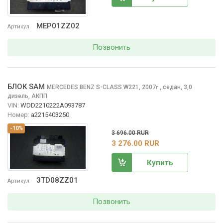
MEP01ZZ02
Артикул
Позвонить
БЛОК SAM
MERCEDES BENZ S-CLASS
W221, 2007
,
седан, 3,0
г.
дизель, АКПП
VIN:
WDD2210222A093787
Номер:
a2215403250
-10%
3 696.00 RUR
3 276.00 RUR
Купить
3TD08ZZ01
Артикул
Позвонить