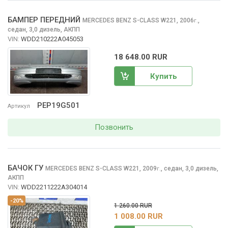
БАМПЕР ПЕРЕДНИЙ
MERCEDES BENZ S-CLASS
W221, 2006
,
г.
седан, 3,0 дизель, АКПП
VIN:
WDD210222A045053
18 648.00 RUR
Купить
PEP19G501
Артикул
Позвонить
БАЧОК ГУ
MERCEDES BENZ S-CLASS
W221, 2009
,
седан, 3,0 дизель,
г.
АКПП
VIN:
WDD2211222A304014
-20%
1 260.00 RUR
1 008.00 RUR