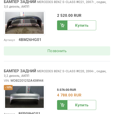
БАМПЕР ЗАДНИЙ
MERCEDES BENZ S-CLASS
W221, 2007
,
седан,
г.
3,0 дизель, АКПП
2 520.00 RUR
Купить
4BM26HG01
Артикул
Позвонить
БАМПЕР ЗАДНИЙ
MERCEDES BENZ S-CLASS
W220, 2004
,
седан,
г.
3,2 дизель, АКПП
VIN:
WDB2201252A438944
-10%
5 376.00 RUR
4 788.00 RUR
Купить
BEP09HG01