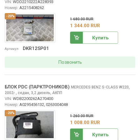
VIN:
WDD2210222A228393
Номер:
A2215408262
-20%
1 680.00 RUR
1 344.00 RUR
Купить
DKR12SP01
Артикул
Позвонить
БЛОК PDC (ПАРКТРОНИКОВ)
MERCEDES BENZ S-CLASS
W220,
2002
,
седан, 3,2 дизель, АКПП
г.
VIN:
WDB2200262A270400
Номер:
A0295456132, 0263004048
-20%
1 260.00 RUR
1 008.00 RUR
Купить