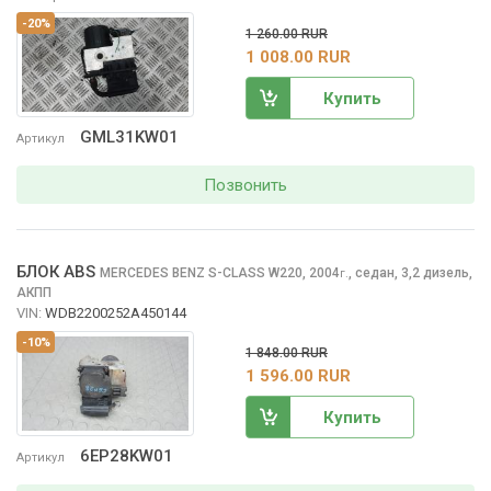
-20%
1 260.00 RUR
1 008.00 RUR
Купить
GML31KW01
Артикул
Позвонить
БЛОК ABS
MERCEDES BENZ S-CLASS
W220, 2004
,
седан, 3,2 дизель,
г.
АКПП
VIN:
WDB2200252A450144
-10%
1 848.00 RUR
1 596.00 RUR
Купить
6EP28KW01
Артикул