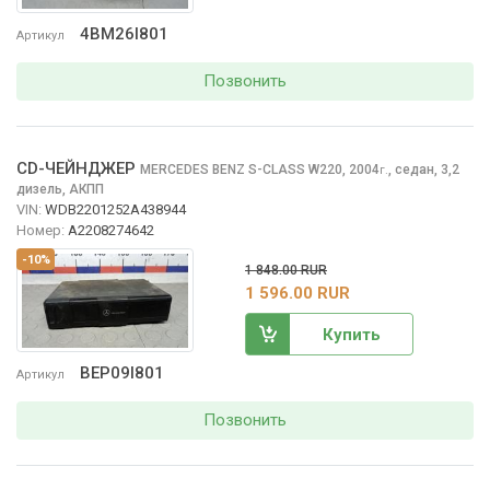
4BM26I801
Артикул
Позвонить
CD-ЧЕЙНДЖЕР
MERCEDES BENZ S-CLASS
W220, 2004
,
седан, 3,2
г.
дизель, АКПП
VIN:
WDB2201252A438944
Номер:
A2208274642
-10%
1 848.00 RUR
1 596.00 RUR
Купить
BEP09I801
Артикул
Позвонить