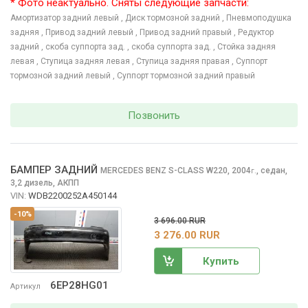
* Фото неактуально. Сняты следующие запчасти:
Амортизатор задний левый
, Диск тормозной задний
, Пневмоподушка
задняя
, Привод задний левый
, Привод задний правый
, Редуктор
задний
, скоба суппорта зад.
, скоба суппорта зад.
, Стойка задняя
левая
, Ступица задняя левая
, Ступица задняя правая
, Суппорт
тормозной задний левый
, Суппорт тормозной задний правый
Позвонить
БАМПЕР ЗАДНИЙ
MERCEDES BENZ S-CLASS
W220, 2004
,
седан,
г.
3,2 дизель, АКПП
VIN:
WDB2200252A450144
-10%
3 696.00 RUR
3 276.00 RUR
Купить
6EP28HG01
Артикул