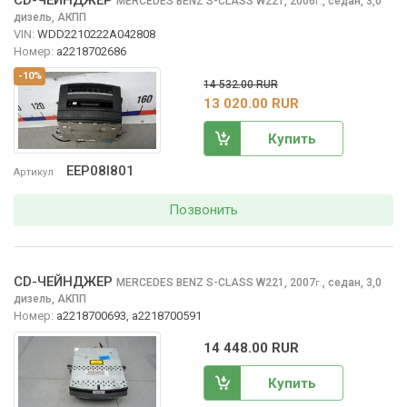
CD-ЧЕЙНДЖЕР
MERCEDES BENZ S-CLASS
W221, 2006
,
седан, 3,0
г.
дизель, АКПП
VIN:
WDD2210222A042808
Номер:
a2218702686
-10%
14 532.00 RUR
13 020.00 RUR
Купить
EEP08I801
Артикул
Позвонить
CD-ЧЕЙНДЖЕР
MERCEDES BENZ S-CLASS
W221, 2007
,
седан, 3,0
г.
дизель, АКПП
Номер:
a2218700693, a2218700591
14 448.00 RUR
Купить