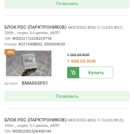
Позвонить
БЛОК PDC (ПАРКТРОНИКОВ)
MERCEDES BENZ S-CLASS
W221,
2008
,
седан, 3,0 дизель, АКПП
г.
VIN:
WDD2211222A229718
Номер:
A2215408262, 0263004253
-20%
1 260.00 RUR
1 008.00 RUR
Купить
BMA06SP01
Артикул
Позвонить
БЛОК PDC (ПАРКТРОНИКОВ)
MERCEDES BENZ S-CLASS
W220,
2004
,
седан, 3,2 дизель, АКПП
г.
VIN:
WDB2200252A450144