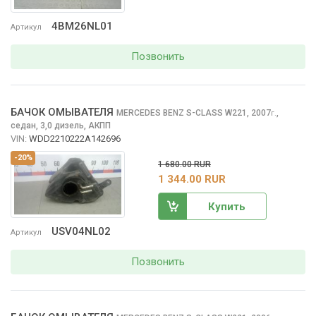
4BM26NL01
Артикул
Позвонить
БАЧОК ОМЫВАТЕЛЯ
MERCEDES BENZ S-CLASS
W221, 2007
,
г.
седан, 3,0 дизель, АКПП
VIN:
WDD2210222A142696
-20%
1 680.00 RUR
1 344.00 RUR
Купить
USV04NL02
Артикул
Позвонить