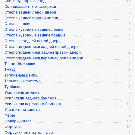
Скоба суппорта перед.
16
Солнцезащитные козырьки
4
Стекла задней левой двери
5
Стекла задней правой двери
2
Стекла задние
6
Стекла кузовные задние левые
1
Стекла кузовные задние правые
1
Стекла передней левой двери
2
Стеклоподъемники задней левой двери
4
Стеклоподъемники задней правой двери
2
Стеклоподъемники передней левой двери
2
Теплообменники
1
ТНВД
3
Топливные рампы
6
Тормозная система
1
Турбины
3
Усилители антенны
5
Усилители заднего бампера
1
Усилители переднего бампера
12
Утеплители капота
6
Фары
9
Фонари крыла
10
Форсунки
13
Форсунки омывателя фар
1