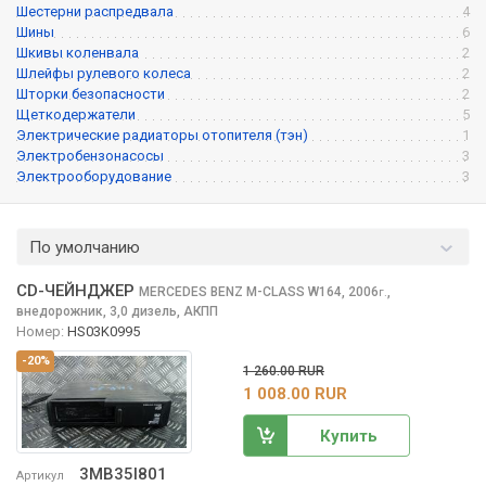
Шестерни распредвала
4
Шины
6
Шкивы коленвала
2
Шлейфы рулевого колеса
2
Шторки безопасности
2
Щеткодержатели
5
Электрические радиаторы отопителя (тэн)
1
Электробензонасосы
3
Электрооборудование
3
По умолчанию
CD-ЧЕЙНДЖЕР
MERCEDES BENZ M-CLASS
W164, 2006
,
г.
внедорожник, 3,0 дизель, АКПП
Номер:
HS03K0995
-20%
1 260.00 RUR
1 008.00 RUR
Купить
3MB35I801
Артикул