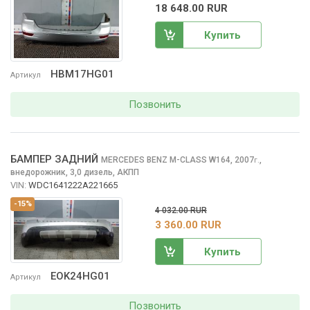
18 648.00 RUR
Купить
HBM17HG01
Артикул
Позвонить
БАМПЕР ЗАДНИЙ
MERCEDES BENZ M-CLASS
W164, 2007
,
г.
внедорожник, 3,0 дизель, АКПП
VIN:
WDC1641222A221665
-15%
4 032.00 RUR
3 360.00 RUR
Купить
EOK24HG01
Артикул
Позвонить