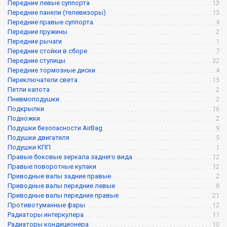
Передние левые суппорта
13
Передние панели (телевизоры)
15
Передние правые суппорта
4
Передние пружины
2
Передние рычаги
1
Передние стойки в сборе
7
Передние ступицы
32
Передние тормозные диски
4
Переключатели света
15
Петли капота
2
Пневмоподушки
2
Подкрылки
16
Подножки
2
Подушки безопасности AirBag
9
Подушки двигателя
5
Подушки КПП
1
Правые боковые зеркала заднего вида
12
Правые поворотные кулаки
12
Приводные валы задние правые
2
Приводные валы передние левые
8
Приводные валы передние правые
21
Противотуманные фары
12
Радиаторы интеркулера
11
Радиаторы кондиционера
10