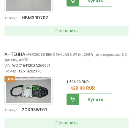
Купить
HBM30D702
Артикул
Позвонить
АНТЕННА
MERCEDES BENZ M-CLASS
W164, 2007
,
внедорожник, 3,0
г.
дизель, АКПП
VIN:
WDC1641202A269951
Номер:
a2518202175
-10%
1 596.00 RUR
1 428.00 RUR
Купить
2OR35WF01
Артикул
Позвонить