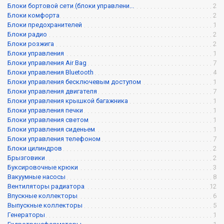
Блоки бортовой сети (блоки управлени...
2
Блоки комфорта
2
Блоки предохранителей
1
Блоки радио
2
Блоки розжига
2
Блоки управления
1
Блоки управления Air Bag
7
Блоки управления Bluetooth
4
Блоки управления бесключевым доступом
1
Блоки управления двигателя
7
Блоки управления крышкой багажника
1
Блоки управления печки
1
Блоки управления светом
1
Блоки управления сиденьем
1
Блоки управления телефоном
7
Блоки цилиндров
2
Брызговики
2
Буксировочные крюки
3
Вакуумные насосы
8
Вентиляторы радиатора
12
Впускные коллекторы
6
Выпускные коллекторы
5
Генераторы
1