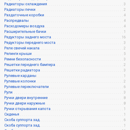
Радиаторы охлаждения
3
Радиаторы печки
2
Раздаточные коробки
4
Распредвалы
4
Расходомеры воздуха
4
Расширительные бачки
1
Редукторы заднего моста
16
Редукторы переднего моста
3
Реле свечей накала
2
Релинги крыши
5
Ремни безопасности
3
Решетки переднего бампера
2
Решетки радиатора
3
Рулевые карданы
1
Рулевые колонки
2
Рулевые переключатели
6
Рули
3
Ручки двери внутренние
8
Ручки двери наружные
8
Ручки открывания капота
1
Сиденья
1
Скоба суппорта зад.
6
Скоба суппорта зад.
1