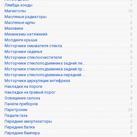
Лямбда-зонды
1
Магнитолы
10
Масляные радиаторы
1
Масляные щупы
2
Маховики
3
Механизмы натяжения
3
Молдинги крыши
1
Моторчики омывателя стекла
5
Моторчики сиденья
6
Моторчики стеклоочистителя
5
Моторчики стеклоподъемника задней ле...
2
Моторчики стеклоподъемника задней пр...
1
Моторчики стеклоподъемника передней ...
2
Моторчики циркуляции антифриза
1
Накладки на пороги
4
Накладки на правый порог
1
Освещение салона
8
Панели приборов
1
Парктроник
23
Педали газа
2
Передние амортизаторы
2
Передние балки
2
Передние бампера
8