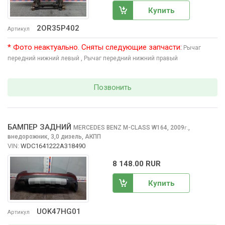
Купить
2OR35P402
Артикул
* Фото неактуально. Сняты следующие запчасти:
Рычаг
передний нижний левый
, Рычаг передний нижний правый
Позвонить
БАМПЕР ЗАДНИЙ
MERCEDES BENZ M-CLASS
W164, 2009
,
г.
внедорожник, 3,0 дизель, АКПП
VIN:
WDC1641222A318490
8 148.00 RUR
Купить
UOK47HG01
Артикул