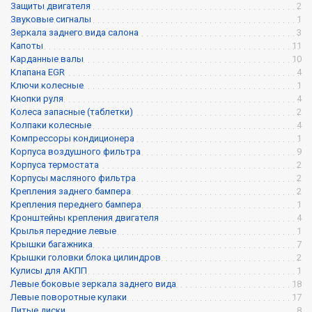
Защиты двигателя
2
Звуковые сигналы
1
Зеркала заднего вида салона
3
Капоты
11
Карданные валы
10
Клапана EGR
4
Ключи колесные
1
Кнопки руля
4
Колеса запасные (таблетки)
2
Колпаки колесные
4
Компрессоры кондиционера
1
Корпуса воздушного фильтра
9
Корпуса термостата
2
Корпусы масляного фильтра
2
Крепления заднего бампера
2
Крепления переднего бампера
1
Кронштейны крепления двигателя
4
Крылья передние левые
1
Крышки багажника
7
Крышки головки блока цилиндров
2
Кулисы для АКПП
1
Левые боковые зеркала заднего вида
18
Левые поворотные кулаки
17
Литые диски
8