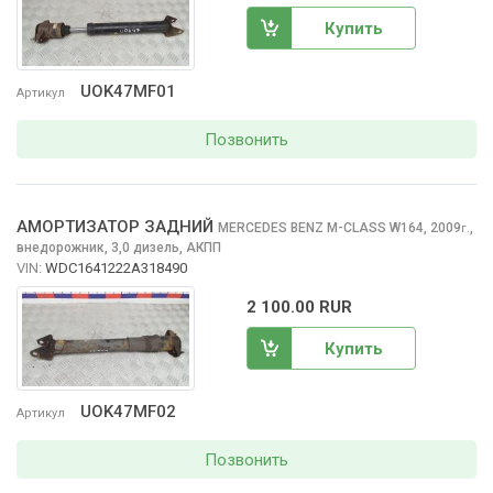
Купить
UOK47MF01
Артикул
Позвонить
АМОРТИЗАТОР ЗАДНИЙ
MERCEDES BENZ M-CLASS
W164, 2009
,
г.
внедорожник, 3,0 дизель, АКПП
VIN:
WDC1641222A318490
2 100.00 RUR
Купить
UOK47MF02
Артикул
Позвонить