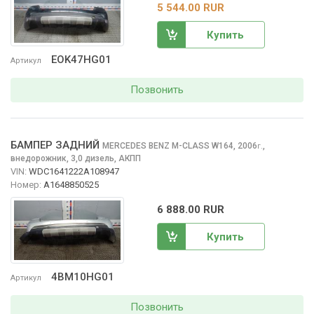
5 544.00 RUR
Купить
EOK47HG01
Артикул
Позвонить
БАМПЕР ЗАДНИЙ
MERCEDES BENZ M-CLASS
W164, 2006
,
г.
внедорожник, 3,0 дизель, АКПП
VIN:
WDC1641222A108947
Номер:
A1648850525
6 888.00 RUR
Купить
4BM10HG01
Артикул
Позвонить