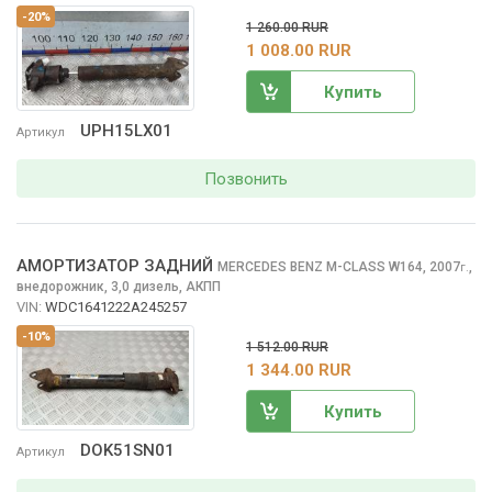
-20%
1 260.00 RUR
1 008.00 RUR
Купить
UPH15LX01
Артикул
Позвонить
АМОРТИЗАТОР ЗАДНИЙ
MERCEDES BENZ M-CLASS
W164, 2007
,
г.
внедорожник, 3,0 дизель, АКПП
VIN:
WDC1641222A245257
-10%
1 512.00 RUR
1 344.00 RUR
Купить
DOK51SN01
Артикул