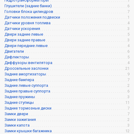
Гидротрансформаторы
1
Глушители (задние банки)
6
Головки блока цилиндров
7
Датчики положения подвески
1
Датчики уровня топлива
4
Датчики ускорения
3
Двери задние левые
5
Двери задние правые
3
Двери передние левые
4
Двигатели
6
Дефлекторы
5
Диффузоры вентилятора
4
Дроссельные заслонки
21
Задние амортизаторы
9
Задние бампера
7
Задние левые суппорта
2
Задние правые суппорта
6
Задние пружины
3
Задние ступицы
11
Задние тормозные диски
7
Замки двери
7
Замки зажигания
2
Замки капота
3
Замки крышки багажника
12