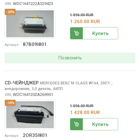
VIN:
WDC1641222A329423
-20%
1 596.00 RUR
1 260.00 RUR
Купить
87B09I801
Артикул
Позвонить
CD-ЧЕЙНДЖЕР
MERCEDES BENZ M-CLASS
W164, 2007
,
г.
внедорожник, 3,0 дизель, АКПП
VIN:
WDC1641202A269951
-10%
1 596.00 RUR
1 428.00 RUR
Купить
2OR35I801
Артикул