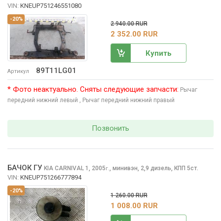
VIN:
KNEUP751246551080
-20%
2 940.00 RUR
2 352.00 RUR
Купить
89T11LG01
Артикул
* Фото неактуально. Сняты следующие запчасти:
Рычаг
передний нижний левый
, Рычаг передний нижний правый
Позвонить
БАЧОК ГУ
KIA CARNIVAL
1, 2005
,
минивэн, 2,9 дизель, КПП 5ст.
г.
VIN:
KNEUP751266777894
-20%
1 260.00 RUR
1 008.00 RUR