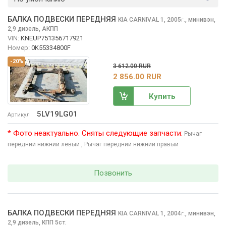
БАЛКА ПОДВЕСКИ ПЕРЕДНЯЯ
KIA CARNIVAL
1, 2005
,
минивэн,
г.
2,9 дизель, АКПП
VIN:
KNEUP751356717921
Номер:
0K55334800F
-20%
3 612.00 RUR
2 856.00 RUR
Купить
5LV19LG01
Артикул
* Фото неактуально. Сняты следующие запчасти:
Рычаг
передний нижний левый
, Рычаг передний нижний правый
Позвонить
БАЛКА ПОДВЕСКИ ПЕРЕДНЯЯ
KIA CARNIVAL
1, 2004
,
минивэн,
г.
2,9 дизель, КПП 5ст.