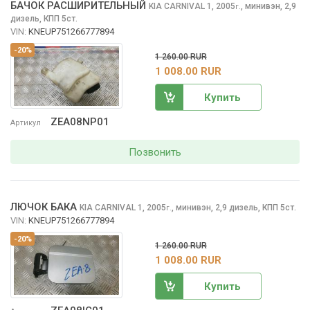
БАЧОК РАСШИРИТЕЛЬНЫЙ
KIA CARNIVAL
1, 2005
,
минивэн, 2,9
г.
дизель, КПП 5ст.
VIN:
KNEUP751266777894
-20%
1 260.00 RUR
1 008.00 RUR
Купить
ZEA08NP01
Артикул
Позвонить
ЛЮЧОК БАКА
KIA CARNIVAL
1, 2005
,
минивэн, 2,9 дизель, КПП 5ст.
г.
VIN:
KNEUP751266777894
-20%
1 260.00 RUR
1 008.00 RUR
Купить