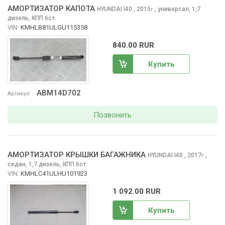
АМОРТИЗАТОР КАПОТА
HYUNDAI I40
, 2015
,
универсал, 1,7
г.
дизель, КПП 6ст.
VIN:
KMHLB81ULGU115358
840.00 RUR
Купить
ABM14D702
Артикул
Позвонить
АМОРТИЗАТОР КРЫШКИ БАГАЖНИКА
HYUNDAI I40
, 2017
,
г.
седан, 1,7 дизель, КПП 6ст.
VIN:
KMHLC41ULHU101923
1 092.00 RUR
Купить