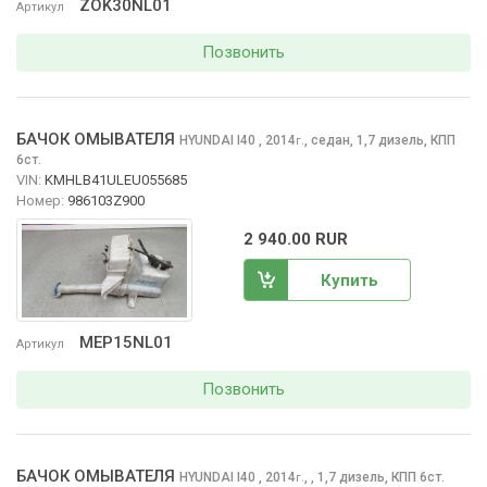
ZOK30NL01
Артикул
Позвонить
БАЧОК ОМЫВАТЕЛЯ
HYUNDAI I40
, 2014
,
седан, 1,7 дизель, КПП
г.
6ст.
VIN:
KMHLB41ULEU055685
Номер:
986103Z900
2 940.00 RUR
Купить
MEP15NL01
Артикул
Позвонить
БАЧОК ОМЫВАТЕЛЯ
HYUNDAI I40
, 2014
,
, 1,7 дизель, КПП 6ст.
г.