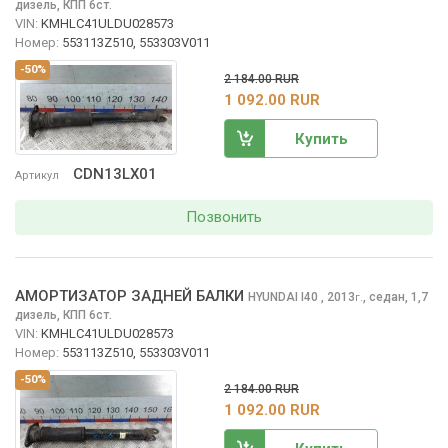
дизель, КПП 6ст.
VIN:
KMHLC41ULDU028573
Номер:
553113Z510, 553303V011
-50%
2 184.00 RUR
1 092.00 RUR
Купить
CDN13LX01
Артикул
Позвонить
АМОРТИЗАТОР ЗАДНЕЙ БАЛКИ
HYUNDAI I40
, 2013
,
седан, 1,7
г.
дизель, КПП 6ст.
VIN:
KMHLC41ULDU028573
Номер:
553113Z510, 553303V011
-50%
2 184.00 RUR
1 092.00 RUR