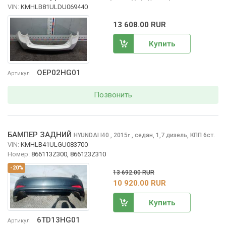
VIN:
KMHLB81ULDU069440
13 608.00 RUR
Купить
OEP02HG01
Артикул
Позвонить
БАМПЕР ЗАДНИЙ
HYUNDAI I40
, 2015
,
седан, 1,7 дизель, КПП 6ст.
г.
VIN:
KMHLB41ULGU083700
Номер:
866113Z300, 866123Z310
-20%
13 692.00 RUR
10 920.00 RUR
Купить
6TD13HG01
Артикул