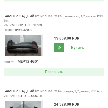
БАМПЕР ЗАДНИЙ
HYUNDAI I40
, 2012
,
универсал, 1,7 дизель, КПП
г.
6ст.
VIN:
KMHLC81ULCU012609
Номер:
866403Z000
13 608.00 RUR
Купить
MEP12HG01
Артикул
Позвонить
БАМПЕР ЗАДНИЙ
HYUNDAI I40
, 2016
,
седан, 1,7 дизель, КПП 6ст.
г.
VIN:
KMHLC41ULGU090208
24 528.00 RUR