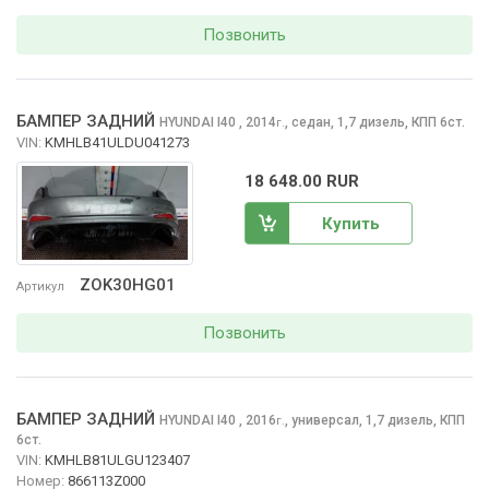
Позвонить
БАМПЕР ЗАДНИЙ
HYUNDAI I40
, 2014
,
седан, 1,7 дизель, КПП 6ст.
г.
VIN:
KMHLB41ULDU041273
18 648.00 RUR
Купить
ZOK30HG01
Артикул
Позвонить
БАМПЕР ЗАДНИЙ
HYUNDAI I40
, 2016
,
универсал, 1,7 дизель, КПП
г.
6ст.
VIN:
KMHLB81ULGU123407
Номер:
866113Z000