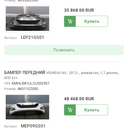
Номер:
865503Z000
35 868.00 RUR
Купить
LEP21G501
Артикул
Позвонить
БАМПЕР ПЕРЕДНИЙ
HYUNDAI I40
, 2012
,
универсал, 1,7 дизель,
г.
КПП 6ст.
VIN:
KMHLB81ULCU032937
Номер:
865113Z000
48 468.00 RUR
Купить
MEP09G501
Артикул