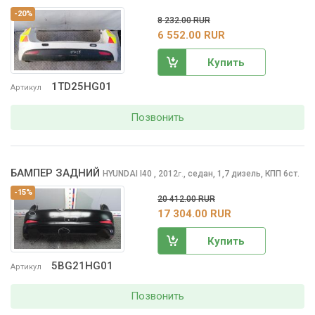
-20%
8 232.00 RUR
6 552.00 RUR
Купить
1TD25HG01
Артикул
Позвонить
БАМПЕР ЗАДНИЙ
HYUNDAI I40
, 2012
,
седан, 1,7 дизель, КПП 6ст.
г.
-15%
20 412.00 RUR
17 304.00 RUR
Купить
5BG21HG01
Артикул
Позвонить