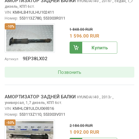
АМОРТИЗАТОР ЗАДНЕЙ БАЛКИ
HYUNDAI I40
, 2016
,
седан, 1,7
г.
дизель, КПП 6ст.
VIN:
KMHLB41ULHU102411
Номер:
553113Z780, 553303R011
-10%
1 848.00 RUR
1 596.00 RUR
Купить
9EP38LX02
Артикул
Позвонить
АМОРТИЗАТОР ЗАДНЕЙ БАЛКИ
HYUNDAI I40
, 2013
,
г.
универсал, 1,7 дизель, КПП 6ст.
VIN:
KMHLC81ULDU069316
Номер:
553113Z110, 553303V011
-50%
2 184.00 RUR
1 092.00 RUR