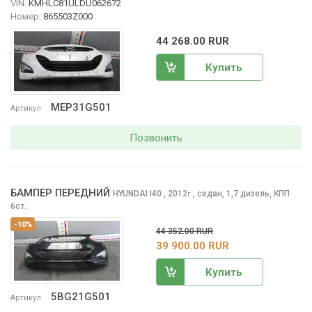
VIN:
KMHLC81ULDU062672
Номер:
865503Z000
44 268.00 RUR
Купить
MEP31G501
Артикул
Позвонить
БАМПЕР ПЕРЕДНИЙ
HYUNDAI I40
, 2012
,
седан, 1,7 дизель, КПП
г.
6ст.
-10%
44 352.00 RUR
39 900.00 RUR
Купить
5BG21G501
Артикул