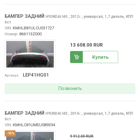
БАМПЕР ЗАДНИЙ
HYUNDAI I40
, 2012
,
универсал, 1,7 дизель, КПП
г.
6ст.
VIN:
KMHLB81ULCU031727
Номер:
866113Z000
13 608.00 RUR
Купить
LEP41HG01
Артикул
Позвонить
БАМПЕР ЗАДНИЙ
HYUNDAI I40
, 2014
,
универсал, 1,7 дизель, КПП
г.
6ст.
VIN:
KMHLC81UMEU089394
-15%
9 912.00 RUR