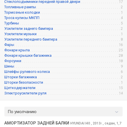
Стеклоподъемники передней правой двери
17
Топливные рампы
2
Тормозные колодки
1
Троса кулисы МКПП
4
Турбины
5
Усилители заднего бампера
2
Усилители музыки
1
Усилители переднего бампера
8
Фары
16
Фонари крыла
25
Фонари крышки багажника
28
Форсунки
18
Шины
9
Шлейфы рулевого колеса
6
Шторки багажника
2
Шторки безопасности
1
Щеткодержатели
15
Электроусилители руля
14
По умолчанию
АМОРТИЗАТОР ЗАДНЕЙ БАЛКИ
HYUNDAI I40
, 2013
,
седан, 1,7
г.