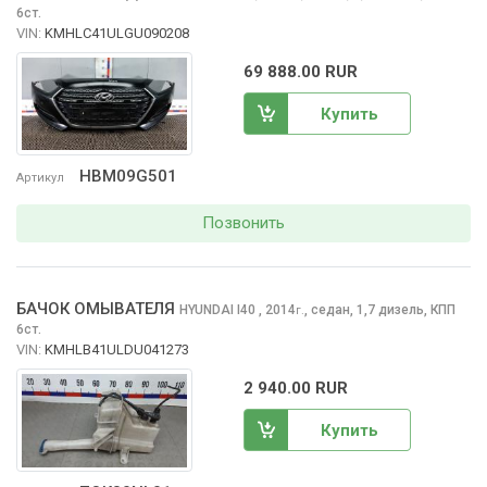
6ст.
VIN:
KMHLC41ULGU090208
69 888.00 RUR
Купить
HBM09G501
Артикул
Позвонить
БАЧОК ОМЫВАТЕЛЯ
HYUNDAI I40
, 2014
,
седан, 1,7 дизель, КПП
г.
6ст.
VIN:
KMHLB41ULDU041273
2 940.00 RUR
Купить