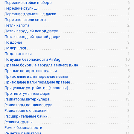
Передние стойки в сборе
6
Передние ступицы
9
Передние тормозные диски
1
Переключатели света
4
Петли капота
2
Петли передней левой двери
1
Петли передней правой двери
1
Поддоны
3
Подкрылки
13
Подлокотники
1
Подушки безопасности AirBag
10
Правые боковые зеркала заднего вида
27
Правые поворотные кулаки
5
Приводные валы передние левые
9
Приводные валы передние правые
4
Прицепные устройства (фаркопы)
1
Противотуманные фары
9
Радиаторы интеркулера
13
Радиаторы кондиционера
1
Радиаторы охлаждения
3
Расширительные бачки
1
Релинги крыши
2
Ремни безопасности
2
Решетки радиатора
11