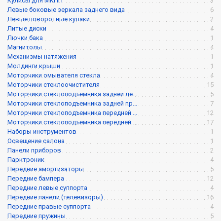
Кулисы для МКПП
3
Левые боковые зеркала заднего вида
6
Левые поворотные кулаки
2
Литые диски
4
Лючки бака
1
Магнитолы
4
Механизмы натяжения
1
Молдинги крыши
1
Моторчики омывателя стекла
4
Моторчики стеклоочистителя
15
Моторчики стеклоподъемника задней ле...
5
Моторчики стеклоподъемника задней пр...
7
Моторчики стеклоподъемника передней ...
12
Моторчики стеклоподъемника передней ...
17
Наборы инструментов
1
Освещение салона
1
Панели приборов
2
Парктроник
4
Передние амортизаторы
5
Передние бампера
12
Передние левые суппорта
4
Передние панели (телевизоры)
16
Передние правые суппорта
4
Передние пружины
5