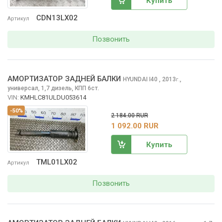
Купить
CDN13LX02
Артикул
Позвонить
АМОРТИЗАТОР ЗАДНЕЙ БАЛКИ
HYUNDAI I40
, 2013
,
г.
универсал, 1,7 дизель, КПП 6ст.
VIN:
KMHLC81ULDU053614
-50%
2 184.00 RUR
1 092.00 RUR
Купить
TML01LX02
Артикул
Позвонить