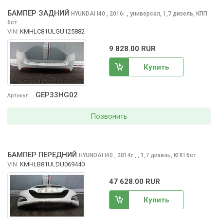
БАМПЕР ЗАДНИЙ
HYUNDAI I40
, 2016
,
универсал, 1,7 дизель, КПП
г.
6ст.
VIN:
KMHLC81ULGU125882
9 828.00 RUR
Купить
GEP33HG02
Артикул
Позвонить
БАМПЕР ПЕРЕДНИЙ
HYUNDAI I40
, 2014
,
, 1,7 дизель, КПП 6ст.
г.
VIN:
KMHLB81ULDU069440
47 628.00 RUR
Купить