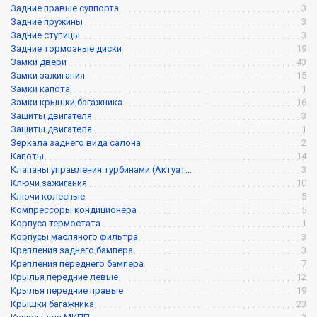
Задние правые суппорта
3
Задние пружины
3
Задние ступицы
3
Задние тормозные диски
19
Замки двери
43
Замки зажигания
15
Замки капота
1
Замки крышки багажника
16
Защиты двигателя
3
Защиты двигателя
1
Зеркала заднего вида салона
2
Капоты
14
Клапаны управления турбинами (Актуат...
3
Ключи зажигания
10
Ключи колесные
5
Компрессоры кондиционера
5
Корпуса термостата
1
Корпусы масляного фильтра
3
Крепления заднего бампера
3
Крепления переднего бампера
7
Крылья передние левые
12
Крылья передние правые
19
Крышки багажника
23