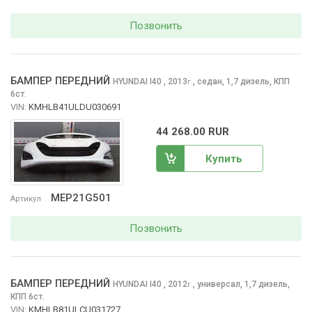
Позвонить
БАМПЕР ПЕРЕДНИЙ
HYUNDAI I40
, 2013
,
седан, 1,7 дизель, КПП
г.
6ст.
VIN:
KMHLB41ULDU030691
44 268.00 RUR
Купить
MEP21G501
Артикул
Позвонить
БАМПЕР ПЕРЕДНИЙ
HYUNDAI I40
, 2012
,
универсал, 1,7 дизель,
г.
КПП 6ст.
VIN:
KMHLB81ULCU031727