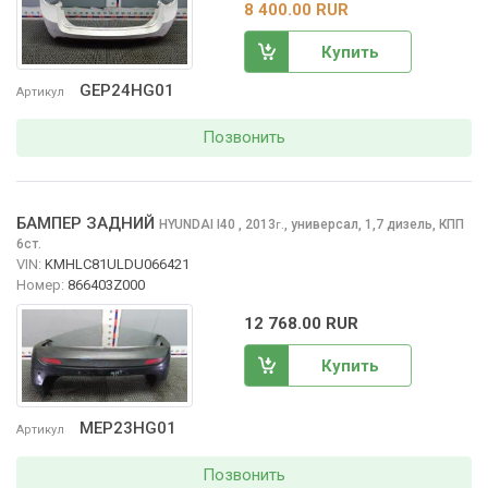
8 400.00 RUR
Купить
GEP24HG01
Артикул
Позвонить
БАМПЕР ЗАДНИЙ
HYUNDAI I40
, 2013
,
универсал, 1,7 дизель, КПП
г.
6ст.
VIN:
KMHLC81ULDU066421
Номер:
866403Z000
12 768.00 RUR
Купить
MEP23HG01
Артикул
Позвонить