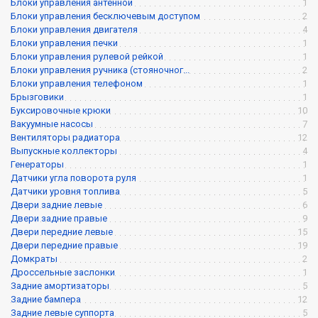
Блоки управления антенной
1
Блоки управления бесключевым доступом
2
Блоки управления двигателя
4
Блоки управления печки
1
Блоки управления рулевой рейкой
1
Блоки управления ручника (стояночног...
2
Блоки управления телефоном
1
Брызговики
1
Буксировочные крюки
10
Вакуумные насосы
7
Вентиляторы радиатора
12
Выпускные коллекторы
4
Генераторы
1
Датчики угла поворота руля
1
Датчики уровня топлива
5
Двери задние левые
6
Двери задние правые
9
Двери передние левые
15
Двери передние правые
19
Домкраты
2
Дроссельные заслонки
1
Задние амортизаторы
5
Задние бампера
12
Задние левые суппорта
5