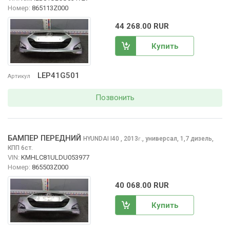
Номер:
865113Z000
44 268.00 RUR
Купить
LEP41G501
Артикул
Позвонить
БАМПЕР ПЕРЕДНИЙ
HYUNDAI I40
, 2013
,
универсал, 1,7 дизель,
г.
КПП 6ст.
VIN:
KMHLC81ULDU053977
Номер:
865503Z000
40 068.00 RUR
Купить