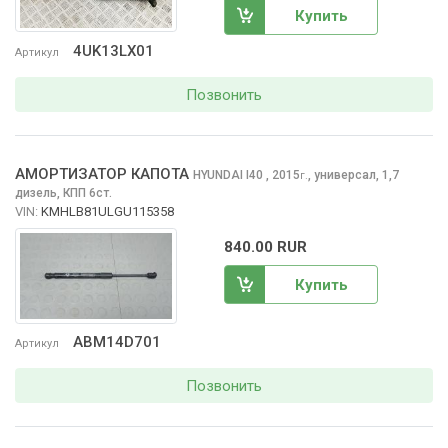
Купить
4UK13LX01
Артикул
Позвонить
АМОРТИЗАТОР КАПОТА
HYUNDAI I40
, 2015
,
универсал, 1,7
г.
дизель, КПП 6ст.
VIN:
KMHLB81ULGU115358
840.00 RUR
Купить
ABM14D701
Артикул
Позвонить