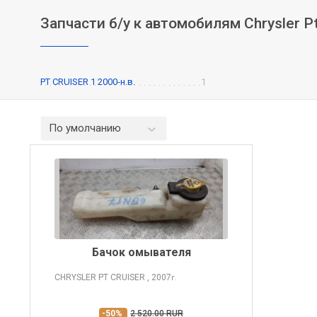
Запчасти б/у к автомобилям Chrysler Pt
PT CRUISER 1 2000-н.в.
1
По умолчанию
Бачок омывателя
CHRYSLER PT CRUISER
, 2007
г.
-50%
2 520.00 RUR