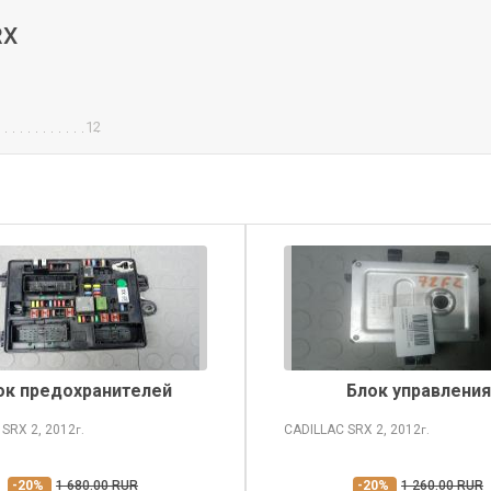
RX
12
ок предохранителей
Блок управления
 SRX
2, 2012
CADILLAC SRX
2, 2012
г.
г.
-20%
1 680.00 RUR
-20%
1 260.00 RUR