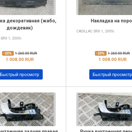
ка декоративная (жабо,
Накладка на поро
дождевик)
CADILLAC SRX
1, 2005
г.
 SRX
1, 2005
г.
-20%
1 260.00 RUR
-20%
1 260.00 RUR
1 008.00 RUR
1 008.00 RUR
Быстрый просмотр
Быстрый просмотр
нутренняя задняя правая
Ручка внутренняя пер