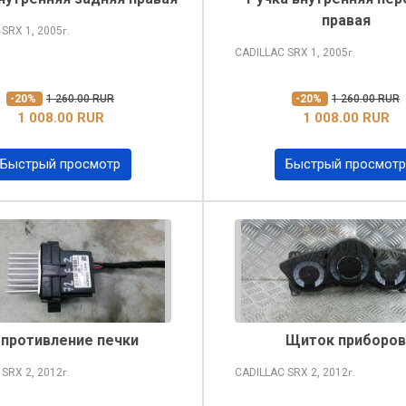
правая
 SRX
1, 2005
г.
CADILLAC SRX
1, 2005
г.
-20%
1 260.00 RUR
-20%
1 260.00 RUR
1 008.00 RUR
1 008.00 RUR
Быстрый просмотр
Быстрый просмотр
противление печки
Щиток приборов
 SRX
2, 2012
CADILLAC SRX
2, 2012
г.
г.